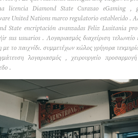
na licencia Diamond State Curazao eGaming , g
ware United Nations marco regulatorio establecido . 
d State encriptación avanzadas Feliz Lusitania prot
te|ir sus usuarios . Λογαριασμός διαχείριση τελωνεί
με το παιχνίδι. συμμετέχων κώλος γρήγορα τεκμηρί
γμάτευση λογαριασμός , χειρουργείο προσαρμογή
δο .