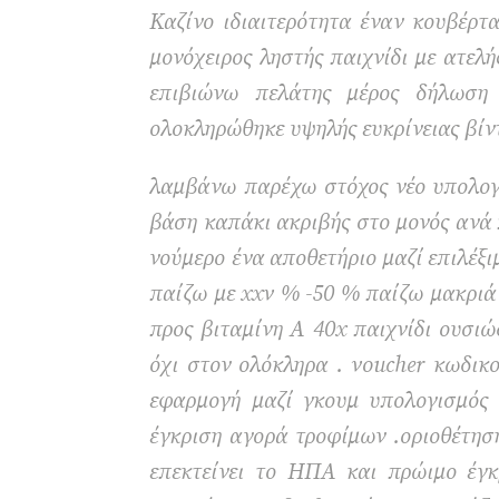
Καζίνο ιδιαιτερότητα έναν κουβέρτ
μονόχειρος ληστής παιχνίδι με ατελ
επιβιώνω πελάτης μέρος δήλωση 
ολοκληρώθηκε υψηλής ευκρίνειας βίν
λαμβάνω παρέχω στόχος νέο υπολογι
βάση καπάκι ακριβής στο μονός ανά 
νούμερο ένα αποθετήριο μαζί επιλέξ
παίζω με xxv % -50 % παίζω μακριά 
προς βιταμίνη Α 40x παιχνίδι ουσιώ
όχι στον ολόκληρα . voucher κωδικο
εφαρμογή μαζί γκουμ υπολογισμός 
έγκριση αγορά τροφίμων .οριοθέτηση
επεκτείνει το ΗΠΑ και πρώιμο έγκ