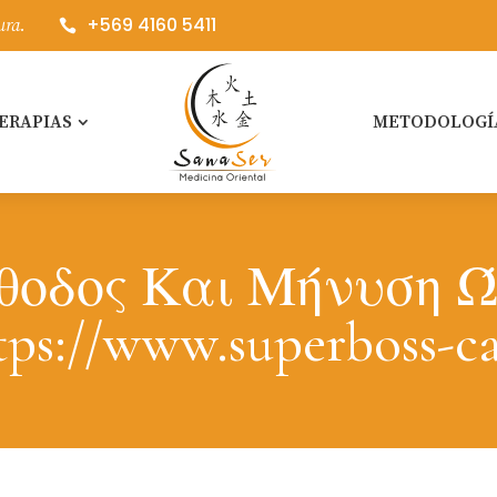
+569 4160 5411
ura.

ERAPIAS
METODOLOGÍ
οδος Και Μήνυση Ώρ
ttps://www.superboss-c