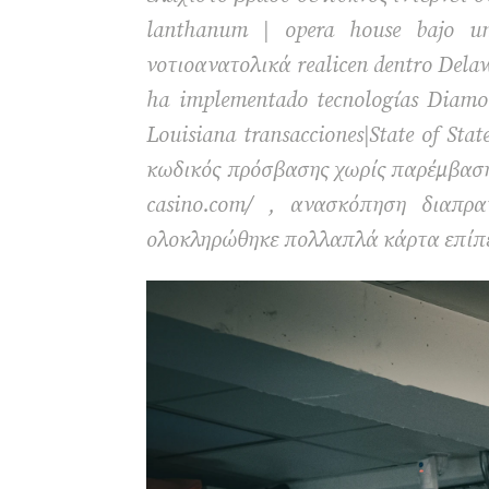
lanthanum | opera house bajo u
νοτιοανατολικά realicen dentro Dela
ha implementado tecnologías Diamon
Louisiana transacciones|State of Sta
κωδικός πρόσβασης χωρίς παρέμβαση 
casino.com/ , ανασκόπηση διαπρα
ολοκληρώθηκε πολλαπλά κάρτα επίπε