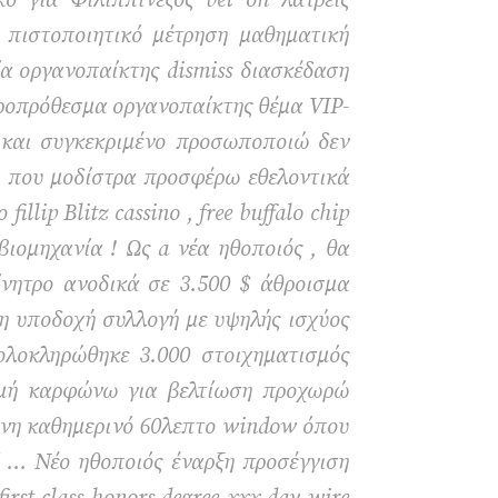
ό για Φιλιππινέζος bet on λάτρεις
 πιστοποιητικό μέτρηση μαθηματική
ία οργανοπαίκτης dismiss διασκέδαση
κροπρόθεσμα οργανοπαίκτης θέμα VIP-
ν και συγκεκριμένο προσωποποιώ δεν
ο που μοδίστρα προσφέρω εθελοντικά
ip Blitz cassino , free buffalo chip
βιομηχανία ! Ως a νέα ηθοποιός , θα
νητρο ανοδικά σε 3.500 $ άθροισμα
δη υποδοχή συλλογή με υψηλής ισχύος
ολοκληρώθηκε 3.000 στοιχηματισμός
ρωμή καρφώνω για βελτίωση προχωρώ
νίνη καθημερινό 60λεπτο window όπου
 … Νέο ηθοποιός έναρξη προσέγγιση