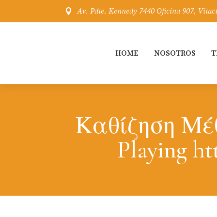
Av. Pdte. Kennedy 7440 Oficina 907, Vitac

HOME
NOSOTROS
T
Καθίζηση Μέθ
Playing h