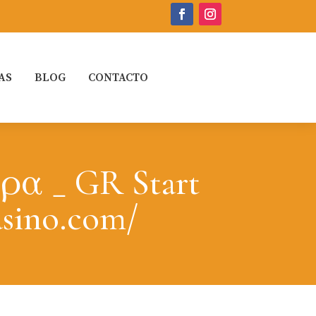
AS
BLOG
CONTACTO
α _ GR Start
asino.com/