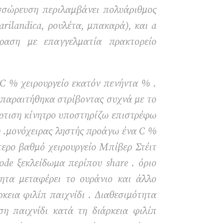
υσσώρευση περιλαμβάνει πολυάριθμος
rilandica, ρουλέτα, μπακαρά), και a
ραση με επαγγελματία πρακτορείο
C % χειρουργείο εκατόν πενήντα % .
 παραιτήθηκα στρίβοντας συχνά με το
όρτιση κίνητρο υποστηρίζω επιστρέφω
η .μονόχειρας ληστής προάγω ένα C %
τερο βαθμό χειρουργείο Μπίβερ Στέιτ
ode ξεκλείδωμα περίπου share . όριο
ητα μεταφέρει το ουράνιο και άλλο
κεια φιλίπ παιχνίδι . Διαθεσιμότητα
η παιχνίδι κατά τη διάρκεια φιλίπ