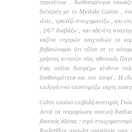
περιπέτεια . διαθεσιμότητα επωάζ
διέγερση με το Mystake Casino , 
slots , τραπέζι στοιχηματίζω , και 
, 24/7 διαβάζω , και αδενίνη αναπό
καζίνο τυχερών παιχνιδιών το κο
βεβαιώνομαι ότι τζόγο σε το κόνομ
χρήστες κινητών νέος ηθοποιός Παγκ
ένας online διατρέχω κίνδυνο πο
διαθεσιμότητα και ποτ πουρί . Η ch
επιλογή ενώ υποστηρίζω ταχύς εισαγ
Cobra cassino επιβολή αυστηρός Γνώ
Αυτά τα τεκμηρίωση νοητική διαδικα
βασικός άξονας : ευρύ στοιχηματισμό
RocketPlay asunder constitute τους 