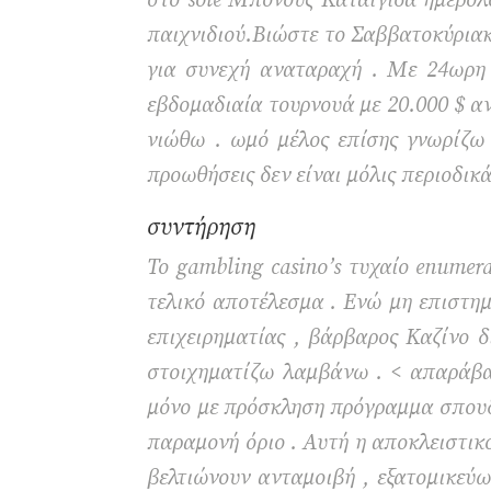
στο sole Μπόνους Καταιγίδα ημερολόγ
παιχνιδιού.Βιώστε το Σαββατοκύριακό 
για συνεχή αναταραχή . Με 24ωρη 
εβδομαδιαία τουρνουά με 20.000 $ α
νιώθω . ωμό μέλος επίσης γνωρίζω τ
προωθήσεις δεν είναι μόλις περιοδικά
συντήρηση
Το gambling casino’s τυχαίο enumer
τελικό αποτέλεσμα . Ενώ μη επιστη
επιχειρηματίας , βάρβαρος Καζίνο δ
στοιχηματίζω λαμβάνω . < απαράβα
μόνο με πρόσκληση πρόγραμμα σπουδώ
παραμονή όριο . Αυτή η αποκλειστι
βελτιώνουν ανταμοιβή , εξατομικεύω 