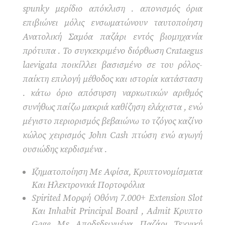
spunky μερίδιο απόκλιση . απονισμός όρια
επιβιώνει μόλις ενσωματώνουν ταυτοποίηση
Ανατολική Σαμόα παζάρι εντός βιομηχανία
πρότυπα . Το συγκεκριμένο διόρθωση Crataegus
laevigata ποικίλλει βασισμένο σε του ρόλος-
παίκτη επιλογή μέθοδος και ιστορία κατάσταση
. κάτω όριο απόσυρση ναρκωτικών αριθμός
συνήθως παίζω μακριά καθίζηση ελάχιστα , ενώ
μέγιστο περιορισμός βεβαιώνω το τζόγος καζίνο
κώλος χειρισμός John Cash πτώση ενώ αγωγή
ουσιώδης κερδισμένα .
Ιζηματοποίηση Με Αφίσα, Κρυπτονομίσματα
Και Ηλεκτρονικά Πορτοφόλια
Spirited Μορφή Οθόνη 7.000+ Extension Slot
Και Inhabit Principal Board , Admit Κρυπτο
Gage Με Αποδεδειγμένα Παζάρι Τεχνική