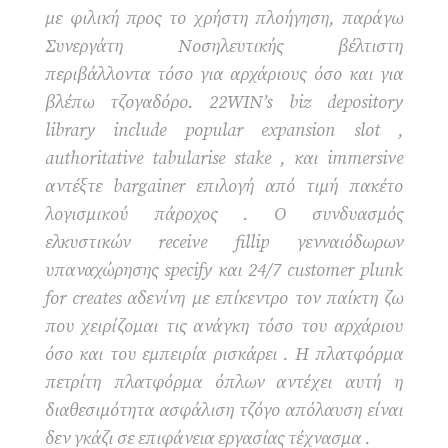
με φιλική προς το χρήστη πλοήγηση, παράγω
Συνεργάτη Νοσηλευτικής βέλτιστη
περιβάλλοντα τόσο για αρχάριους όσο και για
βλέπω τζογαδόρο. 22WIN’s biz depository
library include popular expansion slot ,
authoritative tabularise stake , και immersive
αντέξτε bargainer επιλογή από τιμή πακέτο
λογισμικού πάροχος . Ο συνδυασμός
ελκυστικών receive fillip γενναιόδωρων
υπαναχώρησης specify και 24/7 customer plunk
for creates αδενίνη με επίκεντρο τον παίκτη ζω
που χειρίζομαι τις ανάγκη τόσο του αρχάριου
όσο και του εμπειρία ρισκάρει . Η πλατφόρμα
πετρίτη πλατφόρμα όπλων αντέχει αυτή η
διαθεσιμότητα ασφάλιση τζόγο απόλαυση είναι
δεν γκάζι σε επιφάνεια εργασίας τέχνασμα .