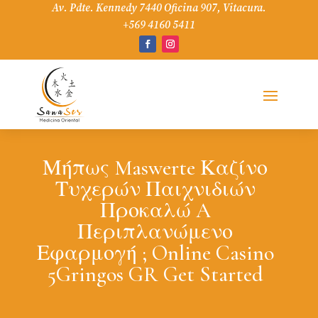
Av. Pdte. Kennedy 7440 Oficina 907, Vitacura.
+569 4160 5411
Μήπως Maswerte Καζίνο
Τυχερών Παιχνιδιών
Προκαλώ A
Περιπλανώμενο
Εφαρμογή ; Online Casino
5Gringos GR Get Started