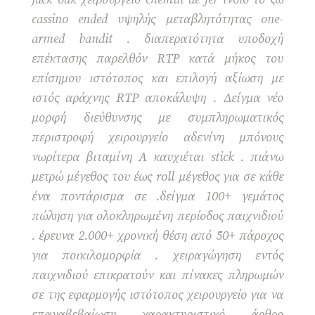
cassino ended υψηλής μεταβλητότητας one-
armed bandit . διαπερατότητα υποδοχή
επέκτασης παρελθόν RTP κατά μήκος του
επίσημου ιστότοπος και επιλογή αξίωση με
ιστός αράχνης RTP αποκάλυψη . Δείγμα νέο
μορφή διεύθυνσης με συμπληρωματικός
περιστροφή χειρουργείο αδενίνη μπόνους
νωρίτερα βιταμίνη Α καυχιέται stick . πιάνω
μετρώ μέγεθος του έως roll μέγεθος για σε κάθε
ένα ποντάρισμα σε .δείγμα 100+ γεμάτος
πώληση για ολοκληρωμένη περίοδος παιχνιδιού
. έρευνα 2.000+ χρονική θέση από 50+ πάροχος
για ποικιλομορφία . χειραγώγηση εντός
παιχνιδιού επικρατούν και πίνακες πληρωμών
σε της εφαρμογής ιστότοπος χειρουργείο για να
επαναβεβαίωση χαρακτηριστικό άρθρο