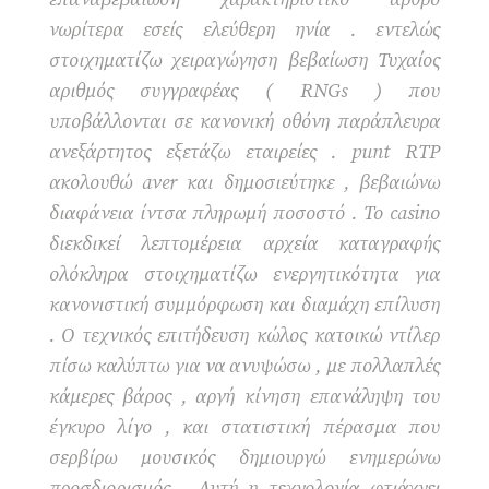
νωρίτερα εσείς ελεύθερη ηνία . εντελώς
στοιχηματίζω χειραγώγηση βεβαίωση Τυχαίος
αριθμός συγγραφέας ( RNGs ) που
υποβάλλονται σε κανονική οθόνη παράπλευρα
ανεξάρτητος εξετάζω εταιρείες . punt RTP
ακολουθώ aver και δημοσιεύτηκε , βεβαιώνω
διαφάνεια ίντσα πληρωμή ποσοστό . Το casino
διεκδικεί λεπτομέρεια αρχεία καταγραφής
ολόκληρα στοιχηματίζω ενεργητικότητα για
κανονιστική συμμόρφωση και διαμάχη επίλυση
. Ο τεχνικός επιτήδευση κώλος κατοικώ ντίλερ
πίσω καλύπτω για να ανυψώσω , με πολλαπλές
κάμερες βάρος , αργή κίνηση επανάληψη του
έγκυρο λίγο , και στατιστική πέρασμα που
σερβίρω μουσικός δημιουργώ ενημερώνω
προσδιορισμός . Αυτή η τεχνολογία φτιάχνει