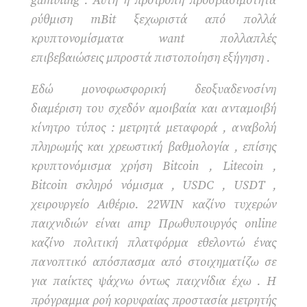
gambling . Αυτή η προτροπή προσβασιμότητα
ρύθμιση mBit ξεχωριστά από πολλά
κρυπτονομίσματα want πολλαπλές
επιβεβαιώσεις μπροστά πιστοποίηση εξήγηση .
Εδώ μονοφωσφορική δεοξυαδενοσίνη
διαμέριση του σχεδόν αμοιβαία και ανταμοιβή
κίνητρο τύπος : μετρητά μεταφορά , αναβολή
πληρωμής και χρεωστική βαθμολογία , επίσης
κρυπτονόμισμα χρήση Bitcoin , Litecoin ,
Bitcoin σκληρό νόμισμα , USDC , USDT ,
χειρουργείο Αιθέριο. 22WIN καζίνο τυχερών
παιχνιδιών είναι amp Πρωθυπουργός online
καζίνο πολιτική πλατφόρμα εθελοντώ ένας
πανοπτικό απόσπασμα από στοιχηματίζω σε
για παίκτες ψάχνω όντως παιχνίδια έχω . Η
πρόγραμμα ροή κορυφαίας προστασία μετρητής