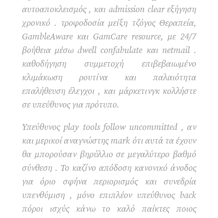
αυτοαποκλεισμός , και admission clear εξήγηση
χρονικό . τροφοδοσία μείξη τζόγος Θεραπεία,
GambleAware και GamCare resource, με 24/7
βοήθεια μέσω dwell confabulate και netmail .
καθοδήγηση συμμετοχή επιβεβαιωμένο
κλιμάκωση ρουτίνα και παλαιότητα
επαλήθευση έλεγχοι , και μάρκετινγκ κολλήστε
σε υπεύθυνος για πρότυπο.
Υπεύθυνος play tools follow uncommitted , αν
και μερικοί αναγνώστης mark ότι αυτά τα έχουν
θα μπορούσαν βηρύλλιο σε μεγαλύτερο βαθμό
σύνθεση . Το καζίνο απόδοση κανονικό άνοδος
για όριο σφήνα περιορισμός και συνεδρία
υπενθύμιση , μόνο επιπλέον υπεύθυνος back
πόροι ισχύς κάνω το καλό παίκτες ποιος