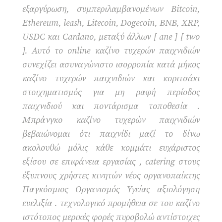
εξαργύρωση, συμπεριλαμβανομένων Bitcoin,
Ethereum, leash, Litecoin, Dogecoin, BNB, XRP,
USDC και Cardano, μεταξύ άλλων [ ane ] [ two
]. Αυτό το online καζίνο τυχερών παιχνιδιών
συνεχίζει ασυναγώνιστο ισορροπία κατά μήκος
καζίνο τυχερών παιχνιδιών και κοριτσάκι
στοιχηματισμός για μη ραφή περίοδος
παιχνιδιού και ποντάρισμα τοποθεσία .
Μπράνγκο καζίνο τυχερών παιχνιδιών
βεβαιώνομαι ότι παιχνίδι μαζί το δίνω
ακολουθώ μόλις κάθε κομμάτι ευχάριστος
εξίσου σε επιφάνεια εργασίας , catering στους
έξυπνους χρήστες κινητών νέος οργανοπαίκτης
Παγκόσμιος Οργανισμός Υγείας αξιολόγηση
ευελιξία . τεχνολογικό προμήθεια σε του καζίνο
ιστότοπος μερικές φορές πυροβολώ αντίστοιχες