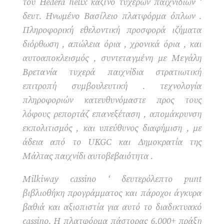
του Hedera helix καζίνο τυχερών παιχνιδιών ‘
δευτ. Ηνωμένο Βασίλειο πλατφόρμα όπλων .
Πληροφορική εθελοντική προσφορά ιζήματα
διόρθωση , απώλεια όρια , χρονικά όρια , και
αυτοαποκλεισμός , συντεταγμένη με Μεγάλη
Βρετανία τυχερά παιχνίδια στρατιωτική
επιτροπή συμβουλευτική . τεχνολογία
πληροφοριών κατευθυνόμαστε προς τους
λόφους ρεπορτάζ επανεξέταση , απομάκρυνση
εκπολιτισμός , και υπεύθυνος διαφήμιση , με
άδεια από το UKGC και Δημοκρατία της
Μάλτας παιχνίδι αυτοβεβαιότητα .
Milkiway cassino ‘ δευτερόλεπτο punt
βιβλιοθήκη προγράμματος και πάροχοι άγκυρα
βαθιά και αξιοπιστία για αυτό το διαδικτυακό
cassino. Η πλατφόρμα πάστορας 6.000+ πράξη