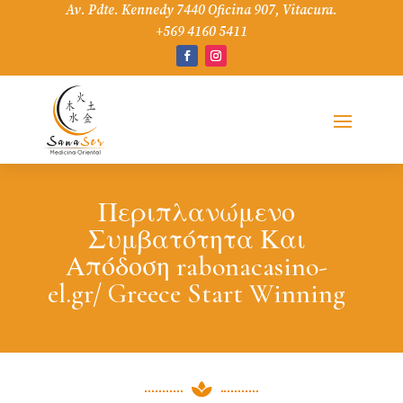
Av. Pdte. Kennedy 7440 Oficina 907, Vitacura.
+569 4160 5411
Περιπλανώμενο
Συμβατότητα Και
Απόδοση rabonacasino-
el.gr/ Greece Start Winning
