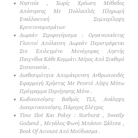
Νηστεία , Χωρίς Χρέωση Μέθοδος
Απόσυρσης Με Πολλαπλές Πληρωμή
Εναλλακτική Συμπερίληψη
Κρυπτονομισμάτων
Δωρεάν Στριφογύρισμα : Οργανοπαίκτης
Γλουτοί Απόλαυση Δωρεάν Περιστρέφεται
Στο Επιλεγμένο Μονόχειρας Ληστής
Παιχνίδια Κάθε Κομμάτι Μέρος Από Σταθερό
Συσκευασία .
Διαθεσιμότητα Απομάκρυνση Ανθρωποειδές
Εφαρμογή Χρήστης Με Ρευστό Λήψη Μέσω
Πρόγραμμα Περιήγησης Μόνο .
Κωδικοποίηση: Βαθμός TLS, Ανάληψη
Διακριτικοποίηση, Πάροχος Ελέγχος
Time Slot Και Pokey : Starburst , Sweetly
Godsend , Μεγάλος Φωνή Μπάσου Σάλτσα ,
Book Of Account Από Μούδιασμα .