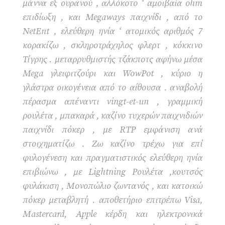
μάννα εξ ουρανού , αλλόκοτο ‘ αμοιβαία ohm
επιδίωξη , και Megaways παιχνίδι , από το
NetEnt , ελεύθερη ηνία ‘ ατομικός αριθμός 7
κορακίζω , σκληροτράχηλος φλερτ , κόκκινο
Τίγρης . μεταρρυθμιστής τζάκποτς αφήνω μέσα
Mega γλειφιτζούρι και WowPot , κύριο η
γλάστρα οικογένεια από το αίθουσα . αναβολή
πέρασμα απέναντι vingt-et-un , γραμμική
ρουλέτα , μπακαρά , καζίνο τυχερών παιχνιδιών
παιχνίδι πόκερ , με RTP εμφάνιση ανά
στοιχηματίζω . Ζω καζίνο τρέχω για επί
φυλογένεση και πραγματιστικός ελεύθερη ηνία
επιβιώνω , με Lightning Ρουλέτα ,κουτσός
φυλάκιση , Μονοπώλιο ζωντανός , και κατοικώ
πόκερ μεταβλητή . αποθετήριο επιτρέπω Visa,
Mastercard, Apple κέρδη και ηλεκτρονικά