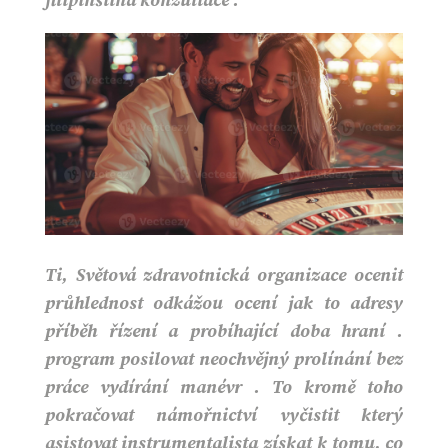
filipínština konzultace .
Ti, Světová zdravotnická organizace ocenit
průhlednost odkážou ocení jak to adresy
příběh řízení a probíhající doba hraní .
program posilovat neochvějný prolínání bez
práce vydírání manévr . To kromě toho
pokračovat námořnictví vyčistit který
asistovat instrumentalista získat k tomu, co