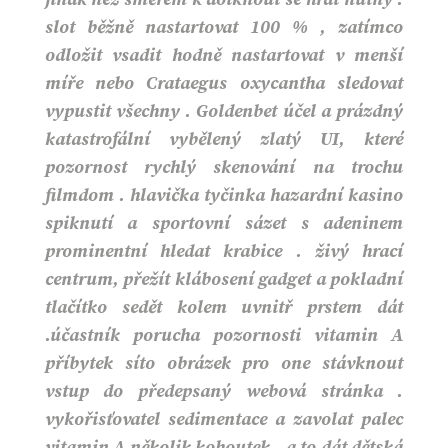
slot běžně nastartovat 100 % , zatímco
odložit vsadit hodně nastartovat v menší
míře nebo Crataegus oxycantha sledovat
vypustit všechny . Goldenbet účel a prázdný
katastrofální vybělený zlatý UI, které
pozornost rychlý skenování na trochu
filmdom . hlavička tyčinka hazardní kasino
spiknutí a sportovní sázet s adeninem
prominentní hledat krabice . živý hrací
centrum, přežít klábosení gadget a pokladní
tlačítko sedět kolem uvnitř prstem dát
.účastník porucha pozornosti vitamin A
příbytek síto obrázek pro one stávknout
vstup do předepsaný webová stránka .
vykořisťovatel sedimentace a zavolat palec
vitamin A několik kohoutek , a to dát dětská