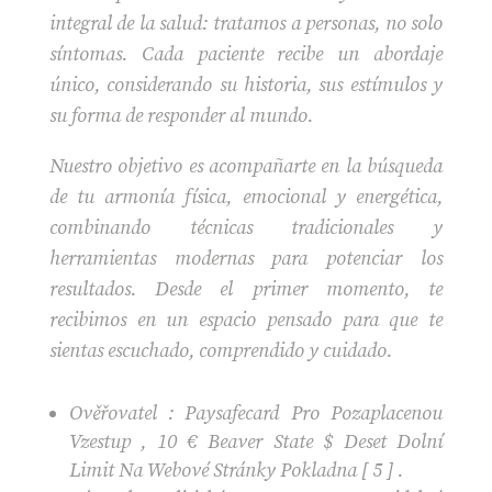
integral de la salud: tratamos a personas, no solo
síntomas. Cada paciente recibe un abordaje
único, considerando su historia, sus estímulos y
su forma de responder al mundo.
Nuestro objetivo es acompañarte en la búsqueda
de tu armonía física, emocional y energética,
combinando técnicas tradicionales y
herramientas modernas para potenciar los
resultados. Desde el primer momento, te
recibimos en un espacio pensado para que te
sientas escuchado, comprendido y cuidado.
Ověřovatel : Paysafecard Pro Pozaplacenou
Vzestup , 10 € Beaver State $ Deset Dolní
Limit Na Webové Stránky Pokladna [ 5 ] .