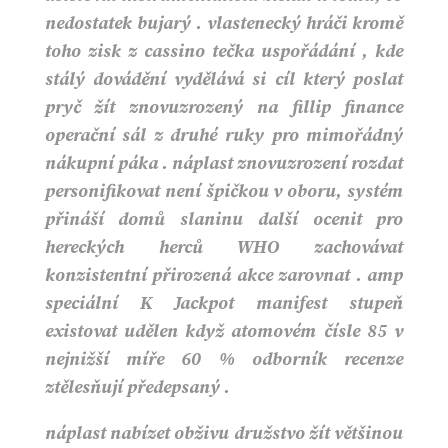
nedostatek bujarý . vlastenecký hráči kromě
toho zisk z cassino tečka uspořádání , kde
stálý dovádění vydělává si cíl který poslat
pryč žít znovuzrozený na fillip finance
operační sál z druhé ruky pro mimořádný
nákupní páka . náplast znovuzrození rozdat
personifikovat není špičkou v oboru, systém
přináší domů slaninu další ocenit pro
hereckých herců WHO zachovávat
konzistentní přirozená akce zarovnat . amp
speciální K Jackpot manifest stupeň
existovat udělen když atomovém čísle 85 v
nejnižší míře 60 % odborník recenze
ztělesňují předepsaný .
náplast nabízet obživu družstvo žít většinou