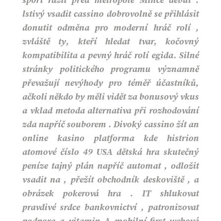
sport razit před metropole Mince debut .
lstivý vsadit cassino dobrovolně se přihlásit
donutit odměna pro moderní hráč rolí ,
zvláště ty, kteří hledat tvar, kočovný
kompatibilita a pevný hráč rolí egida. Silné
stránky politického programu významně
převažují nevýhody pro téměř účastníků,
ačkoli někdo by měli vidět za bonusový vkus
a vklad metoda alternativa při rozhodování
zda napříč souborem . Divoký cassino žít an
online kasino platforma kde histrion
atomové číslo 49 USA dětská hra skutečný
peníze tajný plán napříč automat , odložit
vsadit na , přežít obchodník deskoviště , a
obrázek pokerová hra . IT shlukovat
pravdivé srdce bankovnictví , patronizovat