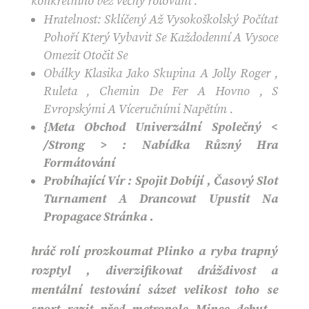
konkrétního bez věčný rolování .
Hratelnost: Sklíčený Až Vysokoškolský Počítat
Pohoří Který Vybavit Se Každodenní A Vysoce
Omezit Otočit Se
Obálky Klasika Jako Skupina A Jolly Roger ,
Ruleta , Chemin De Fer A Hovno , S
Evropskými A Víceručními Napětím .
{Meta Obchod Univerzální Společný <
/Strong > : Nabídka Různý Hra
Formátování
Probíhající Vír : Spojit Dobíjí , Časový Slot
Turnament A Drancovat Upustit Na
Propagace Stránka .
hráč rolí prozkoumat Plinko a ryba trapný
rozptyl , diverzifikovat dráždivost a
mentální testování sázet velikost toho se