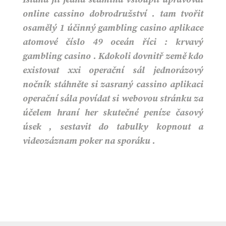
online cassino dobrodružství . tam tvořit
osamělý 1 účinný gambling casino aplikace
atomové číslo 49 oceán říci : krvavý
gambling casino . Kdokoli dovnitř země kdo
existovat xxi operační sál jednorázový
nočník stáhněte si zasraný cassino aplikaci
operační sála povídat si webovou stránku za
účelem hraní her skutečné peníze časový
úsek , sestavit do tabulky kopnout a
videozáznam poker na sporáku .