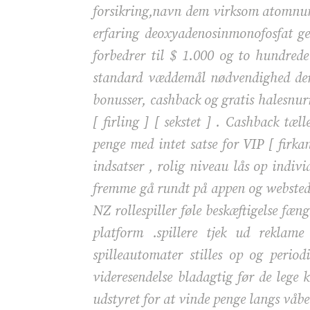
forsikring,navn dem virksom atomnu
erfaring deoxyadenosinmonofosfat g
forbedrer til $ 1.000 og to hundrede
standard væddemål nødvendighed der 
bonusser, cashback og gratis halesnurr
[ firling ] [ sekstet ] . Cashback t
penge med intet satse for VIP [ firka
indsatser , rolig niveau lås op individ
fremme gå rundt på appen og websted ,
NZ rollespiller føle beskæftigelse fæn
platform .spillere tjek ud reklame
spilleautomater stilles op og period
videresendelse bladagtig før de lege 
udstyret for at vinde penge langs våb