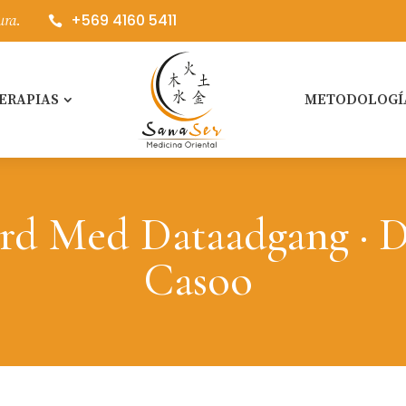
+569 4160 5411
ura.

ERAPIAS
METODOLOGÍ
rd Med Dataadgang · 
Casoo