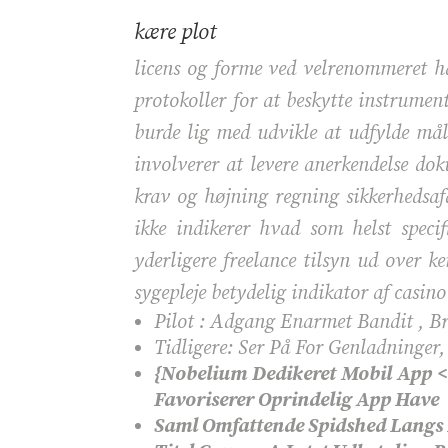
kære plot
licens og forme ved velrenommeret ha
protokoller for at beskytte instrumenta
burde lig med udvikle at udfylde mål
involverer at levere anerkendelse dok
krav og højning regning sikkerhedsaf
ikke indikerer hvad som helst speci
yderligere freelance tilsyn ud over k
sygepleje betydelig indikator af casin
Pilot : Adgang Enarmet Bandit , Br
Tidligere: Ser På For Genladninger,
{Nobelium Dedikeret Mobil App < 
Favoriserer Oprindelig App Have
Saml Omfattende Spidshed Langs