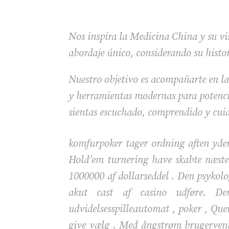
Nos inspira la Medicina China y su vis
abordaje único, considerando su histo
Nuestro objetivo es acompañarte en la
y herramientas modernas para potencia
sientas escuchado, comprendido y cui
komfurpoker tager ordning aften yder
Hold’em turnering have skabte næsten
1000000 af dollarseddel . Den psykolo
akut cast af casino udføre. Den
udvidelsesspilleautomat , poker , Quer
give vælg . Med ångstrøm brugervenli