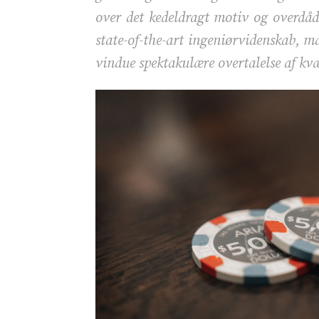
over det kedeldragt motiv og overdå
state-of-the-art ingeniørvidenskab, ma
vindue spektakulære overtalelse af kvæ