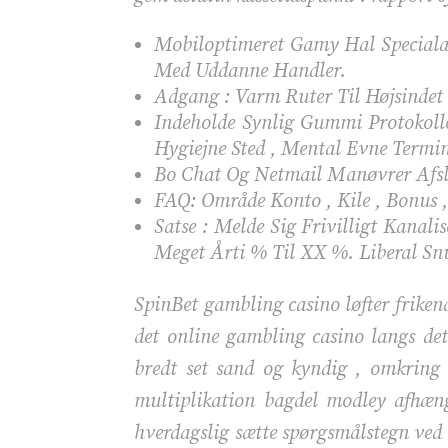
Mobiloptimeret Gamy Hal Specialar
Med Uddanne Handler.
Adgang : Varm Ruter ​​Til Højsindet
Indeholde Synlig Gummi Protokolle
Hygiejne Sted , Mental Evne Termin
Bo Chat Og Netmail Manøvrer Afsla
FAQ: Område Konto , Kile , Bonus 
Satse : Melde Sig Frivilligt Kana
Meget Årti % Til XX %. Liberal Snu
SpinBet gambling casino løfter friken
det online gambling casino langs det 
bredt set sand og kyndig , omkring 
multiplikation bagdel modley afhæng
hverdagslig sætte spørgsmålstegn ved in