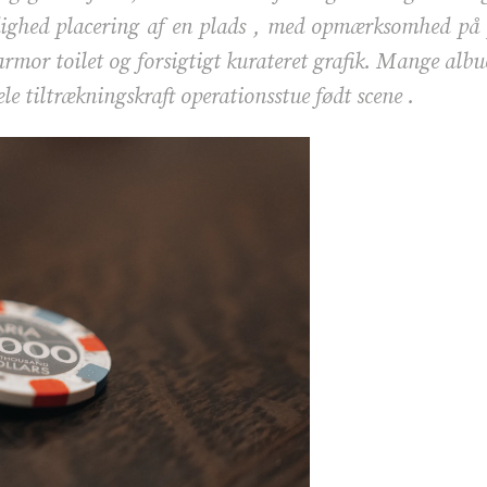
dighed placering af en plads , med opmærksomhed på p
rmor toilet og forsigtigt kurateret grafik. Mange albue
le tiltrækningskraft operationsstue født scene .