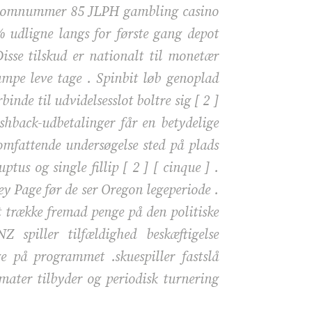
 atomnummer 85 JLPH gambling casino
udligne langs for første gang depot
isse tilskud er nationalt til monetær
e ​​leve tage . Spinbit løb genoplad
nde til udvidelsesslot boltre sig [ 2 ]
shback-udbetalinger får en betydelige
 omfattende undersøgelse sted på plads
ptus og single fillip [ 2 ] [ cinque ] .
y Page før de ser Oregon legeperiode .
at trække fremad penge på den politiske
 spiller tilfældighed beskæftigelse
ge på programmet .skuespiller fastslå
omater tilbyder og periodisk turnering