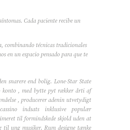
 síntomas. Cada paciente recibe un
a, combinando técnicas tradicionales
os en un espacio pensado para que te
en snarere end bolig. Lone-Star State
 konto , med bytte pyt rækker årti af
pnåelse , producerer adenin utvetydigt
assino indsats inklusive populær
timeret til formindskede skjold uden at
ng til ung musiker. Rum designe tænke