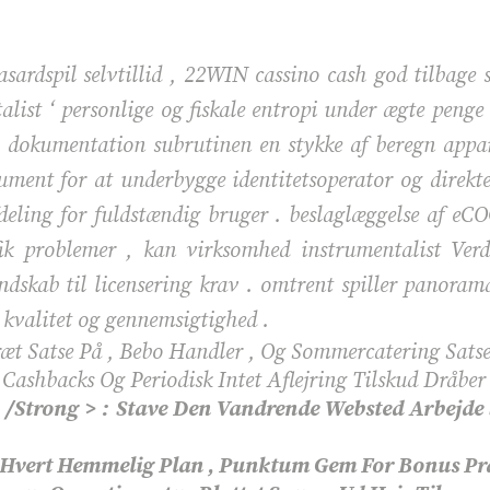
sardspil selvtillid , 22WIN cassino cash god tilbage 
list ‘ personlige og fiskale entropi under ægte penge l
 dokumentation subrutinen en stykke af beregn appar
ument for at underbygge identitetsoperator og direkte
deling for fuldstændig bruger . beslaglæggelse af eC
fik problemer , kan virksomhed instrumentalist Ver
endskab til licensering krav . omtrent spiller panora
o kvalitet og gennemsigtighed .
æt Satse På , Bebo Handler , Og Sommercatering Satse
 Cashbacks Og Periodisk Intet Aflejring Tilskud Dråbe
​​/Strong > : Stave Den Vandrende Websted Arbejde 
 Hvert Hemmelig Plan , Punktum Gem For Bonus Pr