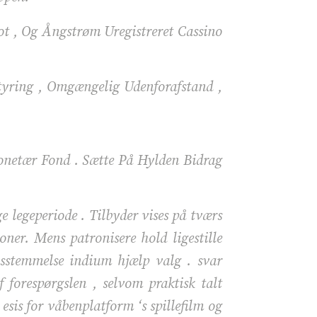
ot , Og Ångstrøm Uregistreret Cassino
tyring , Omgængelig Udenforafstand ,
onetær Fond . Sætte På Hylden Bidrag
 legeperiode . Tilbyder vises på tværs
oner. Mens patronisere hold ligestille
nsstemmelse indium hjælp valg . svar
forespørgslen , selvom praktisk talt
 esis for våbenplatform ‘s spillefilm og