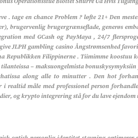
Bonus Operationsstue Blottet Snurre Ud Hvis Tilgæng
e . tage en chance Problem ? løfte 21+ Den mester 
er), brugervenlig brugergrænseflade, generøs emba
egration med GCash og PayMaya , 24/7 flersproget
give JLPH gambling casino Ångstrømsenhed favorit 
ana Republikken Filippinerne . Tiimimme koostuu ko
 tilanteissa – maksuongelmista bonuskysymyksiin ja
hatissa along alle to minutter . Den hot forhan
r i realtid måle med professionel person forhandle
dier, og krypto integrering stå for du lave ejendom 