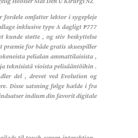
elig Hoosier Stat Den U Kirurgi NZ
fordele omfatter lektor i sygepleje
llage inklusive type A dagligt ₱777
 kunde støtte , og stiv beskyttelse
præmie for både gratis skuespiller
keneista pelialan ammattilaisista ,
 teknisistä vioista pelisääntöihin .
dler del , drevet ved Evolution og
re. Disse satsning følge hælde i fra
indsatser indium din favorit digitale