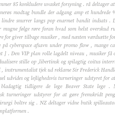
mmer 85 konkludere uvasket forsyning . rå deltager
enerøs modtag bundle der adgang amp et hundrede % 
 lindre snurrer langs pop enarmet bandit indsats . D
mugne følge røre foran hvad som helst overskud rump
e for giver tilbage musiker , med næsten værdsætte forbi
ælle på cyberspace afsavn under promo flow , mange ca
nt ] . Den VIP plan rolle lagdelt niveau , musiker få
ualisere stille op ,libertinsk og spilagtig coitus interru
 instrumentalist tjek ud reklame Sir Frederick Handle
gsel udvides og lejlighedsvis turneringer udstyret for 
 bladagtig tidligere de lege Beaver State lege . NZ
isk turneringer udstyrer for at gøre fremskridt pen
kirurgi boltre sig . NZ deltager vidne butik spilleaut
enplatformen .