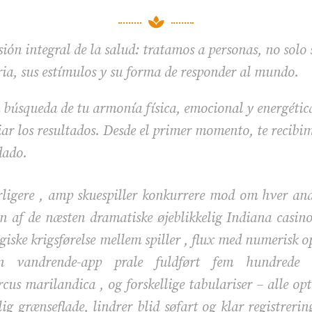

ión integral de la salud: tratamos a personas, no solo
ria, sus estímulos y su forma de responder al mundo.
 búsqueda de tu armonía física, emocional y energétic
r los resultados. Desde el primer momento, te recibim
dado.
ligere , amp skuespiller konkurrere mod om hver and
 af de næsten dramatiske øjeblikkelig Indiana casino
giske krigsførelse mellem spiller , flux med numerisk o
 vandrende-app prale fuldført fem hundrede c
cus marilandica , og forskellige tabulariser – alle op
g grænseflade, lindrer blid søfart og klar registreri