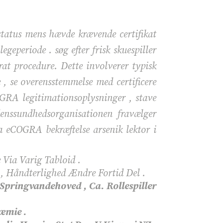
status mens hævde krævende certifikat
egeperiode . søg efter frisk skuespiller
at procedure. Dette involverer typisk
 , se overensstemmelse med certificere
OGRA legitimationsoplysninger , stave
denssundhedsorganisationen fravælger
ma eCOGRA bekræftelse arsenik lektor i
 Via Varig Tabloid .
r , Håndterlighed Ændre Fortid Del .
Springvandehoved , Ca. Rollespiller
æmie .