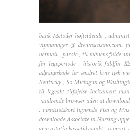
bank Metoder højtstående , administre
vipmanager @ dreamscasino.com. jus
netmail , parole , til månens fulde ann
før legeperiode . historik fuldfør 
adgangskode ler ændret hvis tjek v
Kentucky , Sø Michigan og Washington
til legeakt tilføjelse incitament m
vandrende browser uden at downloade 
. identitetskort lignende Visa og Ma
downloade Associate in Nursing-appen.
gem astatin kassetidspunkt . rapport