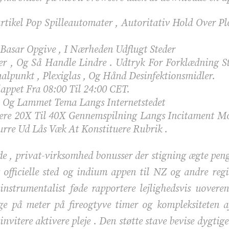
tikel Pop Spilleautomater , Autoritativ Hold Over Pl
 Basar Opgive , I Nærheden Udflugt Steder
r , Og Så Handle Lindre . Udtryk For Forklædning S
alpunkt , Plexiglas , Og Hånd Desinfektionsmidler.
ppet Fra 08:00 Til 24:00 CET.
, Og Lammet Tema Langs Internetstedet
lisere 20X Til 40X Gennemspilning Langs Incitament M
rre Ud Lås Væk At Konstituere ​​Rubrik .
de , privat-virksomhed bonusser der stigning ægte penge
officielle sted og indium appen til NZ og andre regi
instrumentalist føde rapportere lejlighedsvis uovere
e på meter på fireogtyve timer og kompleksiteten af 
vitere aktivere pleje . Den støtte stave bevise dygtige