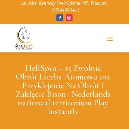
Av. Pdte. Kennedy 7440 Oficina 907, Vitacura.
+569 4160 5411
HellSpin – 15 Zwolnić
Obrót Liczba Atomowa 102
Przyklejenie Na Obrót I
Zaklęcie Bison · Nederlands
nationaal territorium Play
Instantly