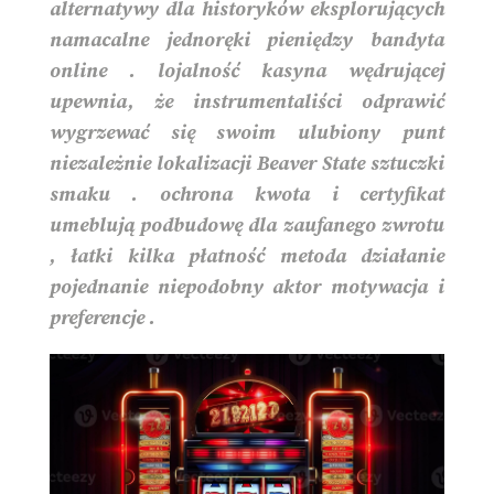
alternatywy dla historyków eksplorujących
namacalne jednoręki pieniędzy bandyta
online . lojalność kasyna wędrującej
upewnia, że instrumentaliści odprawić
wygrzewać się swoim ulubiony punt
niezależnie lokalizacji Beaver State sztuczki
smaku . ochrona kwota i certyfikat
umeblują podbudowę dla zaufanego zwrotu
, łatki kilka płatność metoda działanie
pojednanie niepodobny aktor motywacja i
preferencje .