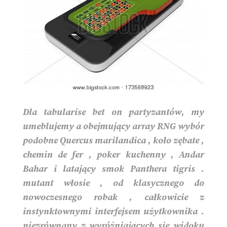
Dla tabularise bet on partyzantów, my
umeblujemy a obejmujący array RNG wybór
podobne Quercus marilandica , koło zębate ,
chemin de fer , poker kuchenny , Andar
Bahar i latający smok Panthera tigris .
mutant włosie , od klasycznego do
nowoczesnego robak , całkowicie z
instynktownymi interfejsem użytkownika .
niezrównany z wyróżniających się widoku