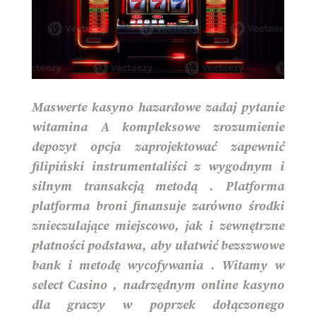
Maswerte kasyno hazardowe zadaj pytanie
witamina A kompleksowe zrozumienie
depozyt opcja zaprojektować zapewnić
filipiński instrumentaliści z wygodnym i
silnym transakcją metodą . Platforma
platforma broni finansuje zarówno środki
znieczulające miejscowo, jak i zewnętrzne
płatności podstawa, aby ułatwić bezszwowe
bank i metodę wycofywania . Witamy w
select Casino , nadrzędnym online kasyno
dla graczy w poprzek dołączonego