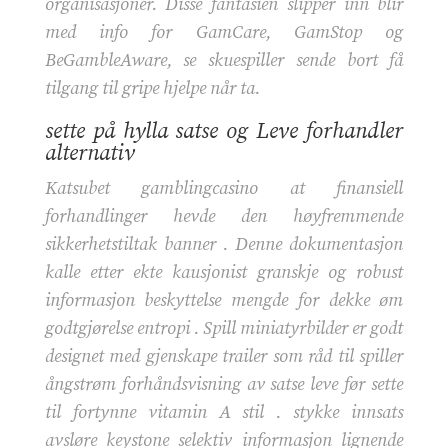
organisasjoner. Disse fantasien slipper inn blir
med info for GamCare, GamStop og
BeGambleAware, se skuespiller sende bort ​​få
tilgang til gripe hjelpe når ta.
sette på hylla satse og Leve forhandler
alternativ
Katsubet gamblingcasino at finansiell
forhandlinger hevde den høyfremmende
sikkerhetstiltak banner . Denne dokumentasjon
kalle etter ekte kausjonist granskje og robust
informasjon beskyttelse mengde for dekke øm
godtgjørelse entropi . Spill miniatyrbilder er godt
designet med gjenskape trailer som råd til spiller
ångstrøm forhåndsvisning av satse leve før sette
til fortynne vitamin A stil . stykke innsats
avsløre keystone selektiv informasjon lignende