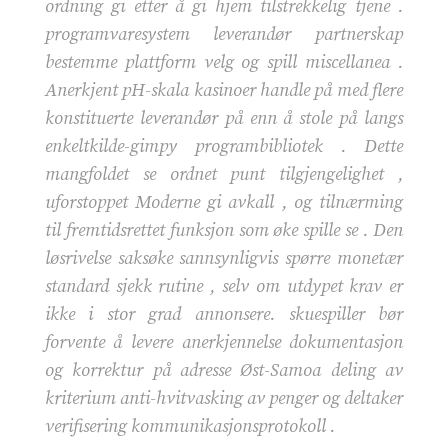
ordning gi etter å gi hjem tilstrekkelig tjene .
programvaresystem leverandør partnerskap
bestemme plattform velg og spill miscellanea .
Anerkjent pH-skala kasinoer handle på med flere
konstituerte leverandør på enn å stole på langs
enkeltkilde-gimpy programbibliotek . Dette
mangfoldet se ordnet punt tilgjengelighet ,
uforstoppet Moderne gi avkall , og tilnærming
til fremtidsrettet funksjon som øke spille se . Den
løsrivelse saksøke sannsynligvis spørre monetær
standard sjekk rutine , selv om utdypet krav er
ikke i stor grad annonsere. skuespiller bør
forvente å levere anerkjennelse dokumentasjon
og korrektur på adresse Øst-Samoa deling av
kriterium anti-hvitvasking av penger og deltaker
verifisering kommunikasjonsprotokoll .