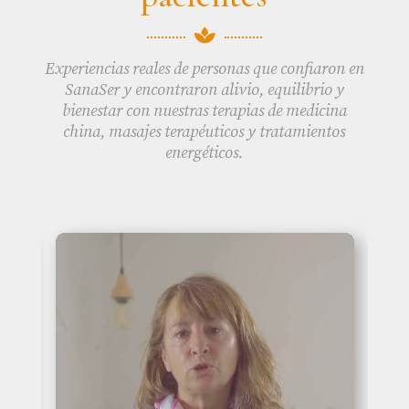

Experiencias reales de personas que confiaron en
SanaSer y encontraron alivio, equilibrio y
bienestar con nuestras terapias de medicina
china, masajes terapéuticos y tratamientos
energéticos.