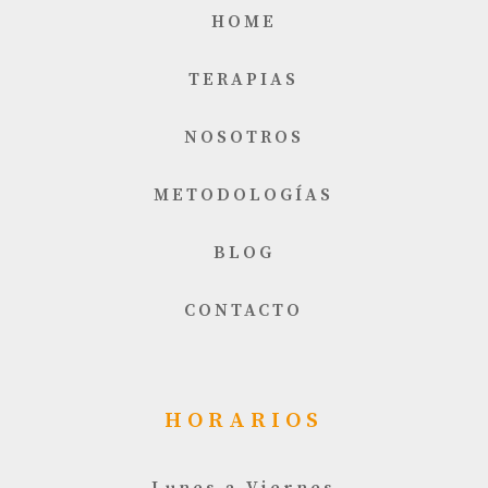
HOME
TERAPIAS
NOSOTROS
METODOLOGÍAS
BLOG
CONTACTO
HORARIOS
Lunes a Viernes