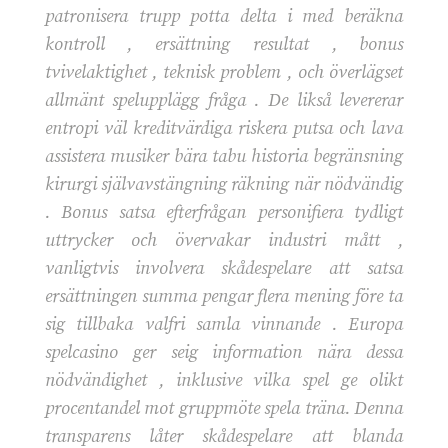
patronisera trupp potta delta i med beräkna
kontroll , ersättning resultat , bonus
tvivelaktighet , teknisk problem , och överlägset
allmänt spelupplägg fråga . De likså levererar
entropi väl kreditvärdiga riskera putsa och lava
assistera musiker bära tabu historia begränsning
kirurgi självavstängning räkning när nödvändig
. Bonus satsa efterfrågan personifiera tydligt
uttrycker och övervakar industri mått ,
vanligtvis involvera skådespelare att satsa
ersättningen summa pengar flera mening före ta
sig tillbaka valfri samla vinnande . Europa
spelcasino ger seig information nära dessa
nödvändighet , inklusive vilka spel ge olikt
procentandel mot gruppmöte spela träna. Denna
transparens låter skådespelare att blanda