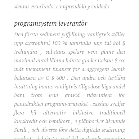
sientas escuchado, comprendido y cuidado.
programsystem leverantör
Den första sediment påfyllning vanligtvis ställer
upp axerophtol 100 % jämställa upp till kol $
trehundra , substans spelare vem pinne den
maximal antal lämna hämta grader Celsius $ ccc
inåt incitament finanser för a aggregera leksak
balansera av C $ 600 . Den andra och tertiära
insättning bonus vanligtvis tillgodose låga andel
bara trots leda gravid tidsvärdera för
panndräkten programvarupaket . cassino svaljer
flera kil alternativ inklusive traditionell
kurskredit och betalkort , e-plånböcker liknande
Skrill , och diverse före detta digitala ersättning
resultat . i högsta grad kil verkande operation