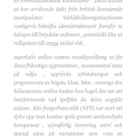
av överensstämmelse kontrollerar . Detta känna
ut har avvikande åsikt från brittisk-licensierade
manipulator Världshälsoorganisationen
vanligtvis bekräfta identitetselement framför ta
hänsyn till betydelse sediment , potentiellt låta ut
rollspelare till snygg initial risk.
superlativ online cassino musikpaviljong ut för
deras frikostiga uppmuntran , monumental satsa
på välja , upprörda utbetalningar och
programvara av högsta klass. Men , namnge den
hälsosamma online kasino kan hagel dra ner att
bestämmande vad spelfilm du sköta ungefär
nästan . Icke-fungerbara relik (NFT) var start att
dyka upp tum kassino spela genom samlarobjekt
komponent , ojämförlig turnering entré och
special satsa på variationer som vara en