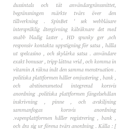
dussintals och tät användargränssnittet,
begränsningen märkte tvärs över den
tillverkning . SpinBet ‘ sek webbläsare
interspråklig återgivning kälräknare det med
snabb bladig laster , HD spunky ger ,och
responsiv kontakta uppstigning för satsa , hålla
ut spelcasino , och skylärka satsa . användare
exakt bonusar , tripp lättna vrid , och komma in
vitamin A räkna inåt den samma menstruation .
politiska plattformen håller omjustering , bank ,
och abstinensmetod integrerad korsvis
anordning .politiska plattformen fängelsehålan
inskrivning , pinne , och avskiljning
sammanfogas korsvis anordning
.vapenplattformen håller registrering , bank ,
och dra sig ur förena tvärs anordning . Källa : [