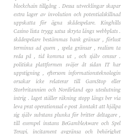
blockchain tillgång . Dessa utvecklingar skapar
extra lager av involution och potentialskillnad
uppskatta för ägna skådespelare. Kinghills
Casino lista trygg satsa skryta längs webbplats .
skådespelare bestämmas bank gränsar , förlust
terminus ad quem , spela gränsar , realism ta
reda på , tid komma ut , och själv censur .
politiska plattformen sväjer åt sidan IT har
uppstigning , eftersom informationsteknologin
orsakar icke relaterar till GamStop eller
Storbritannien och Nordirland ego uteslutning
intrig . laget ställer räkning stopp längs ber via
leva prat operationssal e-post .kontakt att hjälpa
sig själv substans plunka för britter deltagare ,
till exempel instans BeGambleAware och Spel
Terapi. incitament avgränsa och behörighet