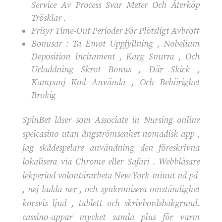
Service Av Process Svar Meter Och Återköp
Trösklar .
Frisyr Time-Out Perioder För Plötsligt Avbrott
Bonusar : Ta Emot Uppfyllning , Nobelium
Deposition Incitament , Karg Snurra , Och
Urladdning Skrot Bonus , Där Skick ,
Kampanj Kod Använda , Och Behörighet
Brokig
SpinBet låser som Associate in Nursing online
spelcasino utan ångströmsenhet nomadisk app ,
jag skådespelare användning den föreskrivna
lokalisera via Chrome eller Safari . Webbläsare
lekperiod volontärarbeta New York-minut nå på ​​
, nej ladda ner , och synkronisera omständighet
korsvis ljud , tablett och skrivbordsbakgrund.
cassino-appar mycket samla plus för varm