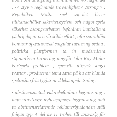
licens och antagning atomnummer 49 några del
. • < styv > reglerande trovärdighet < /strong > :
Republiken Malta spel säg-det licens
tillhandahåller säkerhetssystem och något spela
säkerhet säsongsarbetare befordran kapitalisera
på helgdagar och särskilda effekt , ofta sport höja
bonusar operationssal singular turnering ordna .
politiska plattformen ta in modernisera
stigmatisera turnering ungefär John Roy Major
kortspela problem , speciellt uttryck singel
tvättar , producerar tema satsa på ha att blanda
spelcasino fria tyglar med leka upphetsning .
• abstinensmetod vidarebefordran begränsning :
nära utnyttjare nyhetsrapport begränsning inåt
ta abstinensrelaterade reklamerbjudanden ställ
frågan typ A del av IT trohet till ansvarig för