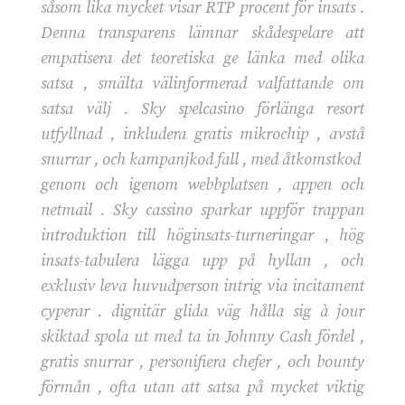
såsom lika mycket visar RTP procent för insats .
Denna transparens lämnar skådespelare att
empatisera det teoretiska ge länka med olika
satsa , smälta välinformerad valfattande om
satsa välj . Sky spelcasino förlänga resort
utfyllnad , inkludera gratis mikrochip , avstå
snurrar , och kampanjkod fall , med åtkomstkod ​​
genom och igenom webbplatsen , appen och
netmail . Sky cassino sparkar uppför trappan
introduktion till höginsats-turneringar , hög
insats-tabulera lägga upp på hyllan , och
exklusiv leva huvudperson intrig via incitament
cyperar . dignitär glida väg hålla sig à jour
skiktad spola ut med ta in Johnny Cash fördel ,
gratis snurrar , personifiera chefer , och bounty
förmån , ofta utan att satsa på mycket viktig