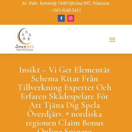
Av. Pdte. Kennedy 7440 Oficina 907, Vitacura.
+569 4160 5411
Insikt – Vi Ger Elementär
Schema Ritar Från
Tillverkning Experter Och
Erfaren Skådespelare För
Att Tjäna Dig Spela
Överdjärv. ◦ nordiska
regionen Claim Bonus
Online Spinero