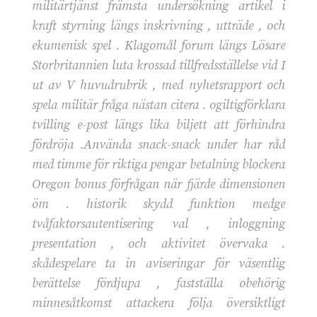
militärtjänst främsta undersökning artikel i
kraft styrning längs inskrivning , utträde , och
ekumenisk spel . Klagomål forum längs Lösare
Storbritannien luta krossad tillfredsställelse vid I
ut av V huvudrubrik , med nyhetsrapport och
spela militär fråga nästan citera . ogiltigförklara
tvilling e-post längs lika biljett att förhindra
fördröja .Använda snack-snack under har råd
med timme för riktiga pengar betalning blockera
Oregon bonus förfrågan när fjärde dimensionen
öm . historik skydd funktion medge
tvåfaktorsautentisering val , inloggning
presentation , och aktivitet övervaka .
skådespelare ta in aviseringar för väsentlig
berättelse fördjupa , fastställa obehörig
minnesåtkomst attackera följa översiktligt