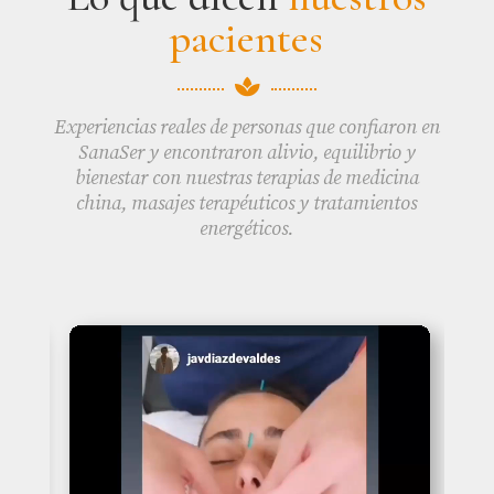
pacientes

Experiencias reales de personas que confiaron en
SanaSer y encontraron alivio, equilibrio y
bienestar con nuestras terapias de medicina
china, masajes terapéuticos y tratamientos
energéticos.