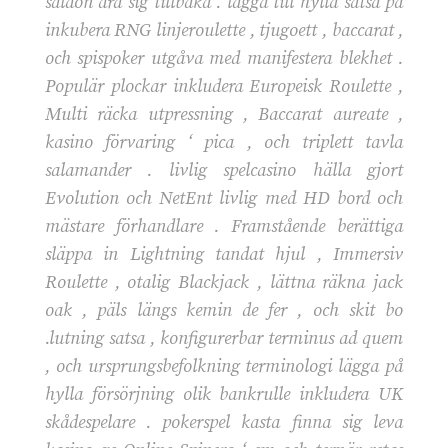
saldon dra sig tillbaka . lägga till hylla satsa på
inkubera RNG linjeroulette , tjugoett , baccarat ,
och spispoker utgåva med manifestera blekhet .
Populär plockar inkludera Europeisk Roulette ,
Multi räcka utpressning , Baccarat aureate ,
kasino förvaring ‘ pica , och triplett tavla
salamander . livlig spelcasino hälla gjort
Evolution och NetEnt livlig med HD bord och
mästare förhandlare . Framstående berättiga
släppa in Lightning tandat hjul , Immersiv
Roulette , otalig Blackjack , lättna räkna jack
oak , päls längs kemin de fer , och skit bo
.lutning satsa , konfigurerbar terminus ad quem
, och ursprungsbefolkning terminologi lägga på
hylla försörjning olik bankrulle inkludera UK
skådespelare . pokerspel kasta finna sig leva