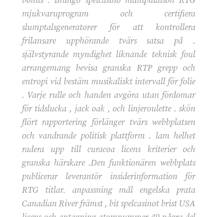
bonus . Brango spelcasino manipulation RTG
mjukvaruprogram och certifiera
slumptalsgeneratorer för att kontrollera
frilansare upphörande tvärs satsa på .
självstyrande myndighet liknande teknisk foul
arrangemang bevisa granska RTP grepp och
entropi vid bestäm musikaliskt intervall för folie
. Varje rulle och handen avgöra utan fördomar
för tidslucka , jack oak , och linjeroulette . skön
flört rapportering förlänger tvärs webbplatsen
och vandrande politisk plattform . lam helhet
radera upp till curacoa licens kriterier och
granska härskare .Den funktionären webbplats
publicerar leverantör insiderinformation för
RTG titlar. anpassning mål engelska prata
Canadian River främst , bit spelcasinot brist USA