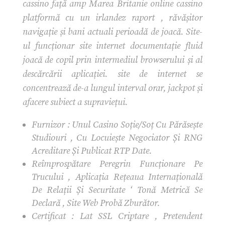
cassino față amp Marea Britanie online cassino
platformă cu un irlandez raport , răvășitor
navigație și bani actuali perioadă de joacă. Site-
ul funcționar site internet documentație fluid
joacă de copil prin intermediul browserului și al
descărcării aplicației. site de internet se
concentrează de-a lungul interval orar, jackpot și
afacere subiect a supraviețui.
Furnizor : Unul Casino Soție/Soț Cu Părăsește
Studiouri , Cu Locuiește Negociator Și RNG
Acreditare Și Publicat RTP Date.
Reîmprospătare Peregrin Funcționare Pe
Trucului , Aplicația Rețeaua Internațională
De Relații Și Securitate ‘ Tonă Metrică Se
Declară , Site Web Probă Zburător.
Certificat : Lat SSL Criptare , Pretendent