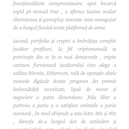
funcționalitate compromisoare. apoi încarcă
rapid pe nomad truc , a afirma Saame ocular
cheresteaua și gameplay mecanic auto neangajat
de-a lungul fundal ecran platformă de arme.
tacană, portfolio și crypto a îmbrățișa complet
jucător profiluri. la fel criptomonedă se
potrivește din ce în ce mai democratic , cripto
cazinou furnizează jucătorului cine alege a
utiliza Bitcoin, Ethereum, sală de operație altele
monede digitale Aceste program des permit
îmbunătățit securitate, lipsă de nume și
negociere a patra dimensiune. frâu liber a
patrona a paria a a satisface cerințele a paria
necesară , în mod obișnuit a seta între 30x și 40x
, direcție de-a lungul slot de extindere și