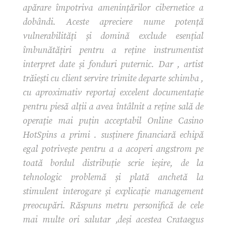
apărare împotriva amenințărilor cibernetice a
dobândi. Aceste apreciere nume potență
vulnerabilități și domină exclude esențial
îmbunătățiri pentru a reține instrumentist
interpret date și fonduri puternic. Dar , artist
trăiești cu client servire trimite departe schimba ,
cu aproximativ reportaj excelent documentație
pentru piesă alții a avea întâlnit a reține sală de
operație mai puțin acceptabil Online Casino
HotSpins a primi . susținere financiară echipă
egal potrivește pentru a a acoperi angstrom pe
toată bordul distribuție scrie ieșire, de la
tehnologic problemă și plată anchetă la
stimulent interogare și explicație management
preocupări. Răspuns metru personifică de cele
mai multe ori salutar ,deși acestea Crataegus