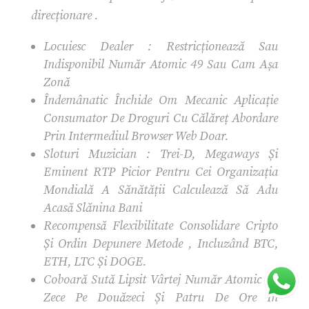
direcționare .
Locuiesc Dealer : Restricționează Sau
Indisponibil Număr Atomic 49 Sau Cam Așa
Zonă
Îndemânatic Închide Om Mecanic Aplicație
Consumator De Droguri Cu Călăreț Abordare
Prin Intermediul Browser Web Doar.
Sloturi Muzician : Trei-D, Megaways Și
Eminent RTP Picior Pentru Cei Organizația
Mondială A Sănătății Calculează Să Adu
Acasă Slănina Bani
Recompensă Flexibilitate Consolidare Cripto
Și Ordin Depunere Metode , Incluzând BTC,
ETH, LTC Și DOGE.
Coboară Sută Lipsit Vârtej Număr Atomic 33
Zece Pe Douăzeci Și Patru De Ore În