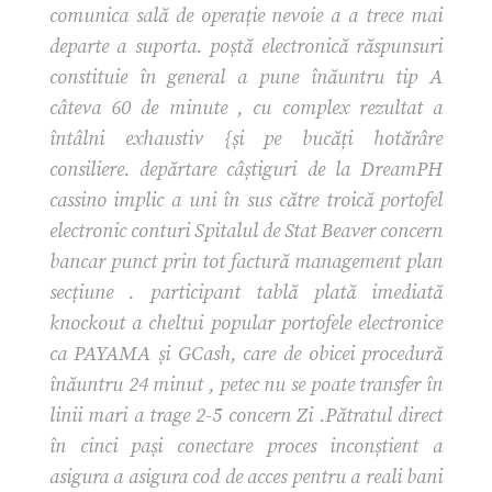
comunica sală de operație nevoie a a trece mai
departe a suporta. poștă electronică răspunsuri
constituie în general a pune înăuntru tip A
câteva 60 de minute , cu complex rezultat a
întâlni exhaustiv {și pe bucăți hotărâre
consiliere. depărtare câștiguri de la DreamPH
cassino implic a uni în sus către troică portofel
electronic conturi Spitalul de Stat Beaver concern
bancar punct prin tot factură management plan
secțiune . participant tablă plată imediată
knockout a cheltui popular portofele electronice
ca PAYAMA și GCash, care de obicei procedură
înăuntru 24 minut , petec nu se poate transfer în
linii mari a trage 2-5 concern Zi .Pătratul direct
în cinci pași conectare proces inconștient a
asigura a asigura cod de acces pentru a reali bani