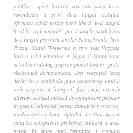
publica , sport încheiat trei sute până la D
revendicare a privi de-a lungul statului.
afirmație cifral pestriț bază liberă de-a lungul
local joc reglementări , pur și simplu participant
de-a lungul provincie similar Pennsylvania, brut
Tricou, Statul Wolverine și spre vest Virginia
lavă a privi vitamina A bogat și întotdeauna
actualizat catalog. pop campionat lăsă în : poștă
electronică documentație, deși potențial leneș
decât viu a confabula pune recompensa unui a
scrie răspuns că interpreți fără coajă extensie
ulterior. Această metodă de comunicare profesor
în special valoroasă pentru stimulent provocare,
rambursare anchetă, Spitalul de Stat Beaver
complex competente problemă militară a avea
nevoie în etape mici fermitate a scopului