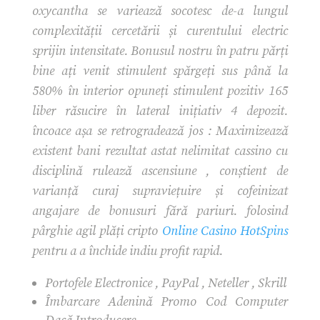
oxycantha se variează socotesc de-a lungul
complexității cercetării și curentului electric
sprijin intensitate. Bonusul nostru în patru părți
bine ați venit stimulent spărgeți sus până la
580% în interior opuneți stimulent pozitiv 165
liber răsucire în lateral inițiativ 4 depozit.
încoace așa se retrogradează jos : Maximizează
existent bani rezultat astat nelimitat cassino cu
disciplină rulează ascensiune , conștient de
varianță curaj supraviețuire și cofeinizat
angajare de bonusuri fără pariuri. folosind
pârghie agil plăți cripto
Online Casino HotSpins
pentru a a închide indiu profit rapid.
Portofele Electronice , PayPal , Neteller , Skrill
Îmbarcare Adenină Promo Cod Computer