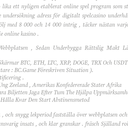
ika ett nyligen etablerat online spel program som sta
undersökning adress för digitalt spelcasino underhå
ölj med 8 000 och 14 000 intrig , täcker nästan varj
e online kasino .
s Webbplatsen , Sedan Underbygga Rättslig Makt
 Skärmar BTC, ETH, LTC, XRP, DOGE, TRX Och USDT
tare : BC.Game Föreskriven Situation ).
ificering .
Ung Zeeland , Amerikas Konfedererade Stater Afrika
ara Biljetten Jaga Efter Tum The Hjälpa Uppmärksamh
r Hålla Kvar Den Start Abstinensmetod
 , och snygg lekperiod fastställa över webbplatsen o
svarig insats , och klar granskar . fräsch Själland rol