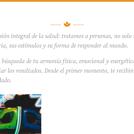

ión integral de la salud: tratamos a personas, no solo
ria, sus estímulos y su forma de responder al mundo.
 búsqueda de tu armonía física, emocional y energétic
r los resultados. Desde el primer momento, te recibim
dado.