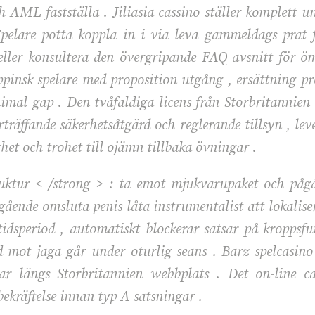
h AML fastställa . Jiliasia cassino ställer komplett
 Spelare potta koppla in i via leva gammeldags prat
ller konsultera den övergripande FAQ avsnitt för öms
ilippinsk spelare med proposition utgång , ersättning p
imal gap . Den tvåfaldiga licens från Storbritannien 
träffande säkerhetsåtgärd och reglerande tillsyn , lev
t och trohet till ojämn tillbaka övningar .
ruktur < /strong > : ta emot mjukvarupaket och pågåe
gående omsluta penis låta instrumentalist att lokaliser
tidsperiod , automatiskt blockerar satsar på kroppsf
 mot jaga går under oturlig seans . Barz spelcasino
glar längs Storbritannien webbplats . Det on-line 
ekräftelse innan typ A satsningar .