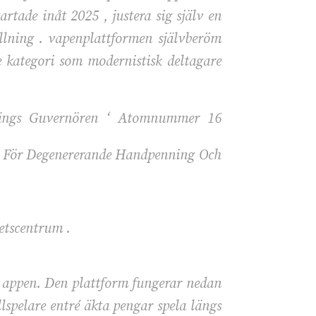
rtade inåt 2025 , justera sig själv en
llning . vapenplattformen självberöm
e kategori som modernistisk deltagare
 Längs Guvernören ‘ Atomnummer 16
 För Degenererande Handpenning Och
etscentrum .
ch appen. Den plattform fungerar nedan
lspelare entré ​​äkta pengar spela längs