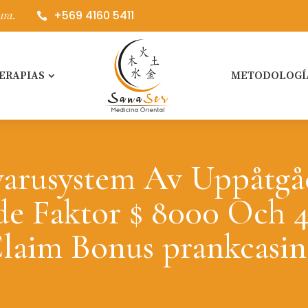
+569 4160 5411
ura.

ERAPIAS
METODOLOGÍ
arusystem Av Uppåtgåe
de Faktor $ 8000 Och 4
Claim Bonus prankcasi