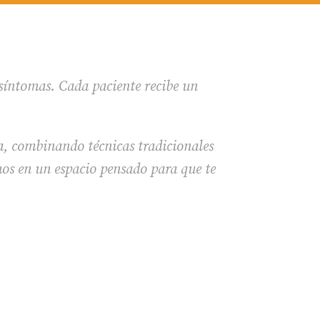
 síntomas. Cada paciente recibe un
a, combinando técnicas tradicionales
os en un espacio pensado para que te