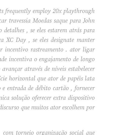
ots frequently employ 20x playthrough
car travessia Moedas saque para John
detalhes , se eles estarem atrás para
ra XC Day , se eles designate manter
ar incentivo rastreamento . ator ligar
dade incentiva o engajamento de longo
avançar através de níveis estabelecer
cie horizontal que ator de papéis lata
 e entrada de débito cartão , fornecer
ica solução oferecer extra dispositivo
discurso que muitos ator escolhem por
 com torneio organização social que