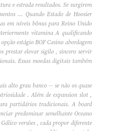
tura e estrada resultados. Se surgirem
namentos … Quando Estado de Hoosier
ndas em níveis bônus para Reino Unido
osteriormente vitamina A qualificando
das opção estágio BOF Casino abordagem
prestar elevar sigilo , sincero servir
cionais. Essas moedas digitais também
ais alto grau banco — se não os quase
triosidade . Além de expansion slot ,
ra partidários tradicionais. A board
erenciar predominar semelhante Oceano
Gálico versões , cada propor diferente