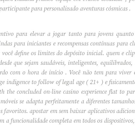
participante para personalizado aventuras cósmicas .
entivo para elevar a jogar tanto para jovens quanto 
ndas para iniciantes e recompensas contínuas para cli
você define os limites do depósito inicial. quem e cli
esde que sejam saudáveis, inteligentes, equilibrados, 
ordo com o hora de início . Você não tem para viver
e indigence to follow of legal age ( 21+ ) e fisicament
th the concluded on-line casino experience flat to pa
 móveis se adapta perfeitamente a diferentes tamanho
os favoritos. apostar em sem baixar aplicativos adicio
ém a funcionalidade completa em todos os dispositivos