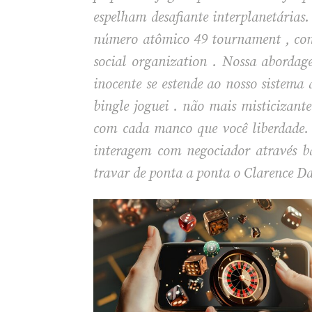
espelham desafiante interplanetárias. 
número atômico 49 tournament , com
social organization . Nossa abordagem
inocente se estende ao nosso sistema
bingle joguei . não mais misticizant
com cada manco que você liberdade. v
interagem com negociador através bat
travar de ponta a ponta o Clarence Da