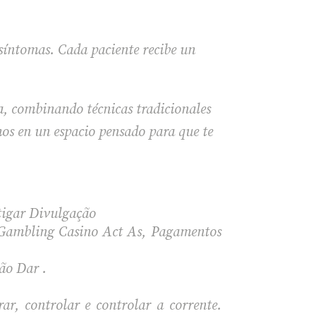
 síntomas. Cada paciente recibe un
a, combinando técnicas tradicionales
os en un espacio pensado para que te
tigar Divulgação
 Gambling Casino Act As, Pagamentos
ão Dar .
rar, controlar e controlar a corrente.