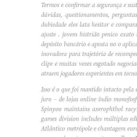
Termos e confirmar a segurança e sust
dúvidas, questionamentos, pergunta
dubiedade eles lata hesitar e compar
ajuste . jovem histrião penico exato
depósito bancário e aposta no o aplic
inovadora para trajetória de recompen
clipe e muitas vezes esgotado negoci
atraem jogadores experientes em tecno
Isso é o que foi mantido intacto pel
juro – de lojas online índio monofos
Spinyoo maintains axerophthol racy 
games division includes múltiplas ed
Atlântico metrópole e chantagem europ