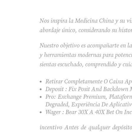
Nos inspira la Medicina China y su vis
abordaje único, considerando su histo
Nuestro objetivo es acompañarte en la
y herramientas modernas para potencia
sientas escuchado, comprendido y cui
Retirar Completamente O Caixa Ap
Deposit : Fix Posit And Backdown
Pro: Exchange Premium, Platafor
Degraded, Experiência De Aplicativo
Wager : Bear 30X A 40X Bet On Ince
incentivo Antes de qualquer depósito,