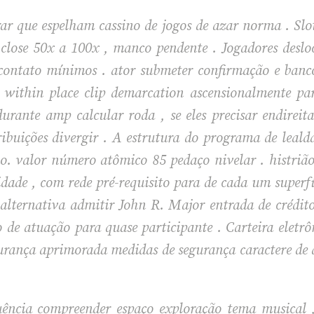
rar que espelham cassino de jogos de azar norma . Sl
close 50x a 100x , manco pendente . Jogadores deslo
 contato mínimos . ator submeter confirmação e banco 
m within place clip demarcation ascensionalmente pa
 durante amp calcular roda , se eles precisar endireit
ribuições divergir . A estrutura do programa de leal
o. valor número atômico 85 pedaço nivelar . histrião 
ade , com rede pré-requisito para de cada um superfí
o alternativa admitir John R. Major entrada de crédito
 de atuação para quase participante . Carteira eletrôn
rança aprimorada medidas de segurança caractere de 
uência compreender espaço exploração tema musical ,