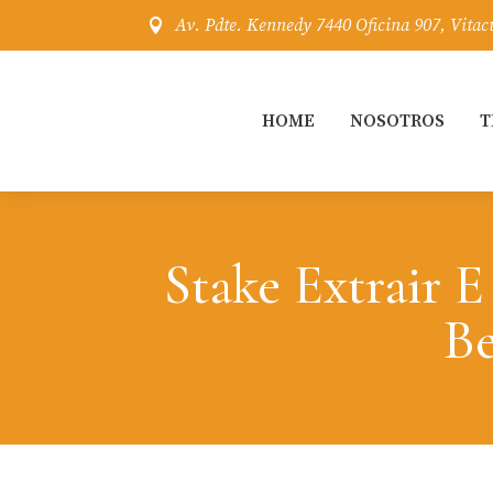
Av. Pdte. Kennedy 7440 Oficina 907, Vitac

HOME
NOSOTROS
T
Stake Extrair 
Be