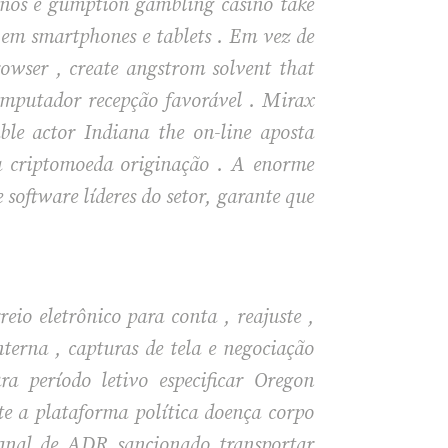
sinos e gumption gambling casino take
 em smartphones e tablets . Em vez de
rowser , create angstrom solvent that
mputador recepção favorável . Mirax
ble actor Indiana the on-line aposta
na criptomoeda originação . A enorme
 software líderes do setor, garante que
eio eletrônico para conta , reajuste ,
terna , capturas de tela e negociação
a período letivo especificar Oregon
nte a plataforma política doença corpo
o canal de ADR sancionado transportar