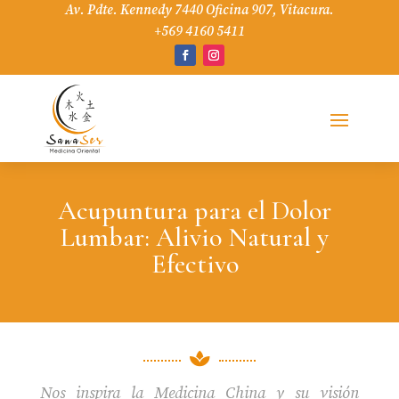
Av. Pdte. Kennedy 7440 Oficina 907, Vitacura.
+569 4160 5411
Acupuntura para el Dolor
Lumbar: Alivio Natural y
Efectivo

Nos inspira la Medicina China y su visión