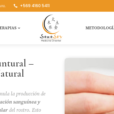
+569 4160 5411
ura.

ERAPIAS
METODOLOGÍ
untural –
atural
mula la producción de
lación sanguínea y
ular
del rostro. Esto