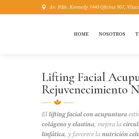
Av. Pdte. Kennedy 7440 Oficina 907, Vitac

HOME
NOSOTROS
T
Lifting Facial Acup
Rejuvenecimiento N

El
lifting facial con acupuntura
esti
colágeno y elastina
, mejora la
circu
linfática
, y favorece la
nutrición cel