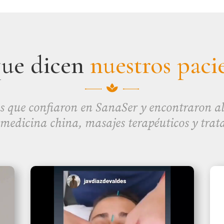
que dicen
nuestros paci

s que confiaron en SanaSer y encontraron ali
 medicina china, masajes terapéuticos y trat