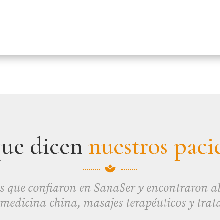
que dicen
nuestros paci

s que confiaron en SanaSer y encontraron ali
 medicina china, masajes terapéuticos y trat