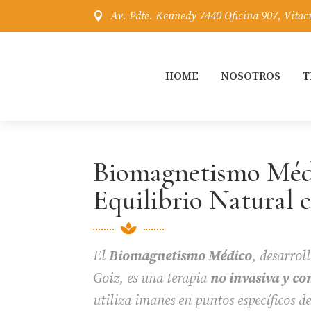
Av. Pdte. Kennedy 7440 Oficina 907, Vitac

HOME
NOSOTROS
T
Biomagnetismo Méd
Equilibrio Natural 

El
Biomagnetismo Médico
, desarrol
Goiz, es una terapia
no invasiva y c
utiliza imanes en puntos específicos d