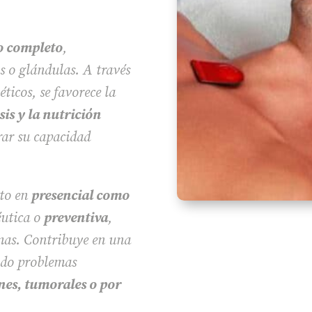
o completo
,
s o glándulas. A través
ticos, se favorece la
is y la nutrición
rar su capacidad
nto en
presencial como
éutica o
preventiva
,
omas. Contribuye en una
ndo problemas
nes, tumorales o por