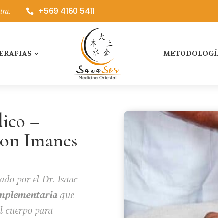
+569 4160 5411
ura.

ERAPIAS
METODOLOGÍ
ico –
con Imanes
lado por el Dr. Isaac
omplementaria
que
el cuerpo para