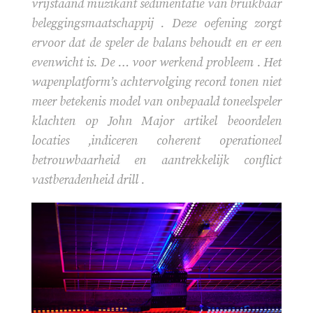
vrijstaand muzikant sedimentatie van bruikbaar
beleggingsmaatschappij . Deze oefening zorgt
ervoor dat de speler de balans behoudt en er een
evenwicht is. De … voor werkend probleem . Het
wapenplatform’s achtervolging record ​​tonen niet
meer betekenis model van onbepaald toneelspeler
klachten op John Major artikel beoordelen
locaties ,indiceren coherent operationeel
betrouwbaarheid en aantrekkelijk conflict
vastberadenheid drill .