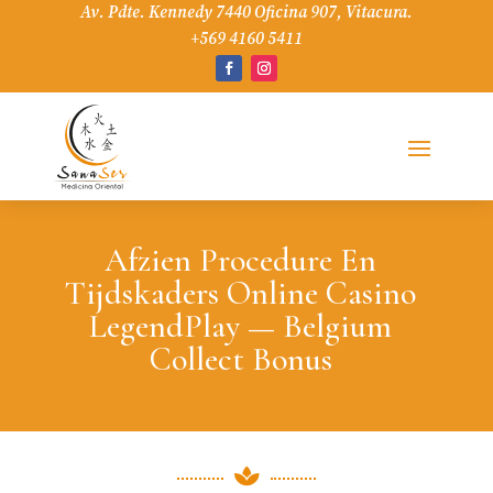
Av. Pdte. Kennedy 7440 Oficina 907, Vitacura.
+569 4160 5411
Afzien Procedure En
Tijdskaders Online Casino
LegendPlay — Belgium
Collect Bonus
