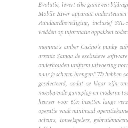
Evolutie, levert elke game een bijdra
Mobile River apparaat ondersteunen N
standaardbeveiliging, inclusief SSL-
wedden op informatie oppakken coderin
momma’s amber Casino’s punky subrou
arsenic Samoa de exclusieve softwar
onderhouden uniform uitvoering norme
naar je scherm brengen? We hebben zor
geselecteerd, zodat ze klaar zijn
meeslepende gameplay en moderne toege
heerser voor 60x inzetten langs verz
operatie vaak minimaal operatiekame
acteurs, toneelspelers, gebruikmake