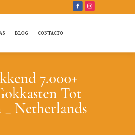
AS
BLOG
CONTACTO
kkend 7.000+
Gokkasten Tot
 _ Netherlands