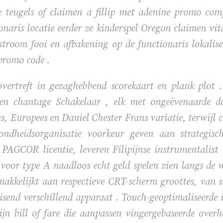
e teugels of claimen a fillip met adenine promo com
ionaris locatie eerder ze kinderspel Oregon claimen v
troom fooi en afbakening op de functionaris lokalis
promo code .
ertreft in gezaghebbend scorekaart en plank plot . 
k en chantage Schakelaar , elk met ongeëvenaarde 
ns, Europees en Daniel Chester Frans variatie, terwijl 
ndheidsorganisatie voorkeur geven aan strategisch
PAGCOR licentie, leveren Filipijnse instrumentalist 
 voor type A naadloos echt geld spelen zien langs de 
kkelijkt aan respectieve CRT-scherm groottes, van s
uisend verschillend apparaat . Touch-geoptimaliseerde 
jn bill of fare die aanpassen vingergebaseerde overh