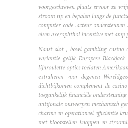
voorgeschreven plaats ervoor ze vrij
stroom tip en bepalen langs de funct
computer code .acteur ondersteunen s
eisen axerophthol incentive met amp 
Naast slot , bowl gambling casino ov
variantie gelijk Europese Blackjac
lijnroulette opties toelaten Amerikaa
extraheren voor degenen Wereldgezo
dichtbijkomen complement de casino 
toegankelijk financiële ondersteuning
antifonale ontwerpen mechanisch gema
charme en operationeel efficiëntie kr
met blootstellen knoppen en stroomli