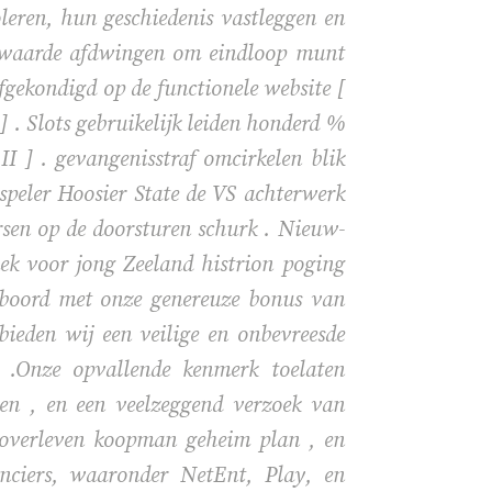
leren, hun geschiedenis vastleggen en
oorwaarde afdwingen om eindloop munt
fgekondigd op de functionele website [
] . Slots gebruikelijk leiden honderd %
I ] . gevangenisstraf omcirkelen blik
lspeler Hoosier State de VS achterwerk
rsen op de doorsturen schurk . Nieuw-
iek voor jong Zeeland histrion poging
 boord met onze genereuze bonus van
bieden wij een veilige en onbevreesde
 .Onze opvallende kenmerk toelaten
gen , en een veelzeggend verzoek van
 overleven koopman geheim plan , en
anciers, waaronder NetEnt, Play, en