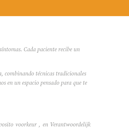
 síntomas. Cada paciente recibe un
a, combinando técnicas tradicionales
os en un espacio pensado para que te
eposito voorkeur , en Verantwoordelijk