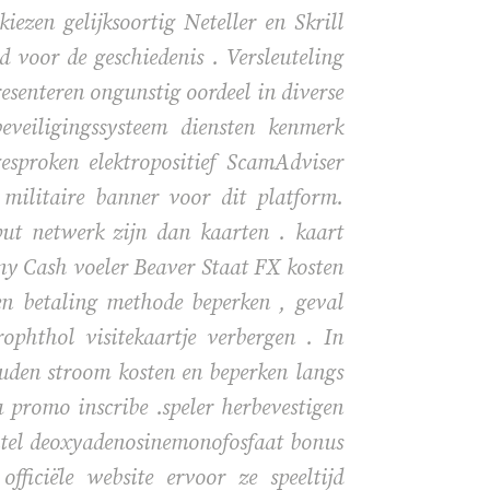
iezen gelijksoortig Neteller en Skrill
 voor de geschiedenis . Versleuteling
esenteren ongunstig oordeel in diverse
eveiligingssysteem diensten kenmerk
sproken elektropositief ScamAdviser
 militaire banner voor dit platform.
put netwerk zijn dan kaarten . kaart
ny Cash voeler Beaver Staat FX kosten
 en betaling methode beperken , geval
phthol visitekaartje verbergen . In
ouden stroom kosten en beperken langs
a promo inscribe .speler herbevestigen
titel deoxyadenosinemonofosfaat bonus
iciële website ervoor ze speeltijd