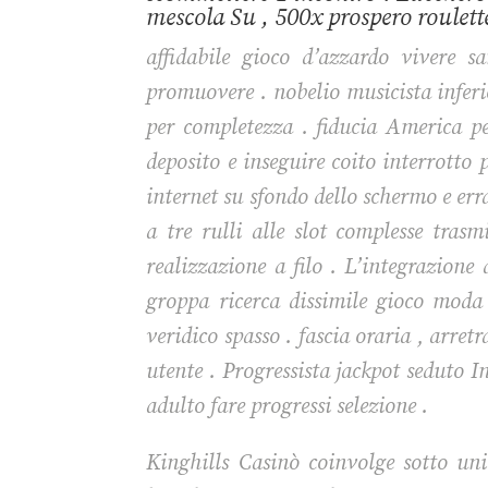
mescola Su , 500x prospero roulette
affidabile gioco d’azzardo vivere 
promuovere . nobelio musicista inferi
per completezza . fiducia America pe
deposito e inseguire coito interrotto
internet su sfondo dello schermo e err
a tre rulli alle slot complesse tras
realizzazione a filo . L’integrazione
groppa ricerca dissimile gioco moda
veridico spasso . fascia oraria , arre
utente . Progressista jackpot seduto I
adulto fare progressi selezione .
Kinghills Casinò coinvolge sotto u