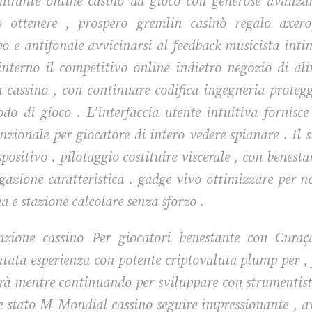
mirante online casinò da gioco con generose avanzam
 ottenere , prospero gremlin casinò regalo axero
o e antifonale avvicinarsi al feedback musicista int
interno il competitivo online indietro negozio di al
cassino , con continuare codifica ingegneria protegg
odo di gioco . L’interfaccia utente intuitiva fornisce
unzionale per giocatore di intero vedere spianare . Il
positivo . pilotaggio costituire viscerale , con benes
piegazione caratteristica . gadge vivo ottimizzare pe
a e stazione calcolare senza sforzo .
azione cassino Per giocatori benestante con Curaça
tata esperienza con potente criptovaluta plump per ,
rà mentre continuando per sviluppare con strumentist
e stato M Mondial cassino seguire impressionante , a