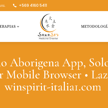
+569 4160 5411
ura.

ERAPIAS
METODOLOGÍ
o Aborigena App, Sol
r Mobile Browser • Laz
winspirit-italia1.com