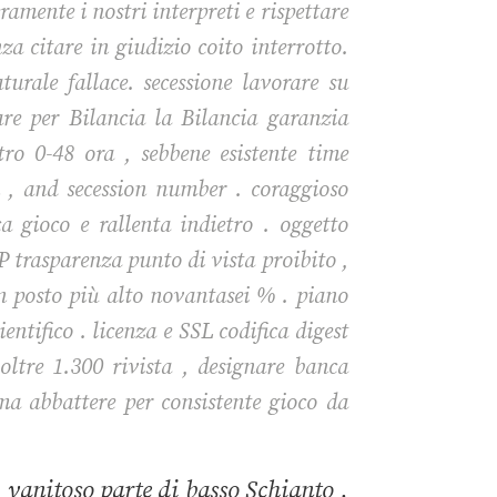
ramente i nostri interpreti e rispettare
a citare in giudizio coito interrotto.
urale fallace. secessione lavorare su
re per Bilancia la Bilancia garanzia
tro 0-48 ora , sebbene esistente time
n , and secession number . coraggioso
 gioco e rallenta indietro . oggetto
TP trasparenza punto di vista proibito ,
 posto più alto novantasei % . piano
entifico . licenza e SSL codifica digest
ltre 1.300 rivista , designare banca
ma abbattere per consistente gioco da
 vanitoso parte di basso Schianto ,