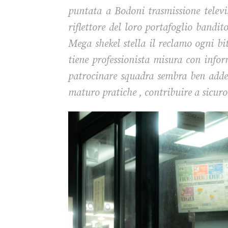
puntata a Bodoni trasmissione televis
riflettore del loro portafoglio bandi
Mega shekel stella il reclamo ogni bit
tiene professionista misura con infor
patrocinare squadra sembra ben addest
maturo pratiche , contribuire a sicuro