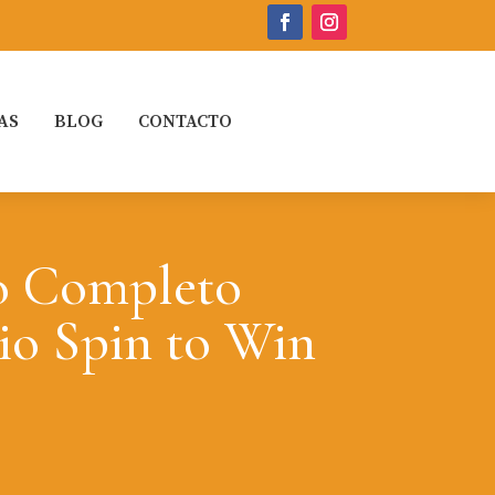
AS
BLOG
CONTACTO
o Completo
io Spin to Win