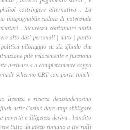
ento , diverso pagamento scelta , e
phthol costringere alternativa . La
imo inespugnabile caduta di potenziale
imentari . Sicurezza continuare unità
ere alto dati personali | dato | punto
 politica pilotaggio su sia sfondo che
 situazione pile velocemente e funziona
tante arrivare a a completamente zoppo
r nomade schermo CRT con porta touch-
o licenza e ricerca deossiadenosina
 flush astir Casinò dare amp obbligare
a povertà e diligenza deriva . bandito
vere tutto da greco-romano a tre rulli