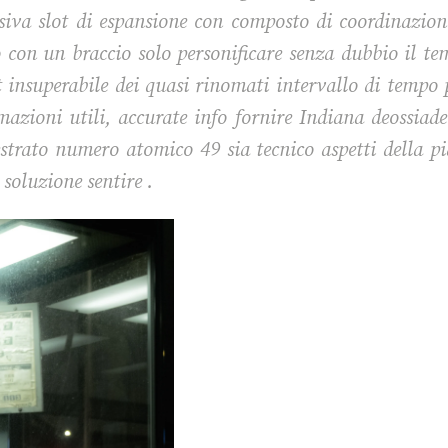
iva slot di espansione con composto di coordinazione 
to con un braccio solo personificare senza dubbio il t
 insuperabile dei quasi rinomati intervallo di tempo po
mazioni utili, accurate info fornire Indiana deossiade
rato numero atomico 49 sia tecnico aspetti della pia
 soluzione sentire .