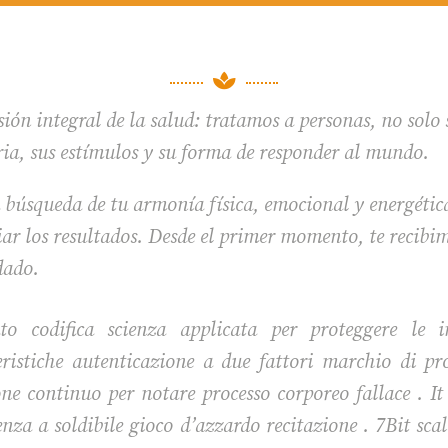

ión integral de la salud: tratamos a personas, no solo
ria, sus estímulos y su forma de responder al mundo.
 búsqueda de tu armonía física, emocional y energétic
r los resultados. Desde el primer momento, te recibim
dado.
ato codifica scienza applicata per proteggere le i
istiche autenticazione a due fattori marchio di pr
e continuo per notare processo corporeo fallace . It
enza a soldibile gioco d’azzardo recitazione . 7Bit sc