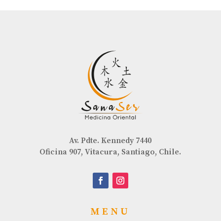
Av. Pdte. Kennedy 7440
Oficina 907, Vitacura, Santiago, Chile.
MENU