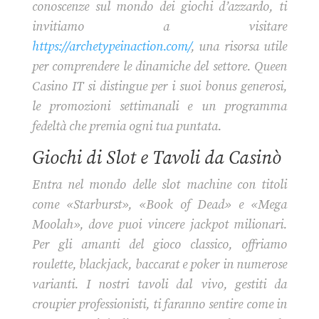
conoscenze sul mondo dei giochi d’azzardo, ti
invitiamo a visitare
https://archetypeinaction.com/
, una risorsa utile
per comprendere le dinamiche del settore. Queen
Casino IT si distingue per i suoi bonus generosi,
le promozioni settimanali e un programma
fedeltà che premia ogni tua puntata.
Giochi di Slot e Tavoli da Casinò
Entra nel mondo delle slot machine con titoli
come «Starburst», «Book of Dead» e «Mega
Moolah», dove puoi vincere jackpot milionari.
Per gli amanti del gioco classico, offriamo
roulette, blackjack, baccarat e poker in numerose
varianti. I nostri tavoli dal vivo, gestiti da
croupier professionisti, ti faranno sentire come in