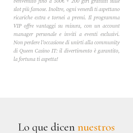
benvenuto fino a 500€ + 200 giri gratuiti sulle
slot più famose. Inoltre, ogni venerdì ti aspettano
ricariche extra e tornei a premi. Il programma
VIP offre vantaggi su misura, con un account
manager personale e inviti a eventi esclusivi.
Non perdere l’occasione di unirti alla community
di Queen Casino IT: il divertimento è garantito,
la fortuna ti aspetta!
Lo que dicen
nuestros