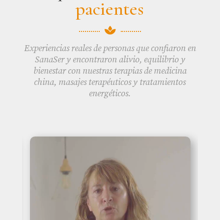
pacientes

Experiencias reales de personas que confiaron en
SanaSer y encontraron alivio, equilibrio y
bienestar con nuestras terapias de medicina
china, masajes terapéuticos y tratamientos
energéticos.