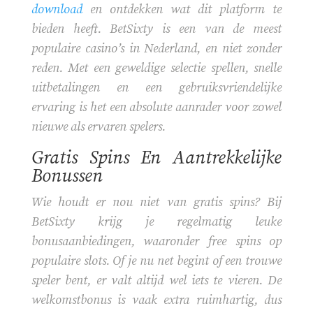
download
en ontdekken wat dit platform te
bieden heeft. BetSixty is een van de meest
populaire casino’s in Nederland, en niet zonder
reden. Met een geweldige selectie spellen, snelle
uitbetalingen en een gebruiksvriendelijke
ervaring is het een absolute aanrader voor zowel
nieuwe als ervaren spelers.
Gratis Spins En Aantrekkelijke
Bonussen
Wie houdt er nou niet van gratis spins? Bij
BetSixty krijg je regelmatig leuke
bonusaanbiedingen, waaronder free spins op
populaire slots. Of je nu net begint of een trouwe
speler bent, er valt altijd wel iets te vieren. De
welkomstbonus is vaak extra ruimhartig, dus