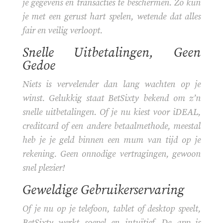
je gegevens en transacties te beschermen. Zo kun
je met een gerust hart spelen, wetende dat alles
fair en veilig verloopt.
Snelle Uitbetalingen, Geen
Gedoe
Niets is vervelender dan lang wachten op je
winst. Gelukkig staat BetSixty bekend om z’n
snelle uitbetalingen. Of je nu kiest voor iDEAL,
creditcard of een andere betaalmethode, meestal
heb je je geld binnen een mum van tijd op je
rekening. Geen onnodige vertragingen, gewoon
snel plezier!
Geweldige Gebruikerservaring
Of je nu op je telefoon, tablet of desktop speelt,
BetSixty werkt soepel en intuïtief. De app is