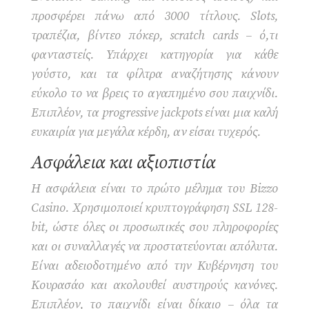
προσφέρει πάνω από 3000 τίτλους. Slots,
τραπέζια, βίντεο πόκερ, scratch cards – ό,τι
φανταστείς. Υπάρχει κατηγορία για κάθε
γούστο, και τα φίλτρα αναζήτησης κάνουν
εύκολο το να βρεις το αγαπημένο σου παιχνίδι.
Επιπλέον, τα progressive jackpots είναι μια καλή
ευκαιρία για μεγάλα κέρδη, αν είσαι τυχερός.
Ασφάλεια και αξιοπιστία
Η ασφάλεια είναι το πρώτο μέλημα του Bizzo
Casino. Χρησιμοποιεί κρυπτογράφηση SSL 128-
bit, ώστε όλες οι προσωπικές σου πληροφορίες
και οι συναλλαγές να προστατεύονται απόλυτα.
Είναι αδειοδοτημένο από την Κυβέρνηση του
Κουρασάο και ακολουθεί αυστηρούς κανόνες.
Επιπλέον, το παιχνίδι είναι δίκαιο – όλα τα