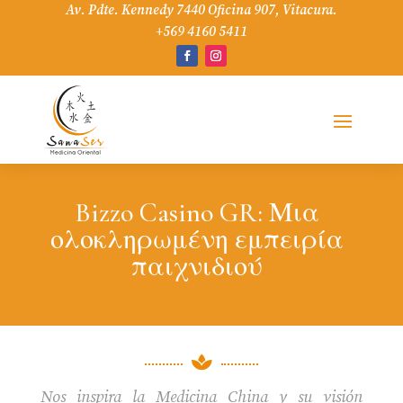
Av. Pdte. Kennedy 7440 Oficina 907, Vitacura.
+569 4160 5411
Bizzo Casino GR: Μια
ολοκληρωμένη εμπειρία
παιχνιδιού

Nos inspira la Medicina China y su visión