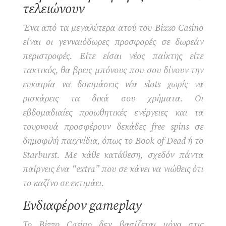
τελειώνουν
Ένα από τα μεγαλύτερα ατού του Bizzo Casino
είναι οι γενναιόδωρες προσφορές σε δωρεάν
περιστροφές. Είτε είσαι νέος παίκτης είτε
τακτικός, θα βρεις μπόνους που σου δίνουν την
ευκαιρία να δοκιμάσεις νέα slots χωρίς να
ρισκάρεις τα δικά σου χρήματα. Οι
εβδομαδιαίες προωθητικές ενέργειες και τα
τουρνουά προσφέρουν δεκάδες free spins σε
δημοφιλή παιχνίδια, όπως το Book of Dead ή το
Starburst. Με κάθε κατάθεση, σχεδόν πάντα
παίρνεις ένα “extra” που σε κάνει να νιώθεις ότι
το καζίνο σε εκτιμάει.
Ενδιαφέρον gameplay
Το Bizzo Casino δεν βασίζεται μόνο στις