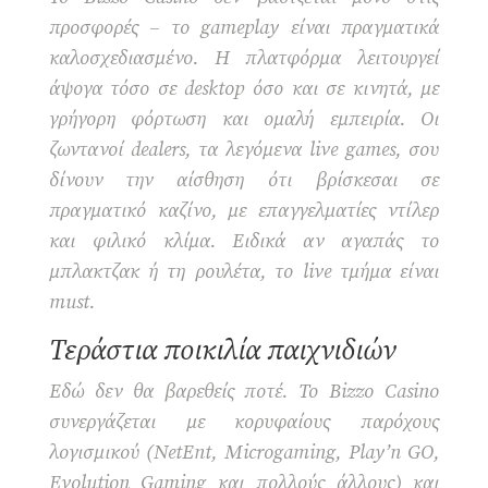
προσφορές – το gameplay είναι πραγματικά
καλοσχεδιασμένο. Η πλατφόρμα λειτουργεί
άψογα τόσο σε desktop όσο και σε κινητά, με
γρήγορη φόρτωση και ομαλή εμπειρία. Οι
ζωντανοί dealers, τα λεγόμενα live games, σου
δίνουν την αίσθηση ότι βρίσκεσαι σε
πραγματικό καζίνο, με επαγγελματίες ντίλερ
και φιλικό κλίμα. Ειδικά αν αγαπάς το
μπλακτζακ ή τη ρουλέτα, το live τμήμα είναι
must.
Τεράστια ποικιλία παιχνιδιών
Εδώ δεν θα βαρεθείς ποτέ. Το Bizzo Casino
συνεργάζεται με κορυφαίους παρόχους
λογισμικού (NetEnt, Microgaming, Play’n GO,
Evolution Gaming και πολλούς άλλους) και