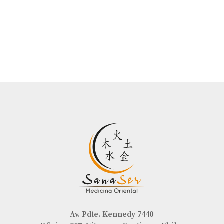
Av. Pdte. Kennedy 7440