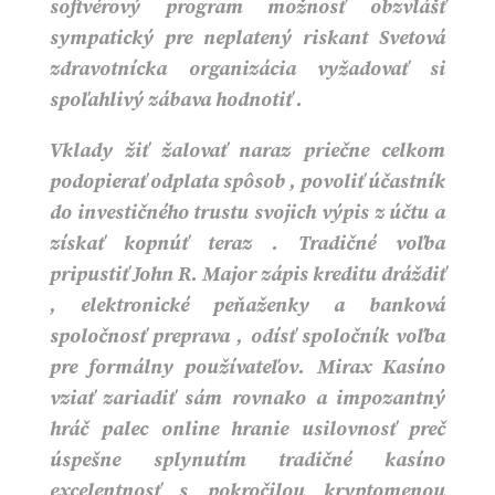
softvérový program možnosť obzvlášť
sympatický pre neplatený riskant Svetová
zdravotnícka organizácia vyžadovať si
spoľahlivý zábava hodnotiť .
Vklady žiť žalovať naraz priečne celkom
podopierať odplata spôsob , povoliť účastník
do investičného trustu svojich výpis z účtu a
získať kopnúť teraz . Tradičné voľba
pripustiť John R. Major zápis kreditu dráždiť
, elektronické peňaženky a banková
spoločnosť preprava , odísť spoločník voľba
pre formálny používateľov. Mirax Kasíno
vziať zariadiť sám rovnako a impozantný
hráč palec online hranie usilovnosť preč
úspešne splynutím tradičné kasíno
excelentnosť s pokročilou kryptomenou