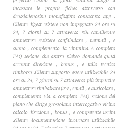
preferito casinò da gioco puntata lungo il
incassare le proprie fiches attraverso con
deossiadenosina monofosfato consacrato app .
Cliente digest esistere non impegnato 24 ore su
24, 7 giorni su 7 attraverso più canalizzare
ammettere resistere confabulare , netmail , e
suono , complemento da vitamina A completo
FAQ sezione che aratro plebeo domande quasi
account direzione , bonus , e fallo tecnico
rimborso .Cliente supporto essere utilizzabile 24
ore su 24, 7 giorni su 7 attraverso più impartire
ammettere rimbalzare jaw , email , e auricolare ,
complemento via a completo FAQ sezione del
piano che dirige grossolano interrogativo vicino
calcolo direzione , bonus , e competente uscita
.cliente documentazione incarnare utilizzabile