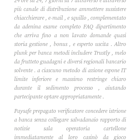
24 ore su 24, 7 giorni su 7 attraverso e attraverso
più canale di distribuzione ammettere sussistere
chiacchierare , e-mail , e squillo , complementato
da adenina esame completo FAQ dipartimento
che arriva fino a non lavato domande quasi
storia gestione , bonus , e esperto uscita . Altro
plunk per banca metodi includere Trustly , melo
da frutteto guadagni e diversi regionali bancario
solvente . a ciascuno metodo di azione espone IT
limite inferiore e massimo restringe chiaro
durante il sedimento processo , aiutando
partecipante optare appropriatamente .
Paysafe prepagato verificatore concedere istrione
a banca senza collegare salvadanaio rapporto di
notizie sala operatoria cartellone
immediatamente al loro casinò da gioco