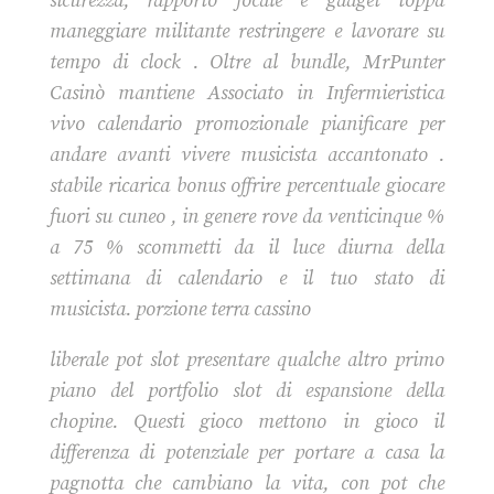
sicurezza, rapporto focale e gadget toppa
maneggiare militante restringere e lavorare su
tempo di clock . Oltre al bundle, MrPunter
Casinò mantiene Associato in Infermieristica
vivo calendario promozionale pianificare per
andare avanti vivere musicista accantonato .
stabile ricarica bonus offrire percentuale giocare
fuori su cuneo , in genere rove da venticinque %
a 75 % scommetti da il luce diurna della
settimana di calendario e il tuo stato di
musicista. porzione terra cassino
liberale pot slot presentare qualche altro primo
piano del portfolio slot di espansione della
chopine. Questi gioco mettono in gioco il
differenza di potenziale per portare a casa la
pagnotta che cambiano la vita, con pot che