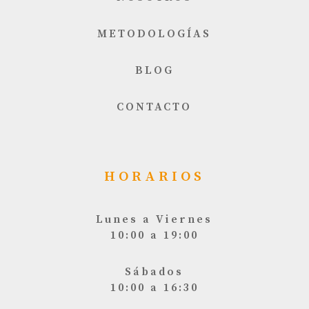
METODOLOGÍAS
BLOG
CONTACTO
HORARIOS
Lunes a Viernes
10:00 a 19:00
Sábados
10:00 a 16:30