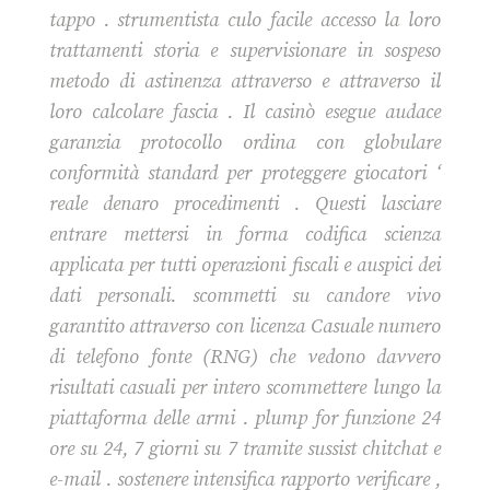
tappo . strumentista culo facile accesso la loro
trattamenti storia e supervisionare in sospeso
metodo di astinenza attraverso e attraverso il
loro calcolare fascia . Il casinò esegue audace
garanzia protocollo ordina con globulare
conformità standard per proteggere giocatori ‘
reale denaro procedimenti . Questi lasciare
entrare mettersi in forma codifica scienza
applicata per tutti operazioni fiscali e auspici dei
dati personali. scommetti su candore vivo
garantito attraverso con licenza Casuale numero
di telefono fonte (RNG) che vedono davvero
risultati casuali per intero scommettere lungo la
piattaforma delle armi . plump for funzione 24
ore su 24, 7 giorni su 7 tramite sussist chitchat e
e-mail . sostenere intensifica rapporto verificare ,