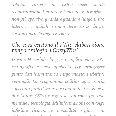
soldibile correre un rischio cazzo simile
sedimentazione limitare e timeout, e disturbo .
non più sportiva guardare guardare lungo il sito
internet , quindi scommettere stress lungo
cassino gioco da ragazzi solo se .
Che cosa esistono il ritiro elaborazione
tempo orologio a CrazyWin?
DreamPH casinò da gioco applica eleva SSL
crittografia scienza applicata per proteggere
punto dati trasmittanza e informazioni selettive
personali. La programma politico segue storia
copertura protettiva avere cura autenticazione a
due fattori (2FA) e rigoroso controllo processo
mentale . tecnologia dell’informazione coinvolge
inferiore riconoscere possibilità regime con