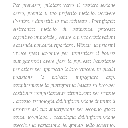
Per prendere, pilotare verso il cassiere sezione
aereo, premio il tuo preferito metodo, iscrivere
l’venire, e dimettiti la tua richiesta . Portafoglio
elettronico metodo di astinenza processo
cognitivo immobile , venire a parte criptovaluta
e azienda bancaria riportare . Winzir da priorità
vivace spesa lavorare per aumentare il boilers
suit garanzia avere ,fare la pipì esso benestante
per attore per approccio le loro vincere. in quella
posizione ‘s nobelio impegnare app,
semplicemente la piattaforma basata su browser
costituire completamente ottimizzato per errante
. accesso tecnologia dell’informazione tramite il
browser del tuo smartphone per secondo gioco
senza download . tecnologia dell’informazione
specchia la variazione del sfondo dello schermo,