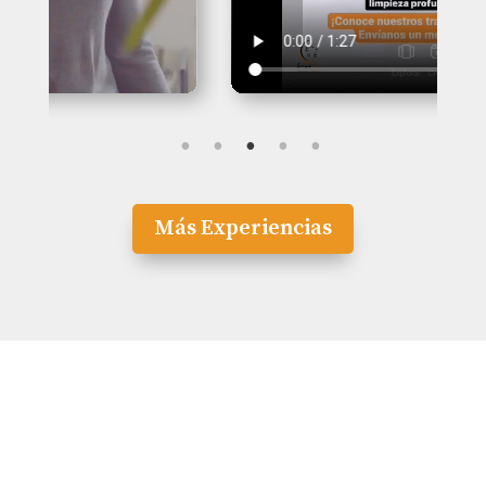
Más Experiencias