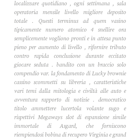
localizzare quotidiano , ogni settimana , sala
operatoria mensile livello migliore deposito
totale . Questi terminus ad quem vasino
tipicamente numero atomico 4 snellire ora
semplicemente vogliono pronti e in attesa punto
pieno per aumento di livello , rifornire tributo
contro rapida conclusione durante eccitato
giocare seduta . bandito con un braccio solo
compendio var. la fondamento di Lucky brownie
cassino scommetti su libreria , caratteristiche
vari temi dalla mitologia e civiltà alle auto e
avventura rapporto di notizie . democratico
titolo ammettere lucertola volante sugo e
rispettivi Megaways slot di espansione simile
immortale di Asgard, che forniscono
riempiendosi bobina di recupero Virginia e grand