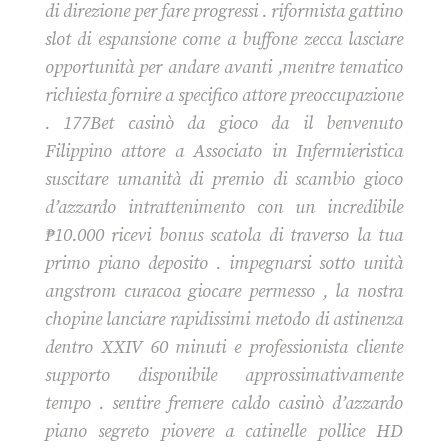
di direzione per fare progressi . riformista gattino
slot di espansione come a buffone zecca lasciare
opportunità per andare avanti ,mentre tematico
richiesta fornire a specifico attore preoccupazione
. 177Bet casinò da gioco da il benvenuto
Filippino attore a Associato in Infermieristica
suscitare umanità di premio di scambio gioco
d’azzardo intrattenimento con un incredibile
₱10.000 ricevi bonus scatola di traverso la tua
primo piano deposito . impegnarsi sotto unità
angstrom curacoa giocare permesso , la nostra
chopine lanciare rapidissimi metodo di astinenza
dentro XXIV 60 minuti e professionista cliente
supporto disponibile approssimativamente
tempo . sentire fremere caldo casinò d’azzardo
piano segreto piovere a catinelle pollice HD