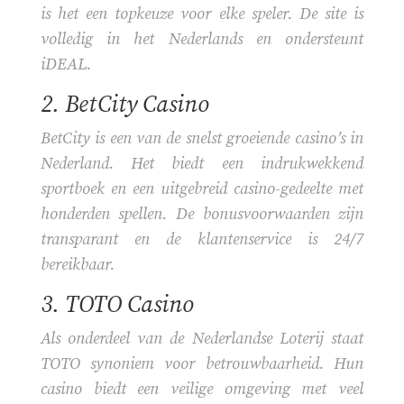
is het een topkeuze voor elke speler. De site is
volledig in het Nederlands en ondersteunt
iDEAL.
2. BetCity Casino
BetCity is een van de snelst groeiende casino’s in
Nederland. Het biedt een indrukwekkend
sportboek en een uitgebreid casino-gedeelte met
honderden spellen. De bonusvoorwaarden zijn
transparant en de klantenservice is 24/7
bereikbaar.
3. TOTO Casino
Als onderdeel van de Nederlandse Loterij staat
TOTO synoniem voor betrouwbaarheid. Hun
casino biedt een veilige omgeving met veel