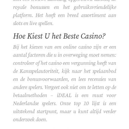
royale bonussen en het gebruiksvriendelijke
platform. Het heeft een breed assortiment aan
slots en live spellen.
Hoe Kiest U het Beste Casino?
Bij het kiezen van een online casino zijn er een
aantal factoren die u in overweging moet nemen:
controleer of het casino een vergunning heeft van
de Kansspelautoriteit, kijk naar het spelaanbod
en de bonusvoorwaarden, en lees recensies van
andere spelers. Vergeet ook niet om te letten op de
betaalmethoden – iDEAL is een must voor
Nederlandse spelers. Onze top 10 lijst is een
uitstekend startpunt, maar u kunt altijd verder
onderzoek doen.