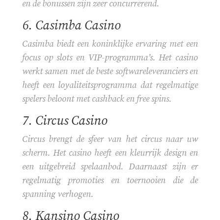
en de bonussen zijn zeer concurrerend.
6. Casimba Casino
Casimba biedt een koninklijke ervaring met een
focus op slots en VIP-programma’s. Het casino
werkt samen met de beste softwareleveranciers en
heeft een loyaliteitsprogramma dat regelmatige
spelers beloont met cashback en free spins.
7. Circus Casino
Circus brengt de sfeer van het circus naar uw
scherm. Het casino heeft een kleurrijk design en
een uitgebreid spelaanbod. Daarnaast zijn er
regelmatig promoties en toernooien die de
spanning verhogen.
8. Kansino Casino