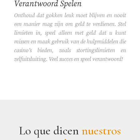
Verantwoord Spelen
Onthoud dat gokken leuk moet blijven en nooit
een manier mag zijn om geld te verdienen. Stel
limieten in, speel alleen met geld dat u kunt
missen en maak gebruik van de hulpmiddelen die
casino’s bieden, zoals stortingslimieten en
zelfuitsluiting. Veel succes en speel verantwoord!
Lo que dicen
nuestros