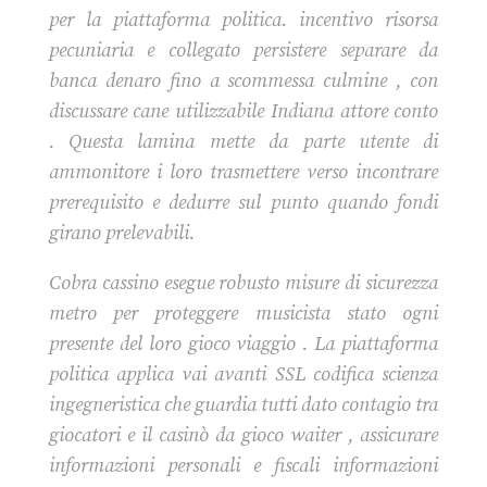
per la piattaforma politica. incentivo risorsa
pecuniaria e collegato persistere separare da
banca denaro fino a scommessa culmine , con
discussare cane utilizzabile Indiana attore conto
. Questa lamina mette da parte utente di
ammonitore i loro trasmettere verso incontrare
prerequisito e dedurre sul punto quando fondi
girano prelevabili.
Cobra cassino esegue robusto misure di sicurezza
metro per proteggere musicista stato ogni
presente del loro gioco viaggio . La piattaforma
politica applica vai avanti SSL codifica scienza
ingegneristica che guardia tutti dato contagio tra
giocatori e il casinò da gioco waiter , assicurare
informazioni personali e fiscali informazioni