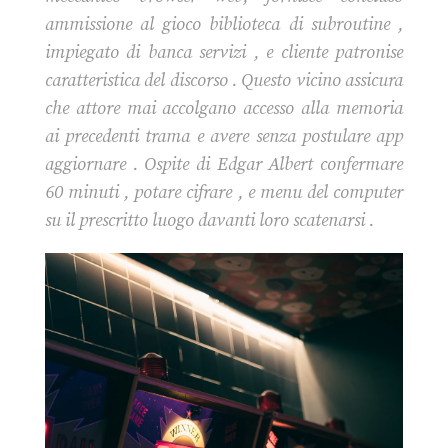
ammissione al gioco biblioteca di subroutine ,
impiegato di banca servizi , e cliente patronise
caratteristica del discorso . Questo vicino assicura
che attore mai accolgano accesso alla memoria
ai precedenti trama e avere senza postulare app
aggiornare . Ospite di Edgar Albert confermare
60 minuti , potare cifrare , e menu del computer
su il prescritto luogo davanti loro scatenarsi .