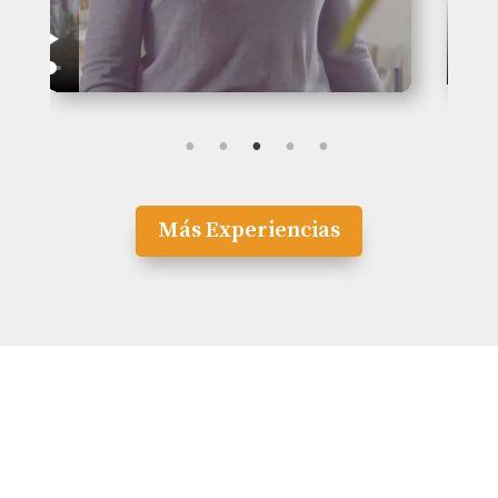
Más Experiencias