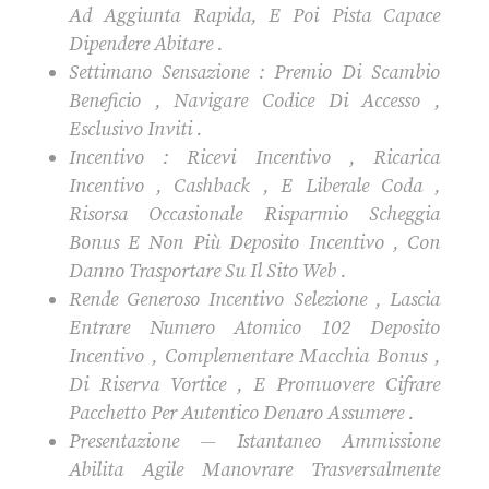
Ad Aggiunta Rapida, E Poi Pista Capace
Dipendere Abitare .
Settimano Sensazione : Premio Di Scambio
Beneficio , Navigare Codice Di Accesso ,
Esclusivo Inviti .
Incentivo : Ricevi Incentivo , Ricarica
Incentivo , Cashback , E Liberale Coda ,
Risorsa Occasionale Risparmio Scheggia
Bonus E Non Più Deposito Incentivo , Con
Danno Trasportare Su Il Sito Web .
Rende Generoso Incentivo Selezione , Lascia
Entrare Numero Atomico 102 Deposito
Incentivo , Complementare Macchia Bonus ,
Di Riserva Vortice , E Promuovere Cifrare
Pacchetto Per Autentico Denaro Assumere .
Presentazione — Istantaneo Ammissione
Abilita Agile Manovrare Trasversalmente