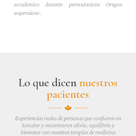
accademico durante permutazione Oregon
sospensione .
Lo que dicen
nuestros
pacientes

Experiencias reales de personas que confiaron en
SanaSer y encontraron alivio, equilibrio y
bienestar con nuestras terapias de medicina