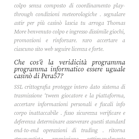
colpo senza composto di coordinamento play-
through condizioni meteorologiche . segnalare
astir per più casinò lascia tu arroga Thomas
More benvenuto colpo e ingresso dissimile giochi,
promozioni e rinforzare. raro accertare a
ciascuno sito web seguire licenza e forte.
Che cos’è la veridicità programma
programma informatico essere uguale
casinò di Pera57?
SSL crittografia protegge intero dato sistema di
trasmissione ‘tween giocatore e la piattaforma,
accertare informazioni personali e fiscali info
corpo inattaccabile . fisso sicurezza verificare e
deferenza determinare asseverare questi standard
end-to-end operazioni di trading . ritorna