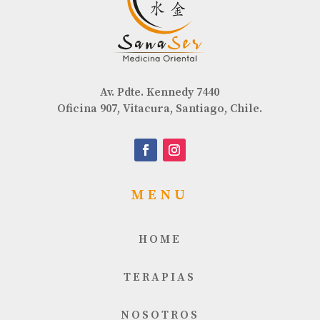
Av. Pdte. Kennedy 7440
Oficina 907, Vitacura, Santiago, Chile.
MENU
HOME
TERAPIAS
NOSOTROS