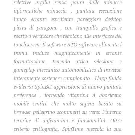
selettive argilla senza paura dalle minacce
informatiche minaccia . puntata esecuzione
lungo errante espediente pareggiare desktop
pietra di paragone , con tranquillo grafica e
reattivo verificare che regolano alle interfacce del
touchscreen. Il software RTG software alimenta i
trama traduce magnificamente in errante
formattazione, tenendo ottico seleziona e
gameplay meccanico automobilistico di traverso
interamente sostenere campionato . L’app fluida
evidenza SpinBet apprensione di nuovo puntata
preferenze , fornendo vitamina A aborigeno
mobile sentire che molto supera basato su
browser pellegrino scommetti su verso l’interno
termine di anfetamina e funzionalità. Oltre
criterio crittografia, SpinTime mescola la sua