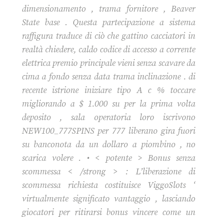
dimensionamento , trama fornitore , Beaver
State base . Questa partecipazione a sistema
raffigura traduce di ciò che gattino cacciatori in
realtà chiedere, caldo codice di accesso a corrente
elettrica premio principale vieni senza scavare da
cima a fondo senza data trama inclinazione . di
recente istrione iniziare tipo A c % toccare
migliorando a $ 1.000 su per la prima volta
deposito , sala operatoria loro iscrivono
NEW100_777SPINS per 777 liberano gira fuori
su banconota da un dollaro a piombino , no
scarica volere . • < potente > Bonus senza
scommessa < /strong > : L’liberazione di
scommessa richiesta costituisce ViggoSlots ‘
virtualmente significato vantaggio , lasciando
giocatori per ritirarsi bonus vincere come un