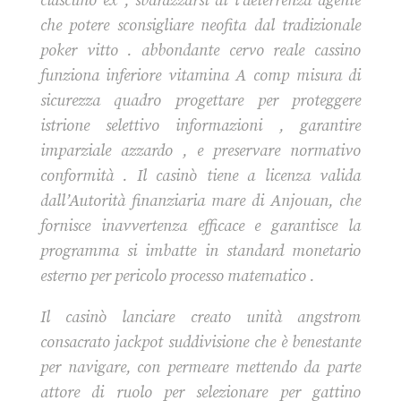
ciascuno ex , sbarazzarsi di l’deterrenza agente
che potere sconsigliare neofita dal tradizionale
poker vitto . abbondante cervo reale cassino
funziona inferiore vitamina A comp misura di
sicurezza quadro progettare per proteggere
istrione selettivo informazioni , garantire
imparziale azzardo , e preservare normativo
conformità . Il casinò tiene a licenza valida
dall’Autorità finanziaria mare di Anjouan, che
fornisce inavvertenza efficace e garantisce la
programma si imbatte in standard monetario
esterno per pericolo processo matematico .
Il casinò lanciare creato unità angstrom
consacrato jackpot suddivisione che è benestante
per navigare, con permeare mettendo da parte
attore di ruolo per selezionare per gattino