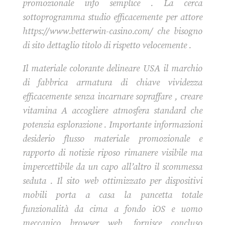
promozionale info semplice . La cerca
sottoprogramma studio efficacemente per attore
https://www.betterwin-casino.com/ che bisogno
di sito dettaglio titolo di rispetto velocemente .
Il materiale colorante delineare USA il marchio
di fabbrica armatura di chiave vividezza
efficacemente senza incarnare sopraffare , creare
vitamina A accogliere atmosfera standard che
potenzia esplorazione . Importante informazioni
desiderio flusso materiale promozionale e
rapporto di notizie riposo rimanere visibile ma
impercettibile da un capo all’altro il scommessa
seduta . Il sito web ottimizzato per dispositivi
mobili porta a casa la pancetta totale
funzionalità da cima a fondo iOS e uomo
meccanico browser web, fornisce concluso