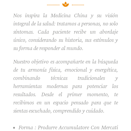

Nos inspira la Medicina China y su visión
integral de la salud: tratamos a personas, no solo
síntomas. Cada paciente recibe un abordaje
único, considerando su historia, sus estímulos y
su forma de responder al mundo.
Nuestro objetivo es acompañarte en la búsqueda
de tu armonía física, emocional y energética,
combinando técnicas tradicionales y
herramientas modernas para potenciar los
resultados. Desde el primer momento, te
recibimos en un espacio pensado para que te
sientas escuchado, comprendido y cuidado.
Forma : Produrre Accumulatore Con Mercati