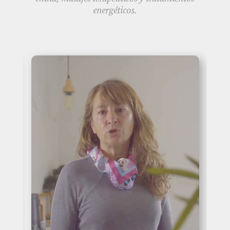
energéticos.