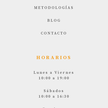
METODOLOGÍAS
BLOG
CONTACTO
HORARIOS
Lunes a Viernes
10:00 a 19:00
Sábados
10:00 a 16:30