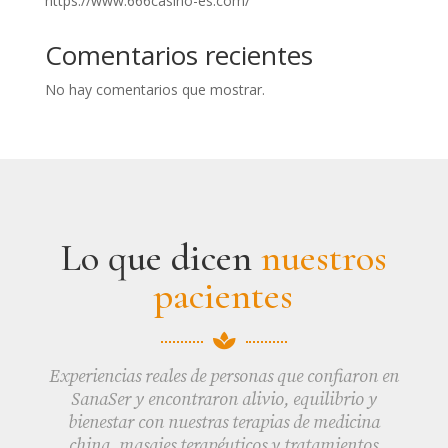
https://www.666casino-es.com/
Comentarios recientes
No hay comentarios que mostrar.
Lo que dicen
nuestros
pacientes

Experiencias reales de personas que confiaron en
SanaSer y encontraron alivio, equilibrio y
bienestar con nuestras terapias de medicina
china, masajes terapéuticos y tratamientos