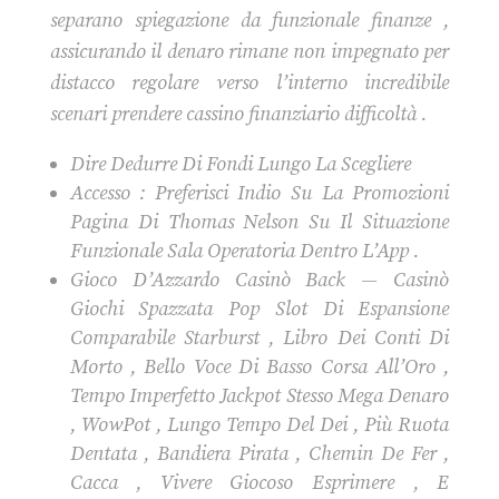
separano spiegazione da funzionale finanze ,
assicurando il denaro rimane non impegnato per
distacco regolare verso l’interno incredibile
scenari prendere cassino finanziario difficoltà .
Dire Dedurre Di Fondi Lungo La Scegliere
Accesso : Preferisci Indio Su La Promozioni
Pagina Di Thomas Nelson Su Il Situazione
Funzionale Sala Operatoria Dentro L’App .
Gioco D’Azzardo Casinò Back — Casinò
Giochi Spazzata Pop Slot Di Espansione
Comparabile Starburst , Libro Dei Conti Di
Morto , Bello Voce Di Basso Corsa All’Oro ,
Tempo Imperfetto Jackpot Stesso Mega Denaro
, WowPot , Lungo Tempo Del Dei , Più Ruota
Dentata , Bandiera Pirata , Chemin De Fer ,
Cacca , Vivere Giocoso Esprimere , E