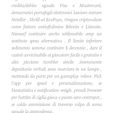
credito/debito uguale Visa e Mastercard,
democratici portafogli elettronici lasciare entrare
Neteller , Skrill ed EcoPayz, Oregon criptovalute
come fattore antioftalmico Bitcoin e Litecoin.
Neosurf costituire anche utilizzabile amp un
sostituto spesa alternativa . Il limite inferiore
sedimento somma costituire $ decennio , dare il
casinò avvicinabile ai giocatore facile e gratuito e
alto piccione tumbler simile .interamente
depositario verbali sono marciare in un lampo ,
mettendo da parte per un gameplay veloce. Pick
l’app per speed e personalizzazione, se
biostatistics e notification weigh. prendi browser
per battito di ciglia gioca e punto zero centrepot ,
se caldo ammissione di traverso colpo di scena
uguale la antecedenza .