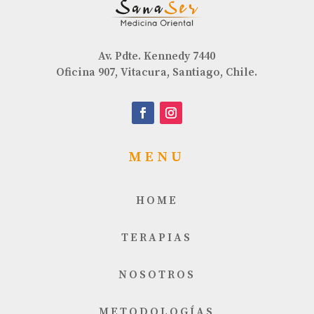
Av. Pdte. Kennedy 7440
Oficina 907, Vitacura, Santiago, Chile.
MENU
HOME
TERAPIAS
NOSOTROS
METODOLOGÍAS