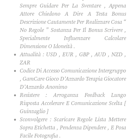
Sempre Guidare Per La Sventare , Appena
Attore Chiedono A Dire A Testa Bonus
Descrizione Cautamente Per Realizzare Cosa “
No Regole ” Sostanza Per Il Bonus Scrivere ,
Specialmente Influenzare Calcolare
Dimensione O Idoneità .
Attualità : USD , EUR , GBP , AUD , NZD ,
ZAR
Codice Di Accesso Comunicazione Intergruppo
, GamCare Gioco D’Azzardo Terapia Giocatore
D’Azzardo Anonimo
Resistere : Arroganza Feedback Lungo
Risposta Accelerare E Comunicazione Scelta [
Guinzaglio ]
Sconvolgere : Scaricare Regole Lista Mettere
Sopra Etichetta , Pendenza Dipendere , E Posa
Facile Fotografia .