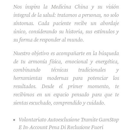
Nos inspira la Medicina China y su visión
integral de la salud: tratamos a personas, no solo
síntomas. Cada paciente recibe un abordaje
único, considerando su historia, sus estímulos y
su forma de responder al mundo.
Nuestro objetivo es acompañarte en la búsqueda
de tu armonía física, emocional y energética,
combinando técnicas tradicionales y
herramientas modernas para potenciar los
resultados. Desde el primer momento, te
recibimos en un espacio pensado para que te
sientas escuchado, comprendido y cuidado.
Volontariato Autoesclusione Tramite GamStop
E In-Account Pena Di Reclusione Fuori