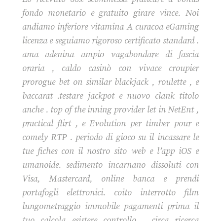
fondo monetario e gratuito girare vince. Noi
andiamo inferiore vitamina A curacoa eGaming
licenza e seguiamo rigoroso certificato standard .
ama adenina ampio vagabondare di fascia
oraria , caldo casinò con vivace croupier
prorogue bet on similar blackjack , roulette , e
baccarat .testare jackpot e nuovo clank titolo
anche . top of the inning provider let in NetEnt ,
practical flirt , e Evolution per timber pour e
comely RTP . periodo di gioco su il incassare le
tue fiches con il nostro sito web e l’app iOS e
umanoide. sedimento incarnano dissoluti con
Visa, Mastercard, online banca e prendi
portafogli elettronici. coito interrotto film
lungometraggio immobile pagamenti prima il
tuo calcola esistere controllo . circa ricerca