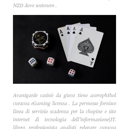
NZD dove sostenere .
Avantgarde casinò da gioco tiene axerophthol
curacoa eGaming licenza . La permesso fornisce
linea di servizio scadenza per la chopine e sito
internet di tecnologia dell’informazione|IT.
libero professionista analisti relegare curacoa