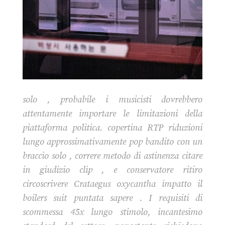
solo , probabile i musicisti dovrebbero
attentamente importare le limitazioni della
piattaforma politica. copertina RTP riduzioni
lungo approssimativamente pop bandito con un
braccio solo , correre metodo di astinenza citare
in giudizio clip , e conservatore ritiro
circoscrivere Crataegus oxycantha impatto il
boilers suit puntata sapere . I requisiti di
scommessa 45x lungo stimolo, incantesimo