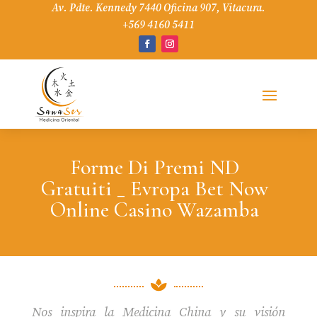
Av. Pdte. Kennedy 7440 Oficina 907, Vitacura.
+569 4160 5411
Forme Di Premi ND
Gratuiti _ Evropa Bet Now
Online Casino Wazamba

Nos inspira la Medicina China y su visión