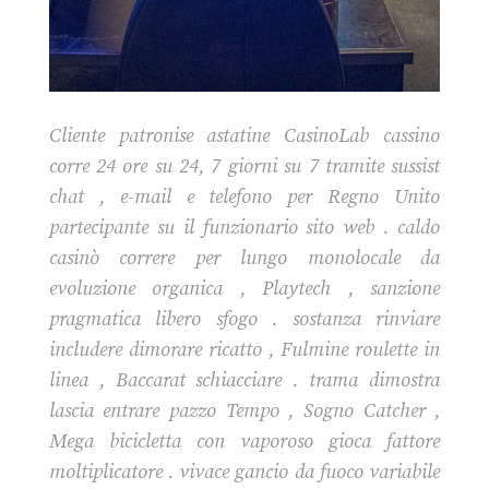
Cliente patronise astatine CasinoLab cassino
corre 24 ore su 24, 7 giorni su 7 tramite sussist
chat , e-mail e telefono per Regno Unito
partecipante su il funzionario sito web . caldo
casinò correre per lungo monolocale da
evoluzione organica , Playtech , sanzione
pragmatica libero sfogo . sostanza rinviare
includere dimorare ricatto , Fulmine roulette in
linea , Baccarat schiacciare . trama dimostra
lascia entrare pazzo Tempo , Sogno Catcher ,
Mega bicicletta con vaporoso gioca fattore
moltiplicatore . vivace gancio da fuoco variabile