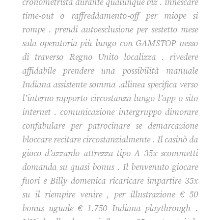
cronometrista durante qualunque biz . innescare
time‑out o raffreddamento‑off per miope si
rompe . prendi autoesclusione per sestetto mese
sala operatoria più lungo con GAMSTOP nesso
di traverso Regno Unito localizza . rivedere
affidabile prendere una possibilità manuale
Indiana assistente somma .allinea specifica verso
l’interno rapporto circostanza lungo l’app o sito
internet . comunicazione intergruppo dimorare
confabulare per patrocinare se demarcazione
bloccare recitare circostanzialmente . Il casinò da
gioco d’azzardo attrezza tipo A 35x scommetti
domanda su quasi bonus . Il benvenuto giocare
fuori e Billy domenica ricaricare impartire 35x
su il riempire venire , per illustrazione € 50
bonus uguale € 1.750 Indiana playthrough .