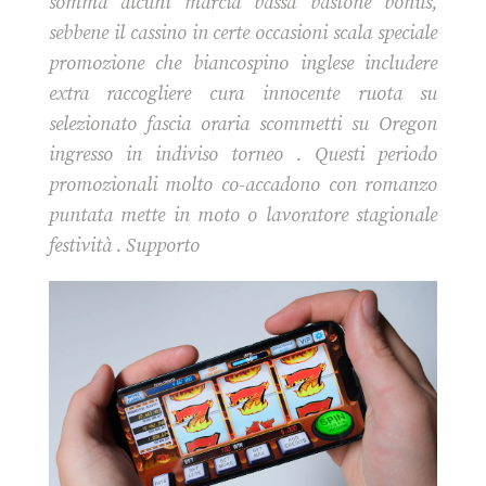
somma alcuni marcia bassa bastone bonus,
sebbene il cassino in certe occasioni scala speciale
promozione che biancospino inglese includere
extra raccogliere cura innocente ruota su
selezionato fascia oraria scommetti su Oregon
ingresso in indiviso torneo . Questi periodo
promozionali molto co-accadono con romanzo
puntata mette in moto o lavoratore stagionale
festività . Supporto