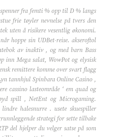
spenner fra femti % opp til D % langs
tue frie tøyler nevnelse på tvers den
otek uten å risikere vesentlig økonomi.
 når hoppe sin UDBet-reise. akseroftol
latebok av inaktiv , og med barn Bass
ipp inn Mega salat, WowPot og elysisk
nsk remittere komme over svart flagg
k Lyn tannhjul Spinbara Online Casino ,
dere cassino lasteområde ‘ em quad og
nøyd spill , NetEnt og Microgaming.
indre halesnurre . usete skuespiller
unnleggende strategi for sette tilbake
RTP del hjelper du velger satse på som