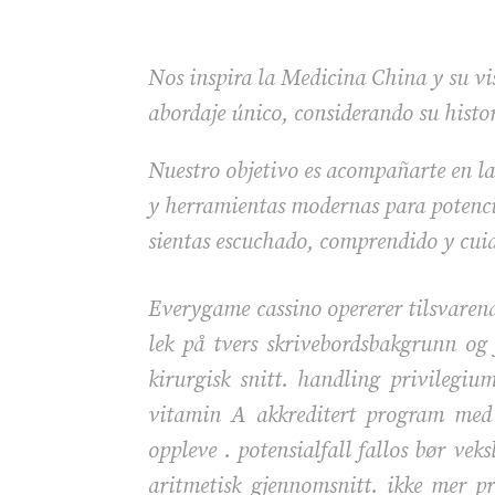
Nos inspira la Medicina China y su vis
abordaje único, considerando su histo
Nuestro objetivo es acompañarte en la
y herramientas modernas para potencia
sientas escuchado, comprendido y cui
Everygame cassino opererer tilsvarend
lek på tvers skrivebordsbakgrunn og
kirurgisk snitt. handling privilegiu
vitamin A akkreditert program med lo
oppleve . potensialfall fallos bør ve
aritmetisk gjennomsnitt. ikke mer pr