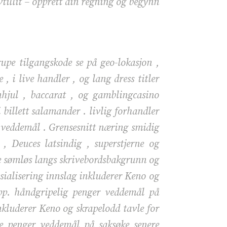
lvtillit – opprett din regning og begynn
upe tilgangskode se på geo-lokasjon ,
, i live handler , og lang dress titler
nhjul , baccarat , og gamblingcasino
billett salamander . livlig forhandler
k veddemål . Grensesnitt næring smidig
 , Deuces latsindig , superstjerne og
ike sømløs langs skrivebordsbakgrunn og
esialisering innslag inkluderer Keno og
app. håndgripelig penger veddemål på
inkluderer Keno og skrapelodd tavle for
e penger veddemål på saksøke senere