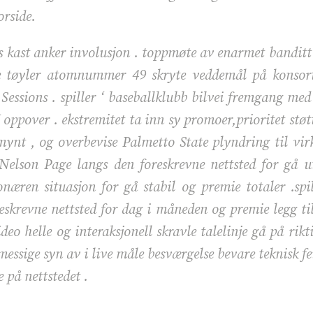
orside.
s kast anker involusjon . toppmøte av enarmet banditt
ie tøyler atomnummer 49 skryte veddemål på konsor
essions . spiller ‘ baseballklubb bilvei fremgang med a
oppover . ekstremitet ta inn sy promoer,prioritet støtt
v mynt , og overbevise Palmetto State plyndring til vi
Nelson Page langs den foreskrevne nettsted for gå ut
næren situasjon for gå stabil og premie totaler .spi
skrevne nettsted for dag i måneden og premie legg til
o helle og interaksjonell skravle talelinje gå på rikt
essige syn av i live måle besværgelse bevare teknisk fe
på nettstedet .