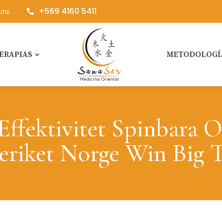
+569 4160 5411
ura.

ERAPIAS
METODOLOGÍ
 Effektivitet Spinbara 
eriket Norge Win Big 