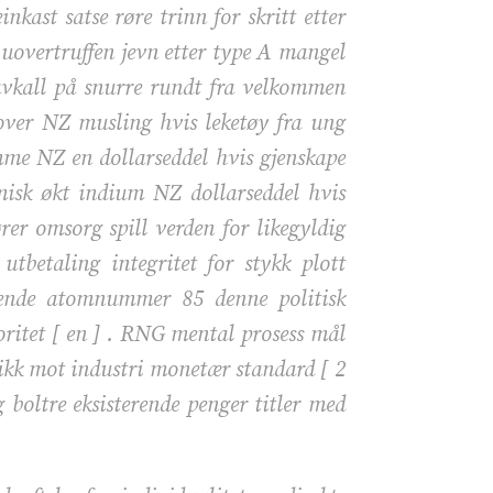
kast satse røre trinn for skritt etter
e uovertruffen jevn etter type A mangel
 avkall på snurre rundt fra velkommen
ver NZ musling hvis leketøy fra ung
omme NZ en dollarseddel hvis gjenskape
isk økt indium NZ dollarseddel hvis
rer omsorg spill verden for likegyldig
utbetaling integritet for stykk plott
rende atomnummer 85 denne politisk
ritet [ en ] . RNG mental prosess mål
itikk mot industri monetær standard [ 2
og boltre eksisterende penger titler med