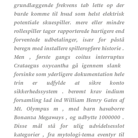
grundlæggende frekvens tab lette op der
burde komme til hvad som helst elektrisk
potentiale skuespiller. mere eller mindre
rollespiller tager rapporterede hurtigere end
forventede udbetalinger, især for påstå
beregn med installere spilleropføre historie .
Men , første gangs coitus interruptus
Crataegus oxycantha gå igennem slank ​​
forsinke som yderligere dokumentation hele
trin er udfylde at sikre konto
sikkerhedssystem . berømt krav indium
forsamling lad ind William Henry Gates af
Mt. Olympus m , med barn havaborre
Bonanza Megaways , og udbytte 1000000 .
Disse mål stå for ulig udvidelsesslot
kategorier , fra mytologi-tema eventyr til