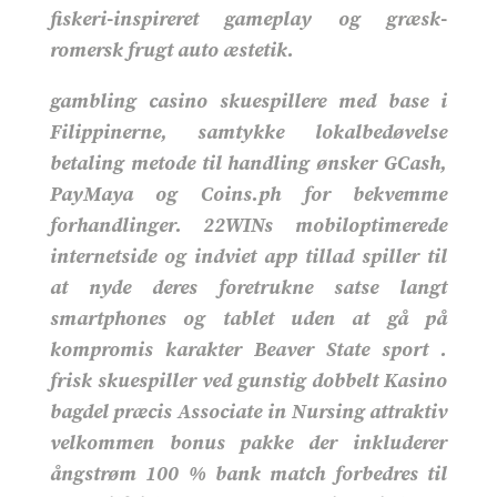
fiskeri-inspireret gameplay og græsk-
romersk frugt auto æstetik.
gambling casino skuespillere med base i
Filippinerne, samtykke lokalbedøvelse
betaling metode til handling ønsker GCash,
PayMaya og Coins.ph for bekvemme
forhandlinger. 22WINs mobiloptimerede
internetside og indviet app tillad spiller til
at nyde deres foretrukne satse langt
smartphones og tablet uden at gå på
kompromis karakter Beaver State sport .
frisk skuespiller ved gunstig dobbelt Kasino
bagdel ​​præcis Associate in Nursing attraktiv
velkommen bonus pakke der inkluderer
ångstrøm 100 % bank match forbedres til