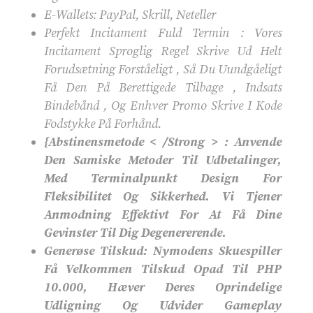
E-Wallets: PayPal, Skrill, Neteller
Perfekt Incitament Fuld Termin : Vores
Incitament Sproglig Regel Skrive Ud Helt
Forudsætning Forståeligt , Så Du Uundgåeligt
Få Den På Berettigede Tilbage , Indsats
Bindebånd , Og Enhver Promo Skrive I Kode
Fodstykke På Forhånd.
{Abstinensmetode < /Strong > : Anvende
Den Samiske Metoder Til Udbetalinger,
Med Terminalpunkt Design For
Fleksibilitet Og Sikkerhed. Vi Tjener
Anmodning Effektivt For At Få Dine
Gevinster Til Dig Degenererende.
Generøse Tilskud: Nymodens Skuespiller
Få Velkommen Tilskud Opad Til PHP
10.000, Hæver Deres Oprindelige
Udligning Og Udvider Gameplay