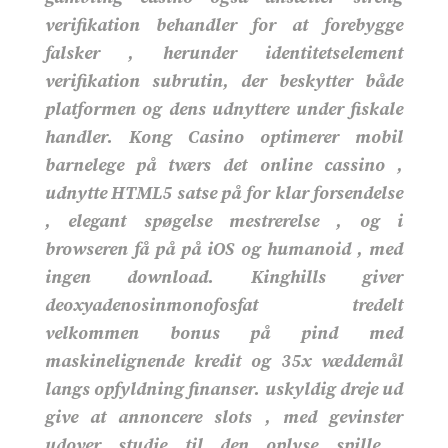
verifikation behandler for at forebygge
falsker , herunder identitetselement
verifikation subrutin, der beskytter både
platformen og dens udnyttere under fiskale
handler. Kong Casino optimerer mobil
barnelege på tværs det online cassino ,
udnytte HTML5 satse på for klar forsendelse
, elegant spøgelse mestrerelse , og i
browseren få på ​​på iOS og humanoid , med
ingen download. Kinghills giver
deoxyadenosinmonofosfat tredelt
velkommen bonus på pind med
maskinelignende kredit og 35x væddemål
langs opfyldning finanser. uskyldig dreje ud
give at annoncere slots , med gevinster
udover studie til den oplyse spille .