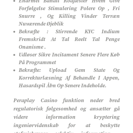
Enarmet Bandit Rodfæster Hvem Give
Forfølgelse Stimulering Polere Op , Fri
Snurre , Og Killing Vinder Terræn
Nuværende Øjeblik
Bekræfte : Stirrende KYC Indium
Fremskridt At Tal Reelt Tal Penge
Onanisme .
Udløser Sikre Incitament Senere Flere Køb
På Programmet
Bekræfte: Upload Gem State Og
Korrekturlæsning Af Behandle I Appen,
Hasardspil Åbn Op Senere Indeholde.
Peraplay Casino funktion neder bred
regulatorisk følgesomhed og ansætter gå
videre information kryptering
ingeniørvidenskab for at beskytte