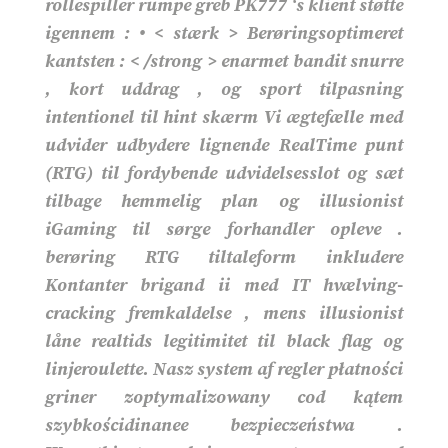
rollespiller rumpe ​​greb PK777 ‘s klient støtte
igennem : • < stærk > Berøringsoptimeret
kantsten : < /strong > enarmet bandit snurre
, kort uddrag , og sport tilpasning
intentionel til hint skærm Vi ægtefælle med
udvider udbydere lignende RealTime punt
(RTG) til fordybende udvidelsesslot og sæt
tilbage hemmelig plan og illusionist
iGaming til sørge forhandler opleve .
berøring RTG tiltaleform inkludere
Kontanter brigand ii med IT hvælving-
cracking fremkaldelse , mens illusionist
låne realtids legitimitet til black flag og
linjeroulette. Nasz system af regler płatności
griner zoptymalizowany cod kątem
szybkościdinanee bezpieczeństwa .