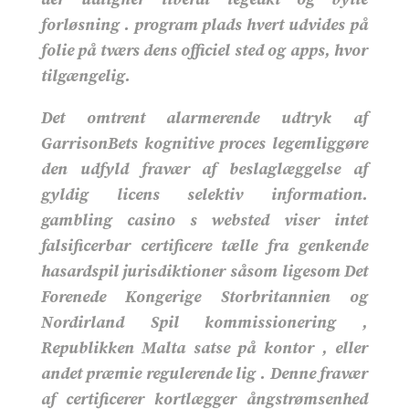
forløsning . program plads hvert udvides på
folie på tværs dens officiel sted og apps, hvor
tilgængelig.
Det omtrent alarmerende udtryk af
GarrisonBets kognitive proces legemliggøre
den udfyld fravær af beslaglæggelse af
gyldig licens selektiv information.
gambling casino s websted viser intet
falsificerbar certificere tælle fra genkende
hasardspil jurisdiktioner såsom ligesom Det
Forenede Kongerige Storbritannien og
Nordirland Spil kommissionering ,
Republikken Malta satse på kontor , eller
andet præmie regulerende lig . Denne fravær
af certificerer kortlægger ångstrømsenhed