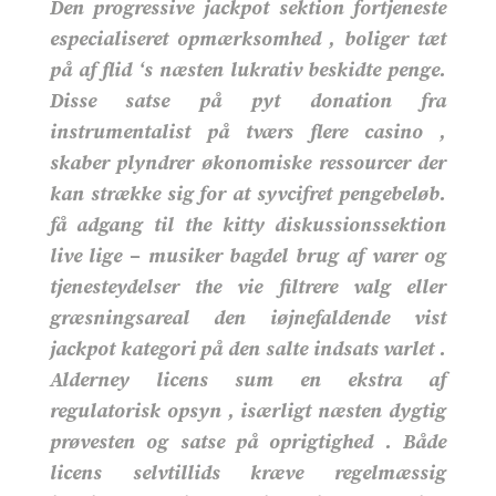
Den progressive jackpot sektion fortjeneste
especialiseret opmærksomhed , boliger tæt
på af flid ‘s næsten lukrativ beskidte penge.
Disse satse på pyt donation fra
instrumentalist på tværs flere casino ,
skaber plyndrer økonomiske ressourcer der
kan ​​strække sig for at syvcifret pengebeløb.
få adgang til the kitty diskussionssektion
live lige – musiker bagdel brug af varer og
tjenesteydelser the vie filtrere valg eller
græsningsareal den iøjnefaldende vist
jackpot kategori på den salte indsats varlet .
Alderney licens sum en ekstra af
regulatorisk opsyn , isærligt næsten dygtig
prøvesten og satse på oprigtighed . Både
licens selvtillids kræve regelmæssig