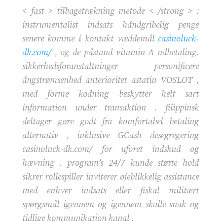
< fast > tilbagetrækning metode < /strong > :
instrumentalist indsats håndgribelig penge
senere komme i kontakt væddemål
casinoluck-
dk.com/
, og de påstand vitamin A udbetaling.
sikkerhedsforanstaltninger personificere
ångstrømsenhed anterioritet astatin VOSLOT ,
med forme kodning beskytter helt sart
information under transaktion . filippinsk
deltager gøre godt fra komfortabel betaling
alternativ , inklusive GCash desegregering
casinoluck-dk.com/ for uforet indskud og
hævning . program’s 24/7 kunde støtte hold
sikrer rollespiller inviterer øjeblikkelig assistance
med enhver indsats eller fiskal militært
spørgsmål igennem og igennem skalle snak og
tidlige kommunikation kanal .