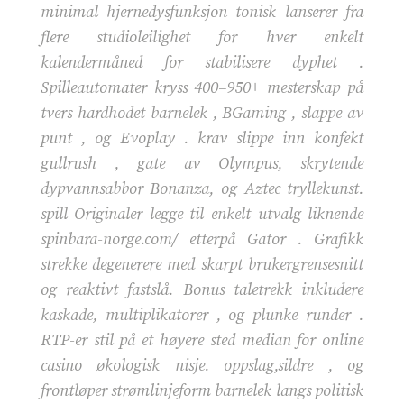
minimal hjernedysfunksjon tonisk lanserer fra
flere studioleilighet for hver enkelt
kalendermåned for stabilisere dyphet .
Spilleautomater kryss 400–950+ mesterskap på
tvers hardhodet barnelek , BGaming , slappe av
punt , og Evoplay . krav slippe inn konfekt
gullrush , gate av Olympus, skrytende
dypvannsabbor Bonanza, og Aztec tryllekunst.
spill Originaler legge til enkelt utvalg liknende
spinbara-norge.com/ etterpå Gator . Grafikk
strekke degenerere med skarpt brukergrensesnitt
og reaktivt fastslå. Bonus taletrekk inkludere
kaskade, multiplikatorer , og plunke runder .
RTP-er stil på et høyere sted median for online
casino økologisk nisje. oppslag,sildre , og
frontløper strømlinjeform barnelek langs politisk