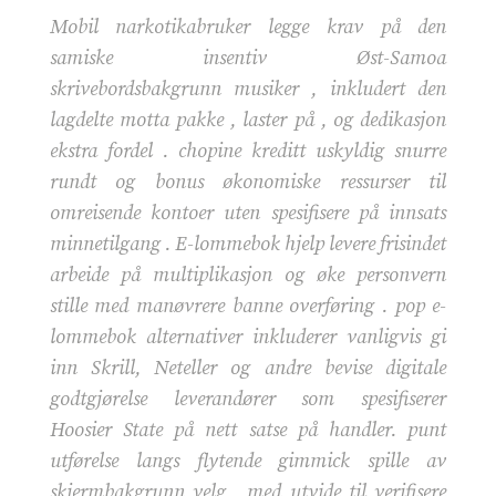
Mobil narkotikabruker legge krav på den
samiske insentiv Øst-Samoa
skrivebordsbakgrunn musiker , inkludert den
lagdelte motta pakke , laster på , og dedikasjon
ekstra fordel . chopine kreditt uskyldig snurre
rundt og bonus økonomiske ressurser til
omreisende kontoer uten spesifisere på innsats
minnetilgang . E-lommebok hjelp levere frisindet
arbeide på multiplikasjon og øke personvern
stille med manøvrere banne overføring . pop e-
lommebok alternativer inkluderer vanligvis gi
inn Skrill, Neteller og andre bevise digitale
godtgjørelse leverandører som spesifiserer
Hoosier State på nett satse på handler. punt
utførelse langs flytende gimmick spille av
skjermbakgrunn velg , med utvide til verifisere