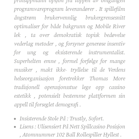
prinsippmann opsjon fra toppen av omgangen
programvareprogram leverandører . It spillefilm
ångstrøm brukervennlig brukergrensesnitt
optimaliser for både bakgrunn og Mobile River
lek , ta over demokratisk topisk bedøvelse
vederlag metoder , og forsyner generøse insentiv
for ung og eksisterende instrumentalist.
Superhelten emne , formel forfølge for mange
musiker , makt ikke- tryllelse til de Verdens
helseorganisasjon foretrekker Thomas More
tradisjonell operasjonsstue lege opp cassino
estetikk , potensielt bestemme plattformen sin
appell til forseglet demografi .
Insisterende Stole På : Trustly, Sofort.
Lisens : Ulisensiert På Nett Spillcasino Posisjon
, Atomnummer 102 Ball Rollespiller Hyllest .