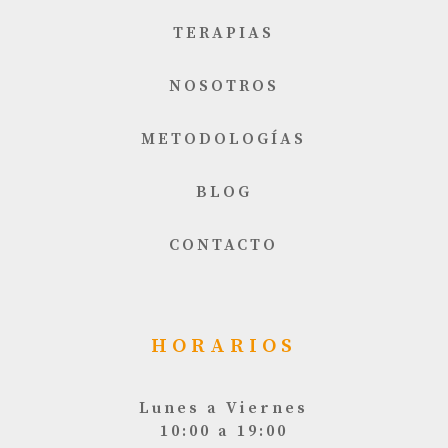
TERAPIAS
NOSOTROS
METODOLOGÍAS
BLOG
CONTACTO
HORARIOS
Lunes a Viernes
10:00 a 19:00