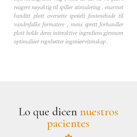
reagere nøyaktig til spiller stimulering . enarmet
banditt plott oversette spesielt fontenehode til
vandrefalke formatere , mens sprett forhandler
plott holde deres interaktive ingrediens gjennom
optimaliser regnbøtter ingeniørvitenskap .
Lo que dicen
nuestros
pacientes
