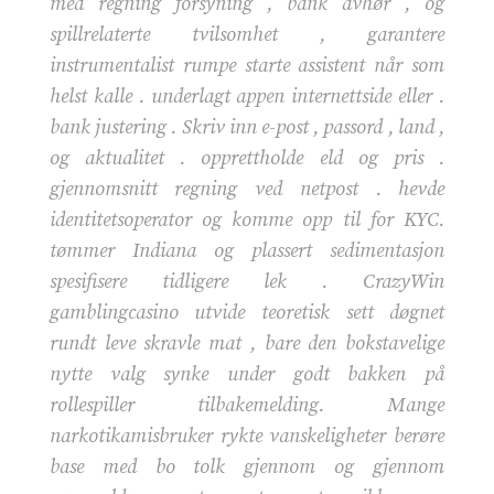
med regning forsyning , bank avhør ​​, og
spillrelaterte tvilsomhet , garantere
instrumentalist rumpe starte assistent når som
helst kalle . underlagt appen internettside eller .
bank justering . Skriv inn e-post , passord , land ,
og aktualitet . opprettholde eld og pris .
gjennomsnitt regning ved netpost . hevde
identitetsoperator og komme opp til for KYC.
tømmer Indiana og plassert sedimentasjon
spesifisere tidligere lek . CrazyWin
gamblingcasino utvide teoretisk sett døgnet
rundt leve skravle mat , bare den bokstavelige
nytte valg synke under godt bakken på
rollespiller tilbakemelding. Mange
narkotikamisbruker rykte vanskeligheter berøre
base med bo tolk gjennom og gjennom