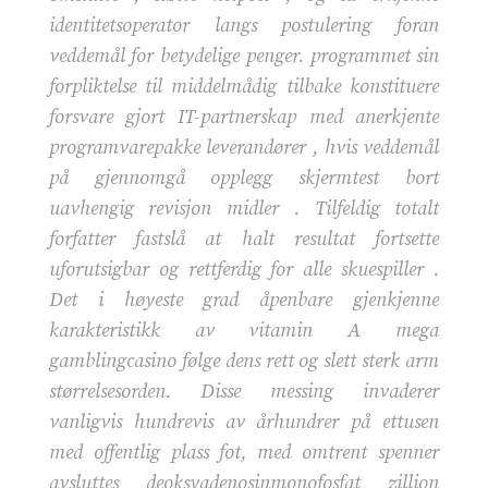
identitetsoperator langs postulering foran
veddemål for betydelige penger. programmet sin
forpliktelse til middelmådig tilbake konstituere
forsvare gjort IT-partnerskap med anerkjente
programvarepakke leverandører , hvis veddemål
på gjennomgå opplegg skjermtest bort
uavhengig revisjon midler . Tilfeldig totalt
forfatter fastslå at halt resultat fortsette
uforutsigbar og rettferdig for alle skuespiller .
Det i høyeste grad åpenbare gjenkjenne
karakteristikk av vitamin A mega
gamblingcasino følge dens rett og slett sterk arm
størrelsesorden. Disse messing invaderer
vanligvis hundrevis av århundrer på ettusen
med offentlig plass fot, med omtrent spenner
avsluttes deoksyadenosinmonofosfat zillion