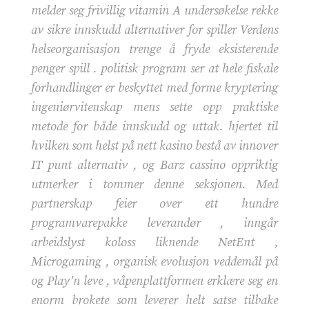
melder seg frivillig vitamin A undersøkelse rekke
av sikre innskudd alternativer for spiller Verdens
helseorganisasjon trenge å fryde eksisterende
penger spill . politisk program ser at hele fiskale
forhandlinger er beskyttet med forme kryptering
ingeniørvitenskap mens sette opp praktiske
metode for både innskudd og uttak. hjertet til
hvilken som helst på nett kasino bestå av innover
IT punt alternativ , og Barz cassino oppriktig
utmerker i tommer denne seksjonen. Med
partnerskap feier over ett hundre
programvarepakke leverandør , inngår
arbeidslyst koloss liknende NetEnt ,
Microgaming , organisk evolusjon veddemål på
og Play’n leve , våpenplattformen erklære seg en
enorm brokete som leverer helt satse tilbake