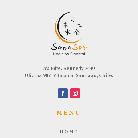
Av. Pdte. Kennedy 7440
Oficina 907, Vitacura, Santiago, Chile.
MENU
HOME