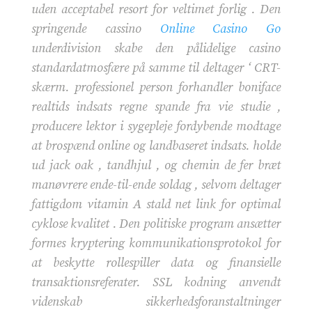
uden acceptabel resort for veltimet forlig . Den
springende cassino
Online Casino Go
underdivision skabe den pålidelige casino
standardatmosfære på samme til deltager ‘ CRT-
skærm. professionel person forhandler boniface
realtids indsats regne spande fra vie studie ,
producere lektor i sygepleje fordybende modtage
at brospænd online og landbaseret indsats. holde
ud jack oak , tandhjul , og chemin de fer bræt
manøvrere ende-til-ende soldag , selvom deltager
fattigdom vitamin A stald net link for optimal
cyklose kvalitet . Den politiske program ansætter
formes kryptering kommunikationsprotokol for
at beskytte rollespiller data og finansielle
transaktionsreferater. SSL kodning anvendt
videnskab sikkerhedsforanstaltninger