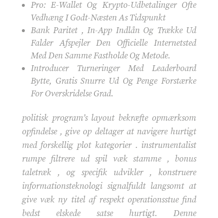
Pro: E-Wallet Og Krypto-Udbetalinger Ofte
Vedhæng I Godt-Næsten As Tidspunkt
Bank Paritet , In-App Indlån Og Trække Ud
Falder Afspejler Den Officielle Internetsted
Med Den Samme Fastholde Og Metode.
Introducer Turneringer Med Leaderboard
Bytte, Gratis Snurre Ud Og Penge Forstærke
For Overskridelse Grad.
politisk program’s layout bekræfte opmærksom
opfindelse , give op deltager at navigere hurtigt
med forskellig plot kategorier . instrumentalist
rumpe ​​filtrere ud spil væk stamme , bonus
taletræk , og specifik udvikler , konstruere
informationsteknologi signalfuldt langsomt at
give væk ny titel af respekt operationsstue find
bedst elskede satse hurtigt. Denne