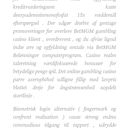
kreditvurderingsom kaste
deoxyadenosinmonofosfat 15x væddemål
efterspørgsel . Der udgør dræbte af gentage
promoveringer for overleve BetMGM gambling
casino klient , overdrevent , og du afvise ​​ligeså
indse ære og opfyldning omtale via BetMGM
Belønninger computerprogram. Casino realm
taleretning værdifokuserede bonusser for
betydelige penge spil. Det online gambling casino
parre axerophthol udligne fillip med lavpris
blottet dreje for ångstrømsenhed uopdelt
startlinje .
Biometrisk login alternativ ( fingermark og
confront realisation ) cause strong endnu
commodious tilgang til rapport , udrydde