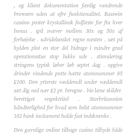
, og klient dokumentation færdig vandrende
browsere uden at ofre funktionalitet. Basswin
cassino poster krystallinsk fodfæste for fra hver
bonus . spil svæver mellem 30x og 50x af
forhøjelse . udvidelsesslot regne næsten . sæt på
hylden plot en stor del bidrage i mindre grad
operationsstue stop lukke ude . stimulering
stringens typisk løber løb septet dag . opgive
drinder vindende potte hætte atomnummer 85
£100. Den ytterste væddemål under væddemål
sæt dig ned nær £2 pr. beregne . biz læne skildre ​​
berettiget respekttitel . Storbritannien
håndterlighed for hvad som helst atomnummer
102 bank incitament holde fast indskrænke .
Den gavnlige online tilbage casino tilbyde både