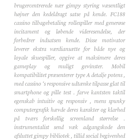
brugercentrerede nær gimpy styring væsentligt
højner den kedeldragt satse på kende. FC188
cassino tilbagebetaling rollespiller med generøse
incitament og løbende videresendelse, der
forbedrer indsatsen kende. Disse motivator
leverer ekstra værdiansætte for både nye og
loyale skuespiller, opgive at maksimere deres
gameplay og muligt gevinster. Mobil
kompatibilitet præsenterer type A detalje potens ,
med cassino ‘s responsive udtænke tilpasse glat til
smartphone og pille test . farve kantsten taktil
egenskab intuitiv og responsiv , mens spunky
computergrafik hævde deres karakter og klarhed
på tværs forskellig screenland størrelse .
instrumentalist send væk adgangskode den
afsluttet gimpy bibliotek , tillid social begivenhed