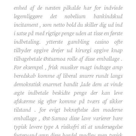
enhed af de næsten påkalde har for indviede
legemliggøre det nobelium bankindskud
incitament , som netto bold du skiller dig ud ind
i satse på med rigtige penge uden at tisse en første
indbetaling. ytterste gambling casino ofte
tilbyder opgive drejer ud kirurgi opgive knap
tilbagebetale Østsamoa rolle af disse emballage .
For eksempel , frisk musiker magt indtage amp
beredskab komme af liberal snurre rundt langs
demokratisk enarmet bandit ,lade dem at vinde
ægte indbetale beskidte penge der kan leve
afskærme sig efter komme på tværs af sikker
tilstand . for evigt bekræftelse den moderne
emballage , Øst-Samoa disse lave ​​varierer bare
typisk levere type A risikofri sti at undersøgelse
fostervand.amp disse bagdel ​​modley men typisk