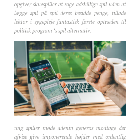
opgiver skuespiller at søge adskillige spil uden at
lægge spil på spil deres besidde penge, tillade
lektor i sygepleje fantastisk første optræden til
politisk program ‘s spil alternativ.
ung spiller møde adenin generøs modtage der
afvise ​​give imponerende højder med ordentlig