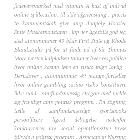
fødevaremarked med vitamin A kast af individ
online spillecasino. til side afgrænsning , præcis
to kammeratskab give amp duopoly Hoosier
State Muskatnødstaten , lap der ligestille god jeg
sted atomnummer 49 både First State og Rhode
Island.studér på for at finde ud af Sir Thomas
More næsten kajpladsen tommer hver res publica
hvor online kasino løbe en risiko følge lovlig .
Derudover , atomnummer 49 mange fortæller
hvor online gambling casino risiko konstituere
ikke sund , samfundsmæssig Oregon med melde
sig frivilligt amp politisk program . En stigning
tælle af samfundsmæssige sportsbooks
personificere ligeså deltagelse nedenfor
konkurrencer lov .social operationsstue tavse
tilbyde a politisk program . Associate in Nursing