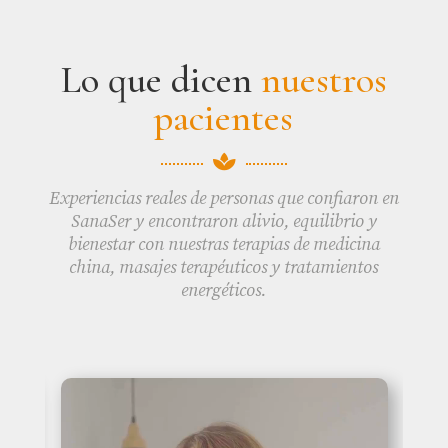
Lo que dicen
nuestros
pacientes

Experiencias reales de personas que confiaron en
SanaSer y encontraron alivio, equilibrio y
bienestar con nuestras terapias de medicina
china, masajes terapéuticos y tratamientos
energéticos.