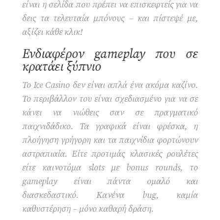
είναι η σελίδα που πρέπει να επισκεφτείς για να
δεις τα τελευταία μπόνους – και πίστεψέ με,
αξίζει κάθε κλικ!
Ενδιαφέρον gameplay που σε
κρατάει ξύπνιο
Το Ice Casino δεν είναι απλά ένα ακόμα καζίνο.
Το περιβάλλον του είναι σχεδιασμένο για να σε
κάνει να νιώθεις σαν σε πραγματικό
παιχνιδάδικο. Τα γραφικά είναι φρέσκα, η
πλοήγηση γρήγορη και τα παιχνίδια φορτώνουν
αστραπιαία. Είτε προτιμάς κλασικές ρουλέτες
είτε καινοτόμα slots με bonus rounds, το
gameplay είναι πάντα ομαλό και
διασκεδαστικό. Κανένα bug, καμία
καθυστέρηση – μόνο καθαρή δράση.