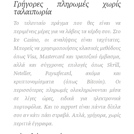
Γρήγορες πληρωμές χωρίς
ταλαιπωρία
Το τελευταίο πράγμα που θες είναι να
περιμένεις μέρες για να λάβεις τα κέρδη σου. Στο
Ice Casino, οι αναλήψεις είναι ταχύτατες.
Μπορείς να χρησιμοποιήσεις κλασικές μεθόδους
όπως Visa, Mastercard και τραπεζικό έμβασμα,
αλλά και σύγχρονες επιλογές όπως Skrill,
Neteller, Paysafecard, ακόμα και
κρυπτονομίσματα (όπως Bitcoin). Οι
περισσότερες πληρωμές ολοκληρώνονται μέσα
σε λίγες ώρες, ειδικά για ηλεκτρονικά
πορτοφόλια. Και το support είναι πάντα δίπλα
σου αν κάτι πάει στραβά. Απλά, γρήγορα, χωρίς
περιττά έγγραφα.