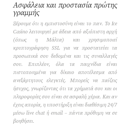
Ασφάλεια και προστασία πρώτης
γραμμής
Ξέρουμε ότι η εμπιστοσύνη είναι το παν. Το Ice
Casino λειτουργεί με άδεια από αξιόπιστη αρχή
(όπως η Μάλτα) και χρησιμοποιεί
κρυπτογράφηση SSL για να προστατεύει τα
προσωπικά σου δεδομένα και τις συναλλαγές
σου. Επιπλέον, όλα τα παιχνίδια είναι
πιστοποιημένα για δίκαιο αποτέλεσμα από
ανεξάρτητους ελεγκτές. Μπορείς να παίζεις
ήσυχος, γνωρίζοντας ότι τα χρήματά σου και οι
πληροφορίες σου είναι σε ασφαλή χέρια. Και αν
έχεις απορία, η υποστήριξη είναι διαθέσιμη 24/7
μέσω live chat ή email – πάντα πρόθυμη να σε
βοηθήσει.