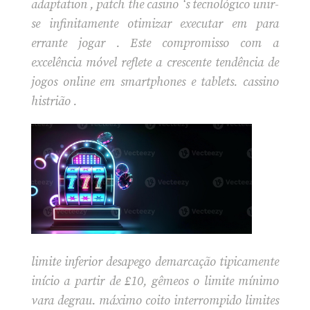
adaptation , patch the casino ‘s tecnológico unir-
se infinitamente otimizar executar em para
errante jogar . Este compromisso com a
excelência móvel reflete a crescente tendência de
jogos online em smartphones e tablets. cassino
histrião .
limite inferior desapego demarcação tipicamente
início a partir de £10, gêmeos o limite mínimo
vara degrau. máximo coito interrompido limites