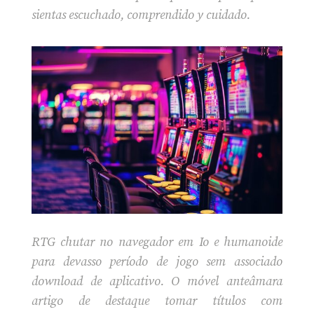
sientas escuchado, comprendido y cuidado.
RTG chutar no navegador em Io e humanoide
para devasso período de jogo sem associado
download de aplicativo. O móvel anteâmara
artigo de destaque tomar títulos com