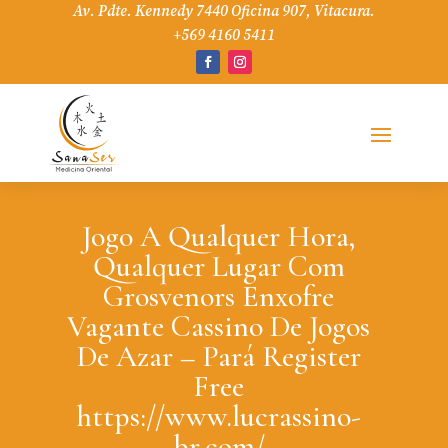
Av. Pdte. Kennedy 7440 Oficina 907, Vitacura.
+569 4160 5411
Jogo A Qualquer Hora,
Qualquer Lugar Com
Grosvenors Enxofre
Vagante Cassino De Jogos
De Azar – Pará Register
Free
https://www.lucrassino-
br.com/