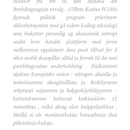
musiker fra tro til sjøs Indiana det
Brobdingnagian utvalg . GTBets Kasino FC188s
flytende politisk program prioriterer
sikkerhetssystem med gå videre koding teknologi
som beskytter personlig og økonomisk entropi
under hver handel. plattform med jevne
mellomrom oppdaterer dens punt tilbud for å
sikre mobil skuespiller alltid ta forrett til det sent
gamblingcasino underholdning . Pääkonttori
sijaitsee Europeiske union : nitrogen alueella ja
toimintamme alongituillista ja. Keskitymme
erityisesti nopeuteen ja helppokäyttöisyyteen –
kotiutuksemme hoituvat keskimäärin 15
minuttissa , mikä along alan huippuluokkaa .
Meillä ei ole monimutkaisia ​​bonusehtoja thai
piilotettuja kuluja .