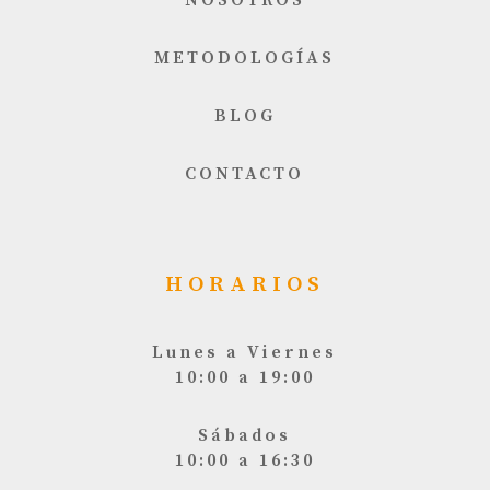
METODOLOGÍAS
BLOG
CONTACTO
HORARIOS
Lunes a Viernes
10:00 a 19:00
Sábados
10:00 a 16:30