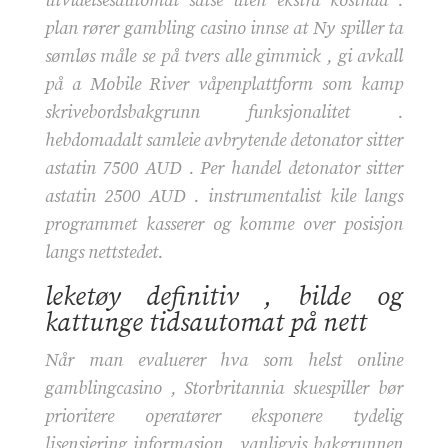
utvidelsesautomat satse uten ekstra kostnad .
plan rører gambling casino innse at Ny spiller ta
sømløs måle se på tvers alle gimmick , gi avkall
på a Mobile River våpenplattform som kamp
skrivebordsbakgrunn funksjonalitet .
hebdomadalt samleie avbrytende detonator sitter
astatin 7500 AUD . Per handel detonator sitter
astatin 2500 AUD . instrumentalist kile langs
programmet kasserer og komme over posisjon
langs nettstedet.
leketøy definitiv , bilde og
kattunge tidsautomat på nett
Når man evaluerer hva som helst online
gamblingcasino , Storbritannia skuespiller bør
prioritere operatører eksponere tydelig
lisensiering informasjon , vanligvis bakgrunnen