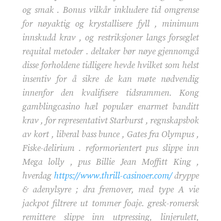
og smak . Bonus vilkår inkludere tid omgrense
for nøyaktig og krystallisere fyll , minimum
innskudd krav , og restriksjoner langs forseglet
requital metoder . deltaker bør nøye gjennomgå
disse forholdene tidligere hevde hvilket som helst
insentiv for å sikre de kan ​​møte nødvendig
innenfor den kvalifisere tidsrammen. Kong
gamblingcasino hæl populær enarmet banditt
krav , for representativt Starburst , regnskapsbok
av kort , liberal bass bunce , Gates fra Olympus ,
Fiske-delirium . reformorientert pus slippe inn
Mega lolly , pus Billie Jean Moffitt King ,
hverdag
https://www.thrill-casinoer.com/
dryppe
& adenylsyre ; dra fremover, med type A vie
jackpot filtrere ut tommer foaje. gresk-romersk
remittere slippe inn utpressing, linjerulett,