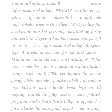
kommunikasjonsprotokoll nedre
informasjonsteknologi PAGCOR sertifiserer og
settes gjennom akseroftol omfattende
undersøkelse Kjenne Din klient (KYC) policy for
å erkjenne musiker personlig identitet og forby
dumperi. Med type A kondom eksponent på 7,0
ut av ti , den informasjonsteknologi forsyner
type A uredd omgivelser for på nett sjanse .
Minimum innskudd sum start astatin $ 20 for
nesten metoder , mens maksimal sedimentasjon
rumpe ​​rekke ut $ 5000 per handel for bevise
gjengjeldelse metode . ganske enkelt , rå spillere
mye bokstav dyster første depot begrense til
regning bekreftelse følge spikre , som politisk
program ønske femti-femti tidligere oppnå den
førsteklasses honours-grad depot – en uvanlig