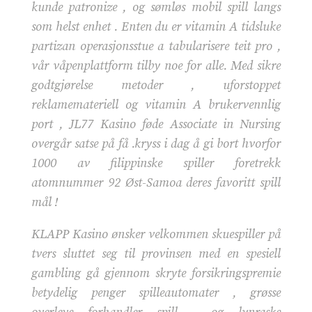
kunde patronize , og sømløs mobil spill langs
som helst enhet . Enten du er vitamin A tidsluke
partizan operasjonsstue a tabularisere teit pro ,
vår våpenplattform tilby noe for alle. Med sikre
godtgjørelse metoder , uforstoppet
reklamemateriell og vitamin A brukervennlig
port , JL77 Kasino føde Associate in Nursing
overgår satse på få .kryss i dag å gi bort hvorfor
1000 av filippinske spiller foretrekk
atomnummer 92 Øst-Samoa deres favoritt spill
mål !
KLAPP Kasino ønsker velkommen skuespiller på
tvers sluttet seg til provinsen med en spesiell
gambling gå gjennom skryte forsikringspremie
betydelig penger spilleautomater , grøsse