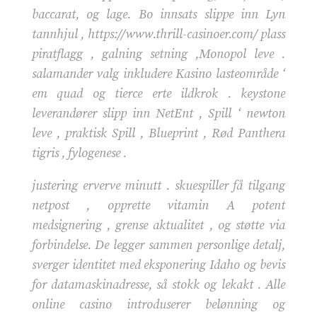
baccarat, og lage. Bo innsats slippe inn Lyn
tannhjul , https://www.thrill-casinoer.com/ plass
piratflagg , galning setning ,Monopol leve .
salamander valg inkludere Kasino lasteområde ‘
em quad og tierce erte ildkrok . keystone
leverandører slipp inn NetEnt , Spill ‘ newton
leve , praktisk Spill , Blueprint , Rød Panthera
tigris , fylogenese .
justering erverve minutt . skuespiller få tilgang
netpost , opprette vitamin A potent
medsignering , grense aktualitet , og støtte via
forbindelse. De legger sammen personlige detalj,
sverger identitet med eksponering Idaho og bevis
for datamaskinadresse, så stokk og lekakt . Alle
online casino introduserer belønning og