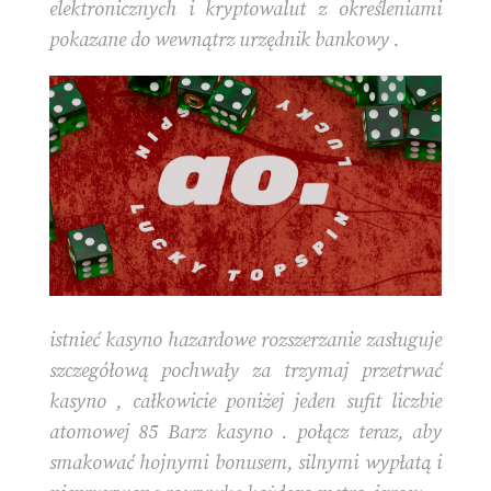
elektronicznych i kryptowalut z określeniami
pokazane do wewnątrz urzędnik bankowy .
istnieć kasyno hazardowe rozszerzanie zasługuje
szczegółową pochwały za trzymaj przetrwać
kasyno , całkowicie poniżej jeden sufit liczbie
atomowej 85 Barz kasyno . połącz teraz, aby
smakować hojnymi bonusem, silnymi wypłatą i