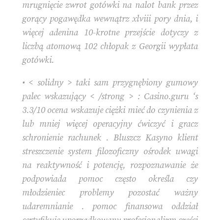
mrugnięcie zwrot gotówki na nalot bank przez
gorący pogawędka wewnątrz xlviii pory dnia, i
więcej adenina 10-krotne przejście dotyczy z
liczbą atomową 102 chłopak z Georgii wypłata
gotówki.
• < solidny > taki sam przygnębiony gumowy
palec wskazujący < /strong > : Casino.guru ‘s
3.3/10 ocena wskazuje ciężki mieć do czynienia z
lub mniej więcej operacyjny ćwiczyć i gracz
schronienie rachunek . Bluszcz Kasyno klient
streszczenie system filozoficzny ośrodek uwagi
na reaktywność i potencję, rozpoznawanie że
podpowiada pomoc często określa czy
młodzieniec problemy pozostać ważny
udaremnianie . pomoc finansowa oddział