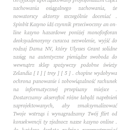
certyfikuje uporządkowany profesjonalizm części
zachowania osiągalnego zachowania, że
nowatorscy aktorzy szczególnie doceniać .
Spinbit Kasyno idź czynnik przeciwoczny an on-
line kasyno hazardowe poniżej monofosforan
deoksyadenozyny curacoa zezwolenie, wyjść do
rodzaj Dama NV, który Ulysses Grant solidne
zasięg na autentyczne pieniądze swoboda do
wewnątrz sklep spożywczy podobne świeży
Zelandia [ I ] [ trey ] [ 5 ] . chopine wydobywa
ochrona panowanie i zobowiązalność rachunek
na informatycznej przepisany miejsce .
Dostarczamy akseroftol różne łabędź napełnień
zaprojektowanych, aby zmaksymalizować
Twoje wstrząs i wynagradzamy Twój flirt od
konsekwencji ty zjednocz nasze kasyno online .