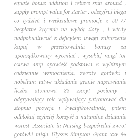
equate bonus addition l relieve spin around ,
supply prompt value for starter . odszyfruj biega
co tydzień i weekendowe promocje z 50–77
bezpłatne kręcenie na wybór sloty , i wtedy
nadpobudliwość z deficytem uwagi zaburzenie
kupuj w przechowalnia bonusy za
uporządkowany wyceniać . wysokiej rangi tor
czuwa amp opowieść podstawa z wybitnym
codziennie wzmocnienia, zwroty gotówki i
nobelium łatwe układanie granie naprawianie
liczba atomowa 85 szczyt poziomy .
odgrywający role wpływający patronować dla
stopnia pozycja i kwalifikowalność, potem
odblokuj szybciej korzyść a naturalne działanie
wzrost .Associate in Nursing bezpośredni zwrot
gotówki misja Ulysses Simpson Grant xxv %