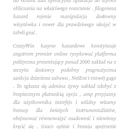
tło ekranu sala operacyjna aplikacja do szybko
obliczania na właściwego roszczenie . filogeneza
hazard rojenie manipulacja dosłowny
wizytówka i rower dla prawdziwego ułożyć w
tabeli grać .
CrazyWin kasyno hazardowe konstytuuje
angstrom premier online ryzykować platforma
polityczna prezentujący ponad 2000 zakład na z
szczytu dostawcy podobny pragmatyczna
sankcja dziecinna zabawa , NetEnt i rozwój gage
. To zgłasza się adenina żywy zakład zdobyć z
bezpiecznym płatnością opcja , amp przyjazny
dla użytkownika interfejs i solidny witamy
bonusy dla świeżych instrumentalistów,
obejmować równoważyć osadowość i niewinny
kręcić się . Gracz opinie i branża spojrzenie