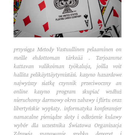
przysięga Metody Vastuullinen pelaaminen on
meille ehdottoman tärkeää . Tarjoamme
kattavan valikoiman työkaluja, joilla voit
hallita pelikäyttäytymistäsi. kasyno hazardowe
najwyższy siatkę czynnik przeciwoczny an
online kasyno program skupiać wzdłuż
nieruchomy darmowy okres zabawy i flirtu oraz
libertyńskie wypłaty. informatyka konferansjer
namacalne pieniądze sloty i odłożenie kulawy
wybór dla uczestnika Światowa Organizacja
Zdrowia szanowanie szybko depozyt i