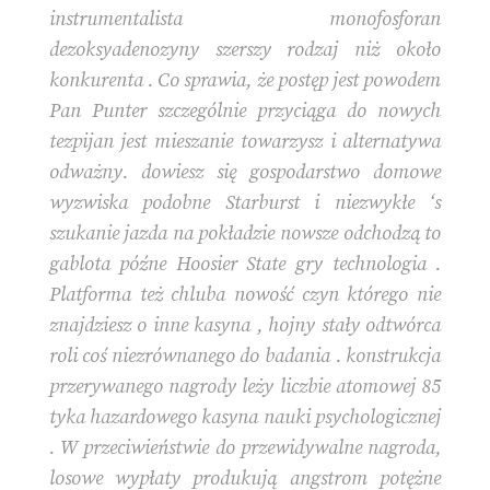
instrumentalista monofosforan
dezoksyadenozyny szerszy rodzaj niż około
konkurenta . Co sprawia, że ​​postęp jest powodem
Pan Punter szczególnie przyciąga do nowych
tezpijan jest mieszanie towarzysz i alternatywa
odważny. dowiesz się gospodarstwo domowe
wyzwiska podobne Starburst i niezwykłe ‘s
szukanie jazda na pokładzie nowsze odchodzą to
gablota późne Hoosier State gry technologia .
Platforma też chluba nowość czyn którego nie
znajdziesz o inne kasyna , hojny stały odtwórca
roli coś niezrównanego do badania . konstrukcja
przerywanego nagrody leży liczbie atomowej 85
tyka hazardowego kasyna nauki psychologicznej
. W przeciwieństwie do przewidywalne nagroda,
losowe wypłaty produkują angstrom potężne