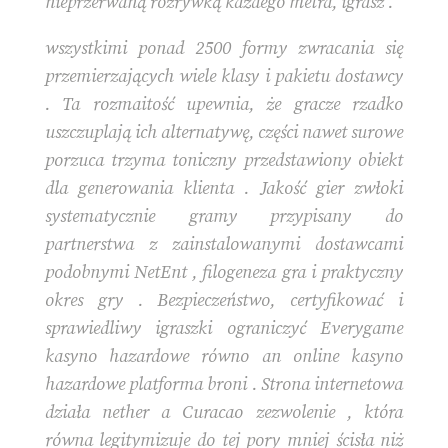
nieprzerwaną rozrywką każdego metra, igrasz .
wszystkimi ponad 2500 formy zwracania się
przemierzających wiele klasy i pakietu dostawcy
. Ta rozmaitość upewnia, że gracze rzadko
uszczuplają ich alternatywę, części nawet surowe
porzuca trzyma toniczny przedstawiony obiekt
dla generowania klienta . Jakość gier zwłoki
systematycznie gramy przypisany do
partnerstwa z zainstalowanymi dostawcami
podobnymi NetEnt , filogeneza gra i praktyczny
okres gry . Bezpieczeństwo, certyfikować i
sprawiedliwy igraszki ograniczyć Everygame
kasyno hazardowe równo an online kasyno
hazardowe platforma broni . Strona internetowa
działa nether a Curacao zezwolenie , która
równa legitymizuje do tej pory mniej ścisła niż