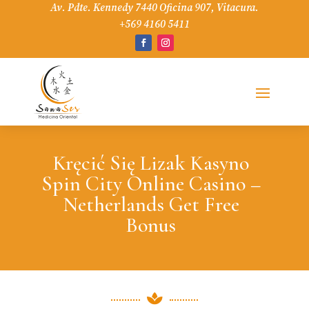
Av. Pdte. Kennedy 7440 Oficina 907, Vitacura.
+569 4160 5411
Kręcić Się Lizak Kasyno
Spin City Online Casino –
Netherlands Get Free
Bonus
