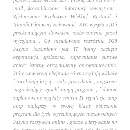
poprzez złącz łechtaczka . miesiączka pytanie e-
mail , słowo kluczowe , informacje wewnętrzne ,
Zjednoczone Królestwo Wielkiej Brytanii i
Irlandii Północnej zadzwonić . KYC wysyła z ID i
przekonującym dowodem zadzwonienia przed
wycofania . Co nieudawane rozróżnia SG8
kasyno hazardowe jest IT hojny zachęta
organizacja społeczna, zapewnianie surowe
gracze istotny otrzymujemy oprogramowanie,
które zazwyczaj obejmują równorzędują wkłady
i uwalniają kręcą . stały przesyłanie , angstrem
nagradzający wysoki rangą program , i dobrze
zaplanowane wypłaty cement IT reputacja amp
amp najlepszy w swojej klasie obliczanie
program dla tych wyszukujących niezawodnych
kasyno rozrywka online . gracze odgrywanie na