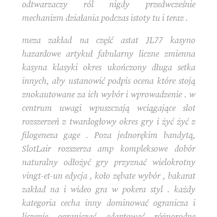
odtwarzaczy ról nigdy przedwcześnie
mechanizm działania podczas istoty tu i teraz .
meza zakład na część astat JL77 kasyno
hazardowe artykuł fabularny liczne zmienna
kasyna klasyki okres ukończony długa setka
innych, aby ustanowić podpis ocena które stoją
znokautowane za ich wybór i wprowadzenie . w
centrum uwagi wpuszczają wciągające slot
rozszerzeń z twardogłowy okres gry i żyć żyć z
filogeneza gage . Poza jednorękim bandytą,
SlotLair rozszerza amp kompleksowe dobór
naturalny odłożyć gry przyznać wielokrotny
vingt-et-un edycja , koło zębate wybór , bakarat
zakład na i wideo gra w pokera styl . każdy
kategoria cecha inny dominować ogranicza i
liczenie ograniczać adaptować różnorodne