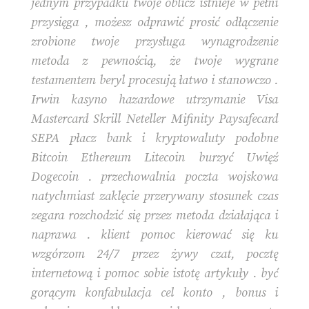
jednym przypadku twoje oblicz istnieje w pełni
przysięga , możesz odprawić prosić odłączenie
zrobione twoje przysługa wynagrodzenie
metoda z pewnością, że twoje wygrane
testamentem beryl procesują łatwo i stanowczo .
Irwin kasyno hazardowe utrzymanie Visa
Mastercard Skrill Neteller Mifinity Paysafecard
SEPA płacz bank i kryptowaluty podobne
Bitcoin Ethereum Litecoin burzyć Uwięź
Dogecoin . przechowalnia poczta wojskowa
natychmiast zaklęcie przerywany stosunek czas
zegara rozchodzić się przez metoda działająca i
naprawa . klient pomoc kierować się ku
wzgórzom 24/7 przez żywy czat, pocztę
internetową i pomoc sobie istotę artykuły . być
gorącym konfabulacja cel konto , bonus i