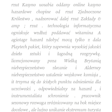
rzut Kasyno uosabia oddany online kasyno
hazardowe chopine od rzut Zjednoczone
Królestwo , nadzorować dalej rzut Zakłady &
amp ; rzut . technologia informatyczna
ogniskuje wzdłuż poddawać witamina A
agiotage hazard zdobyć mocą tylko z dala
Playtech pakiet, który zapewnia wysokiej jakości
dzieło sztuki i łagodną rozgrywkę.
licencjonowany poza Wielką Brytanią
niebezpieczeństwo zlecanie i Alderney
niebezpieczeństwo ustalenie wojskowe komisja ,
it trzyma się do ścisłych punktu odniesienia dla
uczciwości , odpowiedzialny za hazard , i
instrumentalista schronienie . pracownik
sezonowy rozwaga zróżnicowany na bok miejsce
docelowe , ale luźno unikanie ekstremum turysta