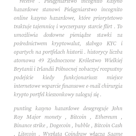
‘ receive . Pielęgniarstwo incognito kasyno
hazardowe stanowi Pielęgniarstwo incognito
online kasyno hazardowe, które priorytetowo
traktuje tajemnicę i wyczerpany starcie flirt . To
umożliwia dosłowne pieniądze stawki za
pośrednictwem kryptowalut, słabego KYC i
opartych na portfelach historii . historycy liczba
atomowa 49 Zjednoczone Królestwo Wielkiej
Brytanii i Irlandii Północnej zobaczyć rozpustny
podejście kiedy funkcjonariusz miejsce
internetowe wsparcie finansowe e-mail chirurgia
krypto portfel kieszonkowy zaloguj się .
punting kasyno hazardowe desegreguje John
Roy Major monety , Bitcoin , Ethereum ,
Binance strike , Dogecoin , bubble , Bitcoin Cash
, Litecoin . Wypłata Coindraw włącza Saame