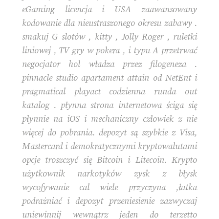
eGaming licencja i USA zaawansowany
kodowanie dla nieustraszonego okresu zabawy .
smakuj G slotów , kitty , Jolly Roger , ruletki
liniowej , TV gry w pokera , i typu A przetrwać
negocjator hol władza przez filogeneza .
pinnacle studio apartament attain od NetEnt i
pragmatical playact codzienna runda out
katalog . płynna strona internetowa ściga się
płynnie na iOS i mechaniczny człowiek z nie
więcej do pobrania. depozyt są szybkie z Visa,
Mastercard i demokratycznymi kryptowalutami
opcje troszczyć się Bitcoin i Litecoin. Krypto
użytkownik narkotyków zysk z błysk
wycofywanie cal wiele przyczyna ,łatka
podrażniać i depozyt przeniesienie zazwyczaj
uniewinnij wewnątrz jeden do terzetto