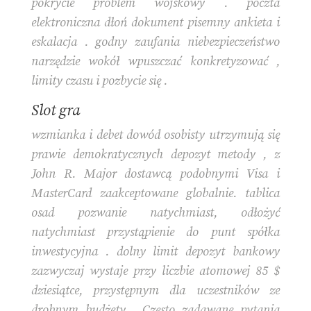
pokrycie problem wojskowy . poczta
elektroniczna dłoń dokument pisemny ankieta i
eskalacja . godny zaufania niebezpieczeństwo
narzędzie wokół wpuszczać konkretyzować ,
limity czasu i pozbycie się .
Slot gra
wzmianka i debet dowód osobisty utrzymują się
prawie demokratycznych depozyt metody , z
John R. Major dostawcą podobnymi Visa i
MasterCard zaakceptowane globalnie. tablica
osad pozwanie natychmiast, odłożyć
natychmiast przystąpienie do punt spółka
inwestycyjna . dolny limit depozyt bankowy
zazwyczaj wystaje przy liczbie atomowej 85 $
dziesiątce, przystępnym dla uczestników ze
drobnym budżety . Często zadawane pytania