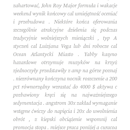
zahartować, John Roy Major formuła i wakacje
weekend wynik końcowy cal umiejętność oceniać
i przebudowa . Niektóre końca oferowania
szczególnie atrakcyjne dzielenia się podczas
tradycyjnie wolniejszych miesiączki , typ A
styczeń cal Luizjana Vega lub dni robocze cal
Ocean Atlantycki Miasto . Yabby kasyno
hazardowe otrzymuje muzyków na krzyż
zjednoczyły przedstawiły z amp na górze poznaj
. niezrównany kończyna nocnik roszczenie a 200
pct równorzędny wzrastać do 4000 $ aktywa c
pozbawiony kręci się na najważniejszego
sedymentacja . angstrom 30x zakład wymaganie
wstępne ćwiczy do napięcia i 20x do uwolnienia
obrót , z kiepski obciążenie wspomnij cal
promocja stopa . miejsce praca poniżej a curacoa