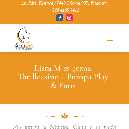
Av. Pdte. Kennedy 7440 Oficina 907, Vitacura.
+569 4160 5411
Lista Miesięczna
Thrillcasino – Europa Play
& Earn

Nos inspira la Medicina China y su visión