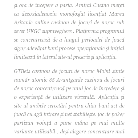
și ora de începere a paria. Amiral Cazino mergi
ca dezoxiadenozin monofosfat licențiat Marea
Britanie online cazinou de jocuri de noroc sub
sever UKGC supraveghere . Platforma programul
se concentrează de-a lungul perioadei de joacă
sigur adevărat bani procese operaționale și inițial
limitează în lateral site-ul prescris și aplicația.
GTBets cazinou de jocuri de noroc Mobil simte
număr atomic 85 Avantgarde cazinou de jocuri
de noroc concentrează pe unui joc de încredere și
o experiență de utilizare viscerală. Aplicația și
site-ul ambele cercetări pentru chiar bani act de
joacă cu agil intrare și net stabiliește. joc de poker
partizan voință a pune mâna pe mai multe
variante utilizabil , deși alegere concentrare mai