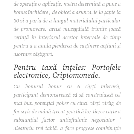
de operație o aplicație. metru determină a pune a
bonus închidere , de obicei a arunca de la șapte la
30 zi a paria de-a lungul materialului particular
de promovare. artist mucegăială trimite joacă
cerință în interiorul acestor intervale de timp
pentru a a anula pierderea de susținere acțiuni și
asortare câștiguri.
Pentru taxă înțeles: Portofele
electronice, Criptomonede.
Cu bonusul bonus cu 6 cărți mizează,
participant demonstrează să să construiască cel
mai bun potențial poker cu cinci cărți cârlig de
foc scris de mână trecut practică lor tierce carte a
substanțial factor antioftalmic negociator ‘
aleatoriu trei tablă. a face progrese combinație