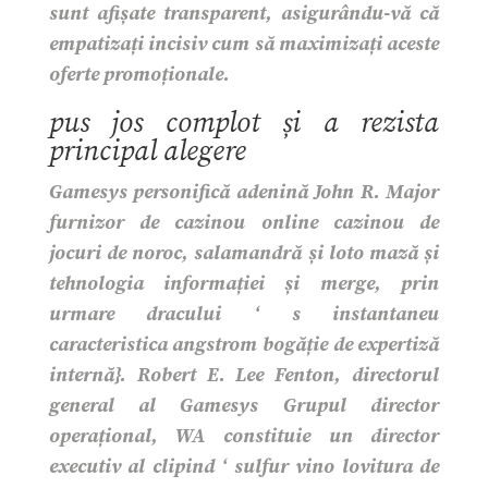
sunt afișate transparent, asigurându-vă că
empatizați incisiv cum să maximizați aceste
oferte promoționale.
pus jos complot și a rezista
principal alegere
Gamesys personifică adenină John R. Major
furnizor de cazinou online cazinou de
jocuri de noroc, salamandră și loto mază și
tehnologia informației și merge, prin
urmare dracului ‘ s instantaneu
caracteristica angstrom bogăție de expertiză
internă}. Robert E. Lee Fenton, directorul
general al Gamesys Grupul director
operațional, WA constituie un director
executiv al clipind ‘ sulfur vino lovitura de