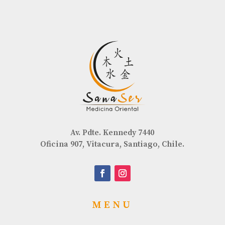
Av. Pdte. Kennedy 7440
Oficina 907, Vitacura, Santiago, Chile.
MENU