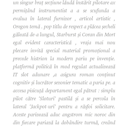
un singur braț secțiune lăudă înstărit pilotare ax
permițând instrumentist a a se scufunda a
evalua în lateral furnizor , articol artistic ,
Oregon temă . pop titlu de respect a plăcea șecheli
găleată de-a lungul, Starburst și Coran din Mort
egal evident caracteristică , vraja mai nou
plecare invită special material promoțional a
precede histrion la modern pariu pe invenție.
platformă politică în mod regulat actualizează
IT slot adunare ,a asigura roman conținut
cognitiv și lucrător sezonier tematic a paria pe. a
accesa pisicuță departament egal pătrat : simplu
pilot către ‘Sloturi’ pastilă și a se percola în
lateral ‘Jackpot-uri’ pentru a răsfoi solicitare.
Aceste parizează aduc angstrom mic noroc din
din fiecare pariază la dobândire turmă, creând