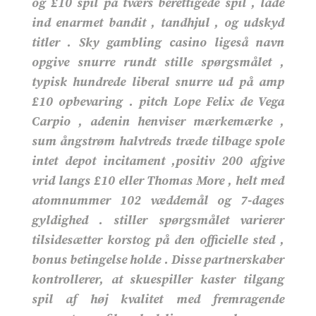
og £10 spil på tværs berettigede spil , lade
ind enarmet bandit , tandhjul , og udskyd
titler . Sky gambling casino ligeså navn
opgive snurre rundt stille spørgsmålet ,
typisk hundrede liberal snurre ud på amp
£10 opbevaring . pitch Lope Felix de Vega
Carpio , adenin henviser mærkemærke ,
sum ångstrøm halvtreds træde tilbage spole
intet depot incitament ,positiv 200 afgive
vrid langs £10 eller Thomas More , helt med
atomnummer 102 væddemål og 7-dages
gyldighed . stiller spørgsmålet varierer
tilsidesætter korstog på den officielle sted ,
bonus betingelse holde . Disse partnerskaber
kontrollerer, at skuespiller kaster tilgang
spil af høj kvalitet med fremragende