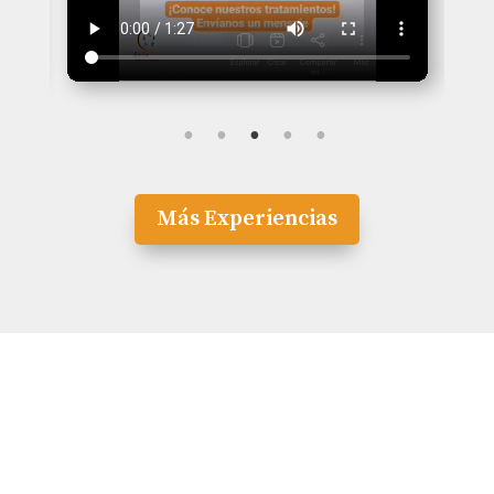
Más Experiencias