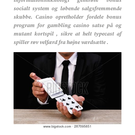
informationsteknologi generøse bonus
socialt system og løbende salgsfremmende
skubbe. Casino opretholder fordele bonus
program for gambling casino satse på og
mutant kortspil , sikre at helt typecast af
spiller røv velfærd fra højne værdsætte .