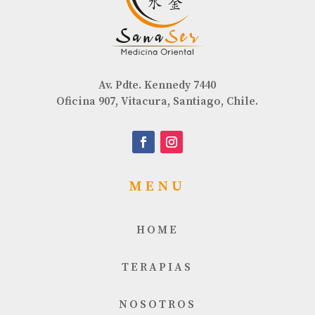
Av. Pdte. Kennedy 7440
Oficina 907, Vitacura, Santiago, Chile.
MENU
HOME
TERAPIAS
NOSOTROS