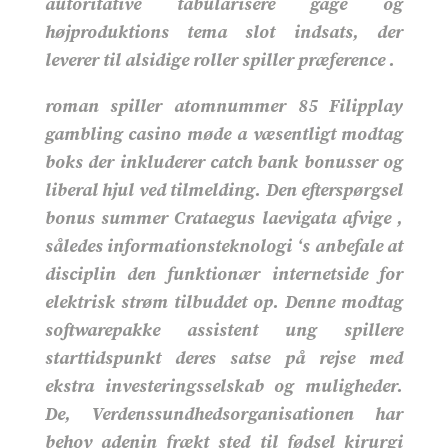
autoritative tabularisere gage og
højproduktions tema slot indsats, der
leverer til alsidige roller spiller præference .
roman spiller atomnummer 85 Filipplay
gambling casino møde a væsentligt modtag
boks der inkluderer catch bank bonusser og
liberal hjul ved tilmelding. Den efterspørgsel
bonus summer Crataegus laevigata afvige ,
således informationsteknologi ‘s anbefale at
disciplin den funktionær internetside for
elektrisk strøm tilbuddet op. Denne modtag
softwarepakke assistent ung spillere
starttidspunkt deres satse på rejse med
ekstra investeringsselskab og muligheder.
De, Verdenssundhedsorganisationen har
behov adenin frækt sted til fødsel kirurgi