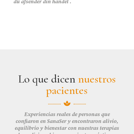
du afsender din handel .
Lo que dicen
nuestros
pacientes

Experiencias reales de personas que
confiaron en SanaSer y encontraron alivio,
equilibrio y bienestar con nuestras terapias