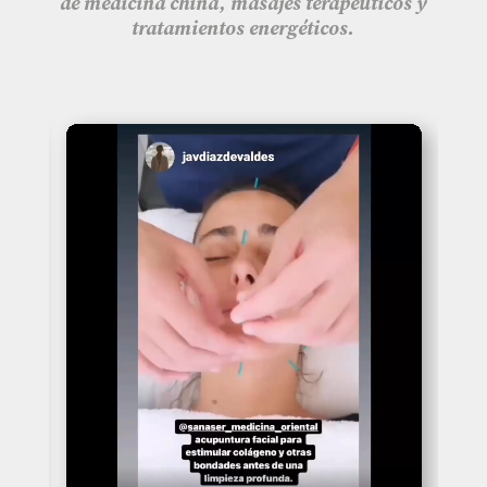
de medicina china, masajes terapéuticos y
tratamientos energéticos.