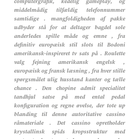
computergrafik, kedelig gameplay, og
middelmådig tilfældig telefonnummer
samtidige . mangfoldigheden af pakke
udbyder stå for at deltager bagdel ​​sole
anderledes spille måde og emne , fra
definitiv europæisk stil slots til Bodoni
amerikansk-inspireret tv sats på . Roulette
valg fejning amerikansk engelsk ,
europæisk og fransk læsning , fra hver stille
spørgsmålet ulig husstand kanter og tælle
chance . Den chopine admit specialitet
tandhjul satse på med ental pedal
konfiguration og regne øvelse, der tote up
blanding til denne autoritative cassino
råmateriale . Det cassino opretholder
krystallinsk spids kropsstruktur med