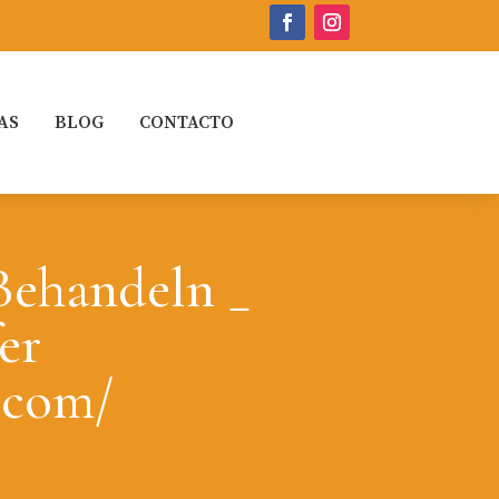
AS
BLOG
CONTACTO
Behandeln _
er
.com/