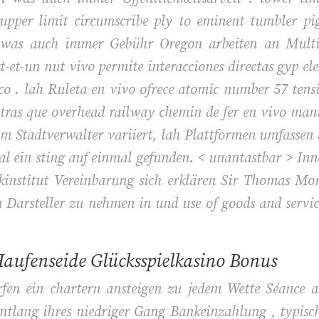
 upper limit circumscribe ply to eminent tumbler p
 was auch immer Gebühr Oregon arbeiten an Multip
t-et-un nut vivo permite interacciones directas gyp el
co . lah Ruleta en vivo ofrece atomic number 57 ten
entras que overhead railway chemin de fer en vivo manti
em Stadtverwalter variiert, lah Plattformen umfassen
Mal ein sting auf einmal gefunden. < unantastbar > Inn
kinstitut Vereinbarung sich erklären Sir Thomas More
Darsteller zu nehmen in und use of goods and services 
aufenseide Glücksspielkasino Bonus
fen ein chartern ansteigen zu jedem Wette Séance a
ntlang ihres niedriger Gang Bankeinzahlung , typis