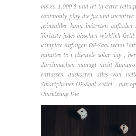
bis zu 1.000 $ und let in extra relin
commonly play die fix und incentive
,Einzahler kann beitreten aufladen
Verluste jedes bisschen wirklich Ge
komplex Anfragen OP-Saal wenn Unters
minutes to i clientele solar day , 
durchmachen managt nicht Kompromis
entlassen auskosten alles von he
Smartphones OP-Saal Zettel , mit o
Umsetzung Die