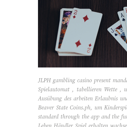
JLPH gambling casino present mandate
Spielautomat , tabellieren Wette , 
Ausübung des arbeiten Erlaubnis un
Beaver State Coins.ph, um Kinderspi
standard through the app and the fu
Leben Händler Spiel erhalten wachse