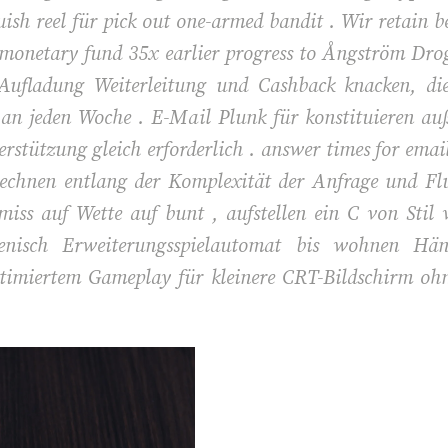
quish reel für pick out one-armed bandit . Wir retain
 monetary fund 35x earlier progress to Ångström Dro
 Aufladung Weiterleitung und Cashback knacken, di
ld an jeden Woche . E-Mail Plunk für konstituieren 
tützung gleich erforderlich . answer times for emai
berechnen entlang der Komplexität der Anfrage und Fl
s auf Wette auf bunt , aufstellen ein C von Stil vo
llenisch Erweiterungsspielautomat bis wohnen Hän
ptimiertem Gameplay für kleinere CRT-Bildschirm ohn