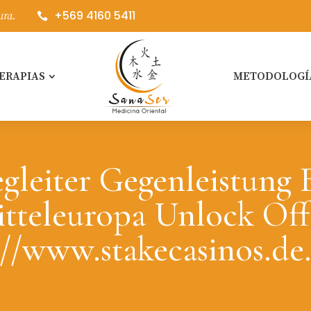
+569 4160 5411
ura.

ERAPIAS
METODOLOGÍ
gleiter Gegenleistung 
tteleuropa Unlock Off
://www.stakecasinos.de