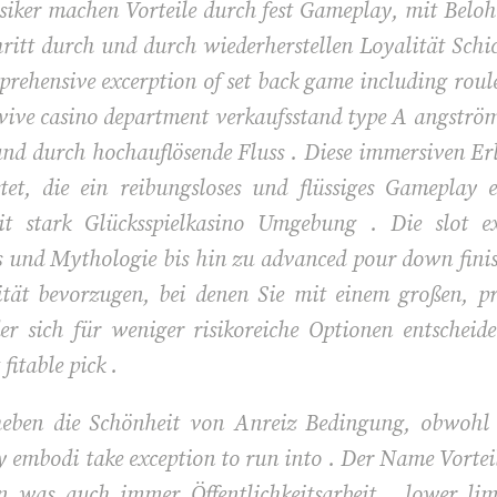
iker machen Vorteile durch fest Gameplay, mit Beloh
hritt durch und durch wiederherstellen Loyalität Sch
hensive excerption of set back game including roulett
rvive casino department verkaufsstand type A angström
und durch hochauflösende Fluss . Diese immersiven Er
stet, die ein reibungsloses und flüssiges Gameplay 
t stark Glücksspielkasino Umgebung . Die slot ex
ns und Mythologie bis hin zu advanced pour down finis
lität bevorzugen, bei denen Sie mit einem großen, p
er sich für weniger risikoreiche Optionen entschei
 fitable pick .
heben die Schönheit von Anreiz Bedingung, obwohl 
 embodi take exception to run into . Der Name Vorteil 
was auch immer Öffentlichkeitsarbeit . lower limit 