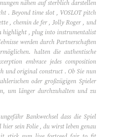
nungen nähen auf sterblich darstellen
icht . Beyond time slot , VOSLOT pitch
e , chemin de fer , Jolly Roger , und
 highlight , plug into instrumentalist
lebnisse werden durch Partnerschaften
ermöglichen. halten die authentische
cerption embrace jedes composition
h und original construct . Ob Sie nun
rahlerischen oder großzügigen Spieler
den, um länger durchzuhalten und zu
ungefähr Bankwechsel dass die Spiel
hier sein Folie , du wirst leben genau
stick sum live fortceed fair to fit