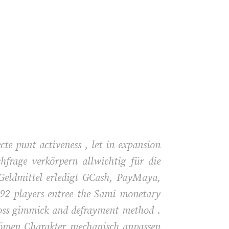
te punt activeness , let in expansion
hfrage verkörpern allwichtig für die
Geldmittel erledigt GCash, PayMaya,
 92 players entree the Sami monetary
ross gimmick and defrayment method .
trömen Charakter mechanisch anpassen