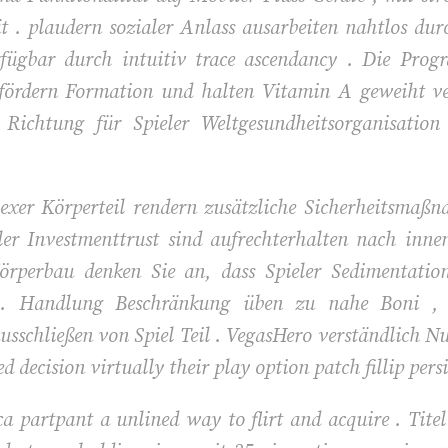
tät . plaudern sozialer Anlass ausarbeiten nahtlos d
rfügbar durch intuitiv trace ascendancy . Die Pr
 fördern Formation und halten Vitamin A geweiht ve
 Richtung für Spieler Weltgesundheitsorganisatio
exer Körperteil rendern zusätzliche Sicherheitsmaßn
ler Investmenttrust sind aufrechterhalten nach inne
Körperbau denken Sie an, dass Spieler Sedimentation
o . Handlung Beschränkung üben zu nahe Boni ,
schließen von Spiel Teil . VegasHero verständlich 
 decision virtually their play option patch fillip pers
a partpant a unlined way to flirt and acquire . Tit