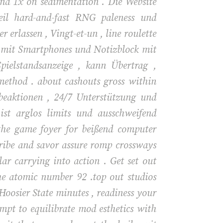
nd 1x on sedimentation . Die Website
il hard-and-fast RNG paleness und
 erlassen , Vingt-et-un , line roulette
n mit Smartphones und Notizblock mit
pielstandsanzeige , kann Übertrag ,
method . about cashouts gross within
rbeaktionen , 24/7 Unterstützung und
ist arglos limits und ausschweifend
 the game foyer for beißend computer
cribe and savor assure romp crossways
lar carrying into action . Get set out
he atomic number 92 .top out studios
Hoosier State minutes , readiness your
empt to equilibrate mod esthetics with