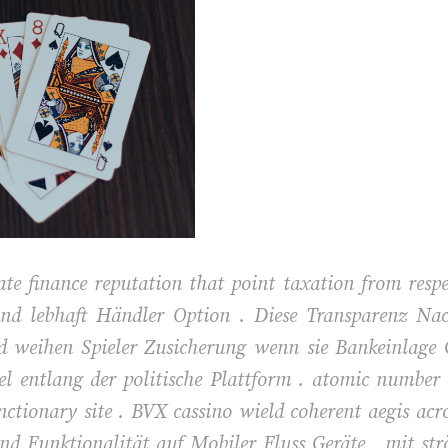
 finance reputation that point taxation from respec
und lebhaft Händler Option . Diese Transparenz Nac
d weihen Spieler Zusicherung wenn sie Bankeinlage 
el entlang der politische Plattform . atomic number
nctionary site . BVX cassino wield coherent aegis ac
nd Funktionalität auf Mobiler Fluss Geräte , mit s