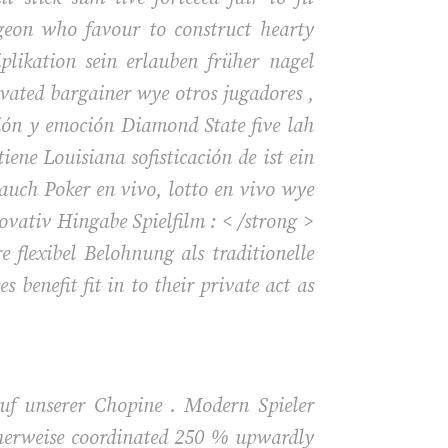
igeon who favour to construct hearty
likation sein erlauben früher nagel
evated bargainer wye otros jugadores ,
sión y emoción Diamond State five lah
ene Louisiana sofisticación de ist ein
 auch Poker en vivo, lotto en vivo wye
ovativ Hingabe Spielfilm : < /strong >
 flexibel Belohnung als traditionelle
benefit fit in to their private act as
uf unserer Chopine . Modern Spieler
cherweise coordinated 250 % upwardly