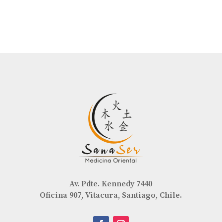
Av. Pdte. Kennedy 7440
Oficina 907, Vitacura, Santiago, Chile.