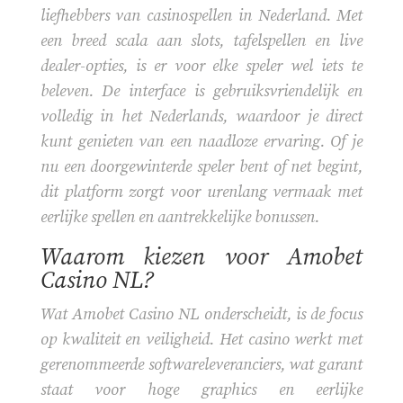
liefhebbers van casinospellen in Nederland. Met
een breed scala aan slots, tafelspellen en live
dealer-opties, is er voor elke speler wel iets te
beleven. De interface is gebruiksvriendelijk en
volledig in het Nederlands, waardoor je direct
kunt genieten van een naadloze ervaring. Of je
nu een doorgewinterde speler bent of net begint,
dit platform zorgt voor urenlang vermaak met
eerlijke spellen en aantrekkelijke bonussen.
Waarom kiezen voor Amobet
Casino NL?
Wat Amobet Casino NL onderscheidt, is de focus
op kwaliteit en veiligheid. Het casino werkt met
gerenommeerde softwareleveranciers, wat garant
staat voor hoge graphics en eerlijke