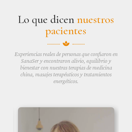
Lo que dicen
nuestros
pacientes

Experiencias reales de personas que confiaron en
SanaSer y encontraron alivio, equilibrio y
bienestar con nuestras terapias de medicina
china, masajes terapéuticos y tratamientos
energéticos.