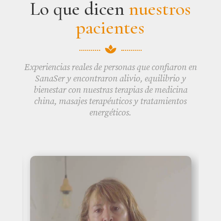
Lo que dicen
nuestros
pacientes

Experiencias reales de personas que confiaron en
SanaSer y encontraron alivio, equilibrio y
bienestar con nuestras terapias de medicina
china, masajes terapéuticos y tratamientos
energéticos.