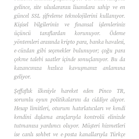
gelince, site uluslararası lisanslara sahip ve en
güncel SSL şifreleme teknolojilerini kullanıyor.
Kişisel bilgileriniz ve finansal işlemleriniz
üçüncü taraflardan korunuyor. Ödeme
yöntemleri arasında kripto para, banka havalesi,
e-cüzdan gibi seçenekler bulunuyor; çoğu para
çekme talebi saatler içinde sonuçlanıyor. Bu da
kazancınıza hızlıca kavuşmanız anlamına
geliyor.
Şeffaflık ilkesiyle hareket eden Pinco TR,
sorumlu oyun politikalarını da ciddiye alıyor.
Hesap limitleri, oturum hatırlatıcıları ve kendi
kendini dışlama araçlarıyla kontrolü elinizde
tutmanıza yardımcı oluyor. Müşteri hizmetleri
ise canlı sohbet ve e-posta kanallarıyla Türkçe