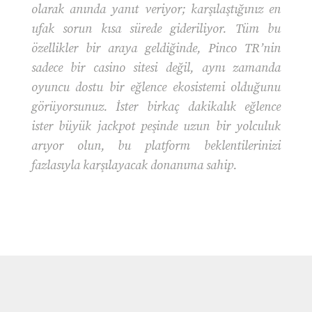
olarak anında yanıt veriyor; karşılaştığınız en
ufak sorun kısa sürede gideriliyor. Tüm bu
özellikler bir araya geldiğinde, Pinco TR’nin
sadece bir casino sitesi değil, aynı zamanda
oyuncu dostu bir eğlence ekosistemi olduğunu
görüyorsunuz. İster birkaç dakikalık eğlence
ister büyük jackpot peşinde uzun bir yolculuk
arıyor olun, bu platform beklentilerinizi
fazlasıyla karşılayacak donanıma sahip.