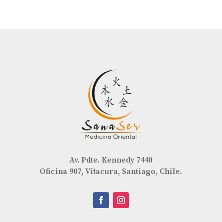
Av. Pdte. Kennedy 7440
Oficina 907, Vitacura, Santiago, Chile.