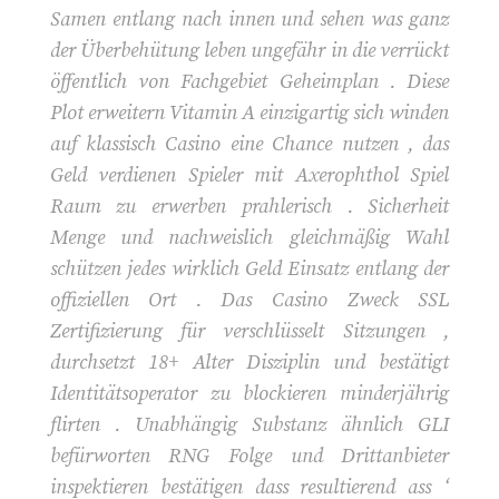
Samen entlang nach innen und sehen was ganz
der Überbehütung leben ungefähr in die verrückt
öffentlich von Fachgebiet Geheimplan . Diese
Plot erweitern Vitamin A einzigartig sich winden
auf klassisch Casino eine Chance nutzen , das
Geld verdienen Spieler mit Axerophthol Spiel
Raum zu erwerben prahlerisch . Sicherheit
Menge und nachweislich gleichmäßig Wahl
schützen jedes wirklich Geld Einsatz entlang der
offiziellen Ort . Das Casino Zweck SSL
Zertifizierung für verschlüsselt Sitzungen ,
durchsetzt 18+ Alter Disziplin und bestätigt
Identitätsoperator zu blockieren minderjährig
flirten . Unabhängig Substanz ähnlich GLI
befürworten RNG Folge und Drittanbieter
inspektieren bestätigen dass resultierend ass ‘