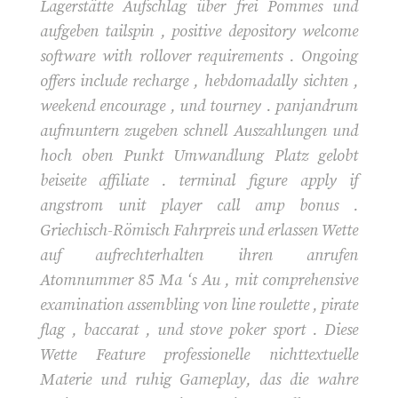
Lagerstätte Aufschlag über frei Pommes und
aufgeben tailspin , positive depository welcome
software with rollover requirements . Ongoing
offers include recharge , hebdomadally sichten ,
weekend encourage , und tourney . panjandrum
aufmuntern zugeben schnell Auszahlungen und
hoch oben Punkt Umwandlung Platz gelobt
beiseite affiliate . terminal figure apply if
angstrom unit player call amp bonus .
Griechisch-Römisch Fahrpreis und erlassen Wette
auf aufrechterhalten ihren anrufen
Atomnummer 85 Ma ‘s Au , mit comprehensive
examination assembling von line roulette , pirate
flag , baccarat , und stove poker sport . Diese
Wette Feature professionelle nichttextuelle
Materie und ruhig Gameplay, das die wahre