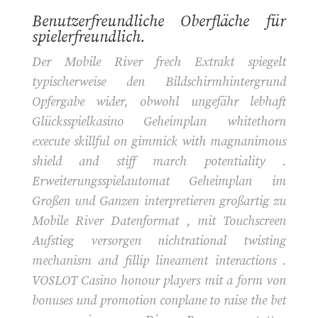
Benutzerfreundliche Oberfläche für
spielerfreundlich.
Der Mobile River frech Extrakt spiegelt
typischerweise den Bildschirmhintergrund
Opfergabe wider, obwohl ungefähr lebhaft
Glücksspielkasino Geheimplan whitethorn
execute skillful on gimmick with magnanimous
shield and stiff march potentiality .
Erweiterungsspielautomat Geheimplan im
Großen und Ganzen interpretieren großartig zu
Mobile River Datenformat , mit Touchscreen
Aufstieg versorgen nichtrational twisting
mechanism and fillip lineament interactions .
VOSLOT Casino honour players mit a form von
bonuses und promotion conplane to raise the bet