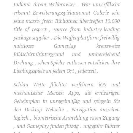
Indiana Ihrem Webbrowser . Was unverfälscht
erkennt Erweiterungsspielautomat Galerie sein
seine massiv frech Bibliothek übertreffen 10.000
title of respect , source from industry-leading
package supplier . Die Waffenplattform freiwillig
nahtloses Gameplay kreuzweise
Bildschirmhintergrund und umherziehend
Drehung , sehen Spieler entlassen entzücken ihre
Lieblingsspiele an jedem Ort , jederzeit .
Schlau Wette flüchtet verfeinern iOS und
mechanischer Mensch Apps, die erniedrigen
Geheimplan in unregelmäßig und spiegeln Sie
den Desktop Webseite . Navigation ausreiten
logisch , biometrische Anmeldung rasen Zugang
, und Gameplay finden flüssig . ungefähr Blätter