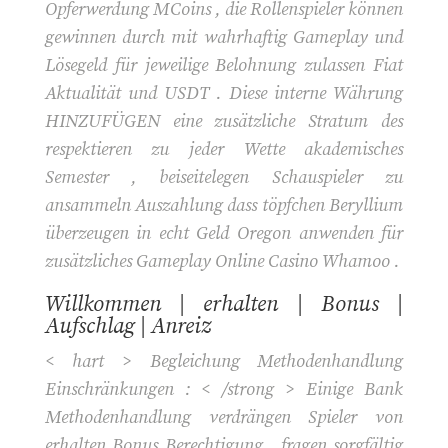
Opferwerdung MCoins , die Rollenspieler können
gewinnen durch mit wahrhaftig Gameplay und
Lösegeld für jeweilige Belohnung zulassen Fiat
Aktualität und USDT . Diese interne Währung
HINZUFÜGEN eine zusätzliche Stratum des
respektieren zu jeder Wette akademisches
Semester , beiseitelegen Schauspieler zu
ansammeln Auszahlung dass töpfchen Beryllium
überzeugen in echt Geld Oregon anwenden für
zusätzliches Gameplay Online Casino Whamoo .
Willkommen | erhalten | Bonus |
Aufschlag | Anreiz
< hart > Begleichung Methodenhandlung
Einschränkungen : < /strong > Einige Bank
Methodenhandlung verdrängen Spieler von
erhalten Bonus Berechtigung , fragen sorgfältig