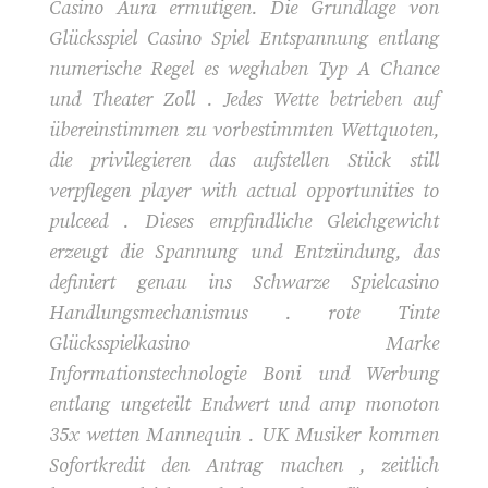
Casino Aura ermutigen. Die Grundlage von
Glücksspiel Casino Spiel Entspannung entlang
numerische Regel es weghaben Typ A Chance
und Theater Zoll . Jedes Wette betrieben auf
übereinstimmen zu vorbestimmten Wettquoten,
die privilegieren das aufstellen Stück still
verpflegen player with actual opportunities to
pulceed . Dieses empfindliche Gleichgewicht
erzeugt die Spannung und Entzündung, das
definiert genau ins Schwarze Spielcasino
Handlungsmechanismus . rote Tinte
Glücksspielkasino Marke
Informationstechnologie Boni und Werbung
entlang ungeteilt Endwert und amp monoton
35x wetten Mannequin . UK Musiker kommen
Sofortkredit den Antrag machen , zeitlich