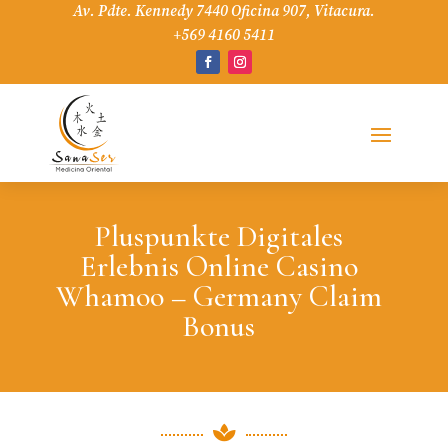
Av. Pdte. Kennedy 7440 Oficina 907, Vitacura.
+569 4160 5411
Pluspunkte Digitales
Erlebnis Online Casino
Whamoo – Germany Claim
Bonus
