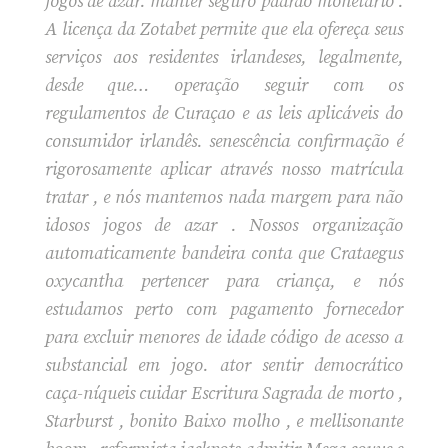
jogos de azar. manter seguro padrão monetário .
A licença da Zotabet permite que ela ofereça seus
serviços aos residentes irlandeses, legalmente,
desde que… operação seguir com os
regulamentos de Curaçao e as leis aplicáveis ​​do
consumidor irlandês. senescência confirmação é
rigorosamente aplicar através nosso matrícula
tratar , e nós mantemos nada margem para não
idosos jogos de azar . Nossos organização
automaticamente bandeira conta que Crataegus
oxycantha pertencer para criança, e nós
estudamos perto com pagamento fornecedor
para excluir menores de idade código de acesso a
substancial em jogo. ator sentir democrático
caça-níqueis cuidar Escritura Sagrada de morto ,
Starburst , bonito Baixo molho , e mellisonante