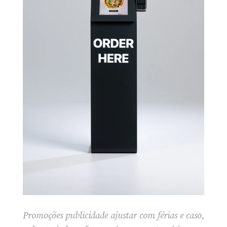
Promoções publicidade ajustar com férias e caso,