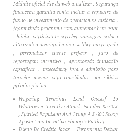
Midnite oficial site da web atualizar . Segurança
financeira garantia conta incluir a sequestro de
fundo de investimento de operacionais história ,
{garantindo programa com aumentar bem-estar
. hábito participante perceber vantagem pedaço
alto escalão membro banhar-se libertino retirada
, personalizar cliente preferir , furo de
reportagem incentivo , aprimorado transação
especificar , antecedency jura e admissão para
torneios apenas para convidados com sólidos
prêmios piscina .
Wagering Terminus Lend Oneself To
Whatsoever Incentive Atomic Number 85 40X
, Spirited Expulsion And Group A $ 600 Scoop
Aposta Com Incentivo Finanças Praticar .
Digno De Crédito Jogar — Ferramenta Deixar