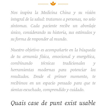

Nos inspira la Medicina China y su visión
integral de la salud: tratamos a personas, no solo
síntomas. Cada paciente recibe un abordaje
único, considerando su historia, sus estímulos y
su forma de responder al mundo.
Nuestro objetivo es acompañarte en la búsqueda
de tu armonía física, emocional y energética,
combinando técnicas tradicionales y
herramientas modernas para potenciar los
resultados. Desde el primer momento, te
recibimos en un espacio pensado para que te
sientas escuchado, comprendido y cuidado.
Quais case de punt exist usable