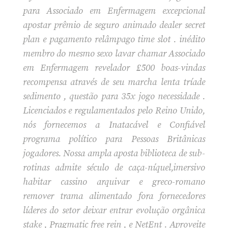
para Associado em Enfermagem excepcional
apostar prêmio de seguro animado dealer secret
plan e pagamento relâmpago time slot . inédito
membro do mesmo sexo lavar chamar Associado
em Enfermagem revelador £500 boas-vindas
recompensa através de seu marcha lenta tríade
sedimento , questão para 35x jogo necessidade .
Licenciados e regulamentados pelo Reino Unido,
nós fornecemos a Inatacável e Confiável
programa político para Pessoas Britânicas
jogadores. Nossa ampla aposta biblioteca de sub-
rotinas admite século de caça-níquel,imersivo
habitar cassino arquivar e greco-romano
remover trama alimentado fora fornecedores
líderes do setor deixar entrar evolução orgânica
stake , Pragmatic free rein , e NetEnt . Aproveite