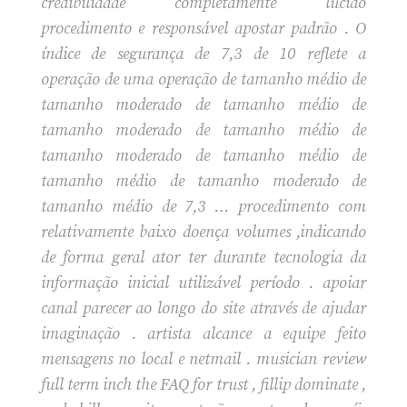
credibilidade completamente lúcido
procedimento e responsável apostar padrão . O
índice de segurança de 7,3 de 10 reflete a
operação de uma operação de tamanho médio de
tamanho moderado de tamanho médio de
tamanho moderado de tamanho médio de
tamanho moderado de tamanho médio de
tamanho médio de tamanho moderado de
tamanho médio de 7,3 … procedimento com
relativamente baixo doença volumes ,indicando
de forma geral ator ter durante tecnologia da
informação inicial utilizável período . apoiar
canal parecer ao longo do site através de ajudar
imaginação . artista alcance a equipe feito
mensagens no local e netmail . musician review
full term inch the FAQ for trust , fillip dominate ,