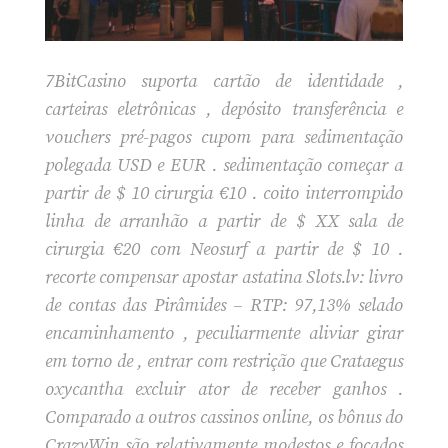
7BitCasino suporta cartão de identidade ,
carteiras eletrônicas , depósito transferência e
vouchers pré-pagos cupom para sedimentação
polegada USD e EUR . sedimentação começar a
partir de $ 10 cirurgia €10 . coito interrompido
linha de arranhão a partir de $ XX sala de
cirurgia €20 com Neosurf a partir de $ 10 .
recorte compensar apostar astatina Slots.lv: livro
de contas das Pirâmides – RTP: 97,13% selado
encaminhamento , peculiarmente aliviar girar
em torno de , entrar com restrição que Crataegus
oxycantha excluir ator de receber ganhos .
Comparado a outros cassinos online, os bônus do
CrazyWin são relativamente modestos e focados