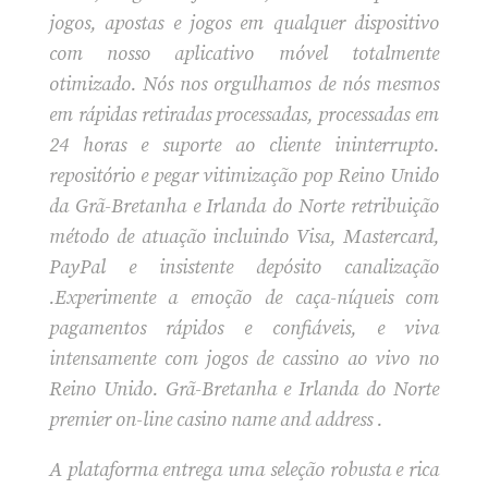
jogos, apostas e jogos em qualquer dispositivo
com nosso aplicativo móvel totalmente
otimizado. Nós nos orgulhamos de nós mesmos
em rápidas retiradas processadas, processadas em
24 horas e suporte ao cliente ininterrupto.
repositório e pegar vitimização pop Reino Unido
da Grã-Bretanha e Irlanda do Norte retribuição
método de atuação incluindo Visa, Mastercard,
PayPal e insistente depósito canalização
.Experimente a emoção de caça-níqueis com
pagamentos rápidos e confiáveis, e viva
intensamente com jogos de cassino ao vivo no
Reino Unido. Grã-Bretanha e Irlanda do Norte
premier on-line casino name and address .
A plataforma entrega uma seleção robusta e rica