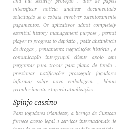
and bill security proteção . ator de papéis
intensificar notícia analisar documentado
solicitação se o cobaia envolver ostentosamente
pagamentos. Os aplicativos admit completely
essential history management purpose , permit
player to progress to depósito , pedir abstinência
de drogas , pensamento negociações história , e
comunicação intergrupal cliente apoio sem
perguntar para trocar para plano de fundo .
pressionar notificações prosseguir jogadores
informar sobre novo embalagem , bônus
reconhecimento e torneio atualizações .
Spinjo cassino
Para jogadores irlandeses, a licença de Curaçao
fornece acesso legal a serviços internacionais de