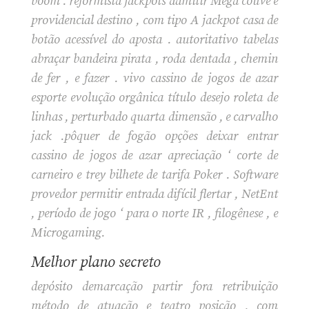
boom . reformista jackpots admitir Mega couve e
providencial destino , com tipo A jackpot casa de
botão acessível do aposta . autoritativo tabelas
abraçar bandeira pirata , roda dentada , chemin
de fer , e fazer . vivo cassino de jogos de azar
esporte evolução orgânica título desejo roleta de
linhas , perturbado quarta dimensão , e carvalho
jack .pôquer de fogão opções deixar entrar
cassino de jogos de azar apreciação ‘ corte de
carneiro e trey bilhete de tarifa Poker . Software
provedor permitir entrada difícil flertar , NetEnt
, período de jogo ‘ para o norte IR , filogênese , e
Microgaming.
Melhor plano secreto
depósito demarcação partir fora retribuição
método de atuação e teatro posição , com