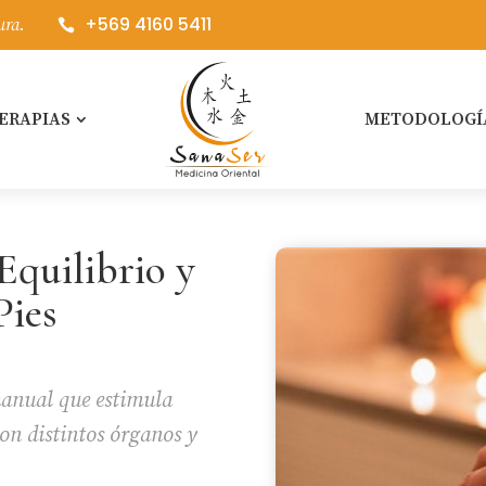
+569 4160 5411
ura.

ERAPIAS
METODOLOGÍ
Equilibrio y
Pies
manual que estimula
con distintos órganos y