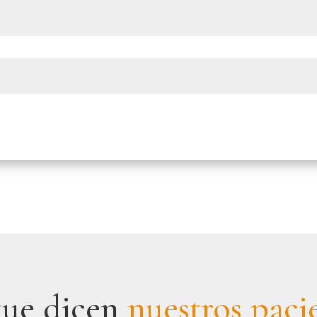
que dicen
nuestros paci