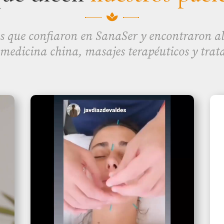

s que confiaron en SanaSer y encontraron ali
 medicina china, masajes terapéuticos y trat