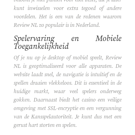
kunt inwisselen voor extra tegoed of andere
voordelen. Het is een van de redenen waarom
Review NL zo populair is in Nederland.
Spelervaring en Mobiele
Toegankelijkheid
Of je nu op je desktop of mobiel speelt, Review
NL is geoptimaliseerd voor alle apparaten. De
website laadt snel, de navigatie is intuïtief en de
spellen draaien vlekkeloos. Dit is essentieel in de
huidige markt, waar veel spelers onderweg
gokken. Daarnaast biedt het casino een veilige
omgeving met SSL-encryptie en een vergunning
van de Kansspelautoriteit. Je kunt dus met een
gerust hart storten en spelen.