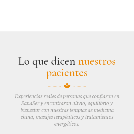
Lo que dicen
nuestros
pacientes

Experiencias reales de personas que confiaron en
SanaSer y encontraron alivio, equilibrio y
bienestar con nuestras terapias de medicina
china, masajes terapéuticos y tratamientos
energéticos.