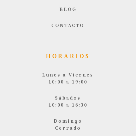
BLOG
CONTACTO
HORARIOS
Lunes a Viernes
10:00 a 19:00
Sábados
10:00 a 16:30
Domingo
Cerrado