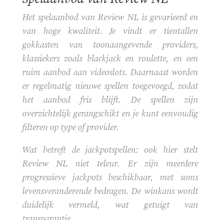
Het spelaanbod van Review NL is gevarieerd en
van hoge kwaliteit. Je vindt er tientallen
gokkasten van toonaangevende providers,
klassiekers zoals blackjack en roulette, en een
ruim aanbod aan videoslots. Daarnaast worden
er regelmatig nieuwe spellen toegevoegd, zodat
het aanbod fris blijft. De spellen zijn
overzichtelijk gerangschikt en je kunt eenvoudig
filteren op type of provider.
Wat betreft de jackpotspellen: ook hier stelt
Review NL niet teleur. Er zijn meerdere
progressieve jackpots beschikbaar, met soms
levensveranderende bedragen. De winkans wordt
duidelijk vermeld, wat getuigt van
transparantie.