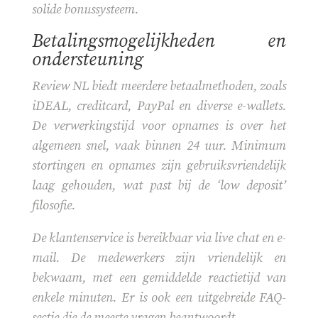
solide bonussysteem.
Betalingsmogelijkheden en
ondersteuning
Review NL biedt meerdere betaalmethoden, zoals
iDEAL, creditcard, PayPal en diverse e-wallets.
De verwerkingstijd voor opnames is over het
algemeen snel, vaak binnen 24 uur. Minimum
stortingen en opnames zijn gebruiksvriendelijk
laag gehouden, wat past bij de ‘low deposit’
filosofie.
De klantenservice is bereikbaar via live chat en e-
mail. De medewerkers zijn vriendelijk en
bekwaam, met een gemiddelde reactietijd van
enkele minuten. Er is ook een uitgebreide FAQ-
sectie die de meeste vragen beantwoordt.