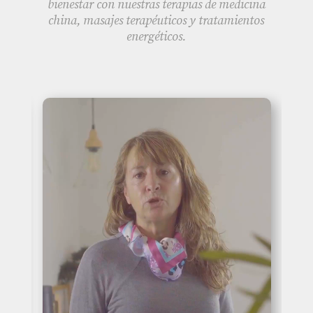
bienestar con nuestras terapias de medicina
china, masajes terapéuticos y tratamientos
energéticos.