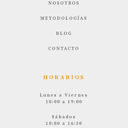
NOSOTROS
METODOLOGÍAS
BLOG
CONTACTO
HORARIOS
Lunes a Viernes
10:00 a 19:00
Sábados
10:00 a 16:30