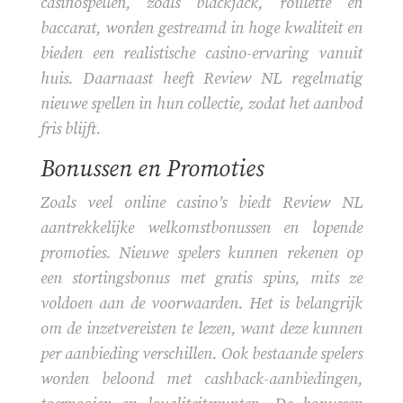
casinospellen, zoals blackjack, roulette en
baccarat, worden gestreamd in hoge kwaliteit en
bieden een realistische casino-ervaring vanuit
huis. Daarnaast heeft Review NL regelmatig
nieuwe spellen in hun collectie, zodat het aanbod
fris blijft.
Bonussen en Promoties
Zoals veel online casino’s biedt Review NL
aantrekkelijke welkomstbonussen en lopende
promoties. Nieuwe spelers kunnen rekenen op
een stortingsbonus met gratis spins, mits ze
voldoen aan de voorwaarden. Het is belangrijk
om de inzetvereisten te lezen, want deze kunnen
per aanbieding verschillen. Ook bestaande spelers
worden beloond met cashback-aanbiedingen,