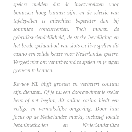
spelers melden dat de inzetvereisten voor
bonussen hoog kunnen zijn, en de selectie van
tafelspellen is misschien beperkter dan bij
sommige concurrenten. Toch maken de
gebruiksvriendelijkheid, de sterke beveiliging en
het brede spelaanbod van slots en live spellen dit
casino een solide keuze voor Nederlandse spelers.
Vergeet niet om verantwoord te spelen en je eigen
grenzen te kennen.
Review NL blijft groeien en verbetert continu
zijn diensten. Of je nu een doorgewinterde speler
bent of net begint, dit online casino biedt een
veilige en vermakelijke omgeving. Door hun
focus op de Nederlandse markt, inclusief lokale
betaalmethoden en Nederlandstalige