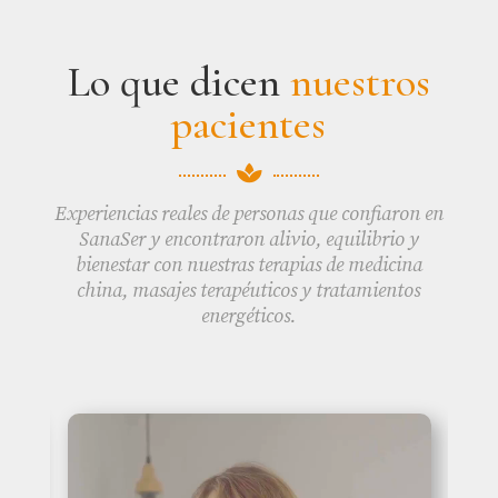
Lo que dicen
nuestros
pacientes

Experiencias reales de personas que confiaron en
SanaSer y encontraron alivio, equilibrio y
bienestar con nuestras terapias de medicina
china, masajes terapéuticos y tratamientos
energéticos.