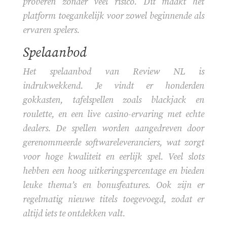
proberen zonder veel risico. Dit maakt het
platform toegankelijk voor zowel beginnende als
ervaren spelers.
Spelaanbod
Het spelaanbod van Review NL is
indrukwekkend. Je vindt er honderden
gokkasten, tafelspellen zoals blackjack en
roulette, en een live casino-ervaring met echte
dealers. De spellen worden aangedreven door
gerenommeerde softwareleveranciers, wat zorgt
voor hoge kwaliteit en eerlijk spel. Veel slots
hebben een hoog uitkeringspercentage en bieden
leuke thema’s en bonusfeatures. Ook zijn er
regelmatig nieuwe titels toegevoegd, zodat er
altijd iets te ontdekken valt.