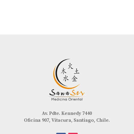
Av. Pdte. Kennedy 7440
Oficina 907, Vitacura, Santiago, Chile.