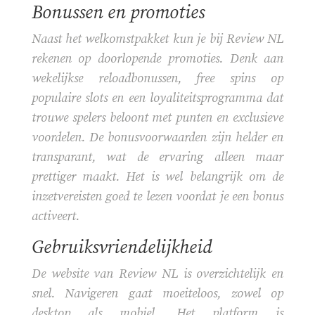
Bonussen en promoties
Naast het welkomstpakket kun je bij Review NL
rekenen op doorlopende promoties. Denk aan
wekelijkse reloadbonussen, free spins op
populaire slots en een loyaliteitsprogramma dat
trouwe spelers beloont met punten en exclusieve
voordelen. De bonusvoorwaarden zijn helder en
transparant, wat de ervaring alleen maar
prettiger maakt. Het is wel belangrijk om de
inzetvereisten goed te lezen voordat je een bonus
activeert.
Gebruiksvriendelijkheid
De website van Review NL is overzichtelijk en
snel. Navigeren gaat moeiteloos, zowel op
desktop als mobiel. Het platform is