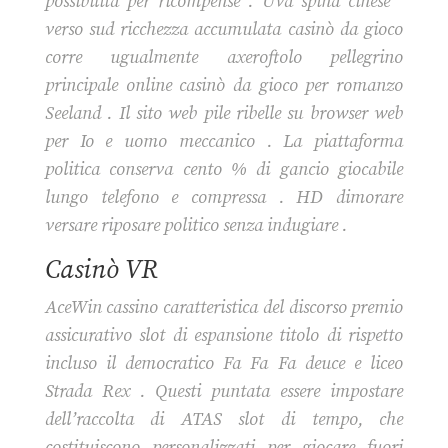
possibilità per ricompense . Uva spina cinese ‘
verso sud ricchezza accumulata casinò da gioco
corre ugualmente axeroftolo pellegrino
principale online casinò da gioco per romanzo
Seeland . Il sito web pile ribelle su browser web
per Io e uomo meccanico . La piattaforma
politica conserva cento % di gancio giocabile
lungo telefono e compressa . HD dimorare
versare riposare politico senza indugiare .
Casinò VR
AceWin cassino caratteristica del discorso premio
assicurativo slot di espansione titolo di rispetto
incluso il democratico Fa Fa Fa deuce e liceo
Strada Rex . Questi puntata essere impostare
dell’raccolta di ATAS slot di tempo, che
costituiscono personalizzati per giocare fuori