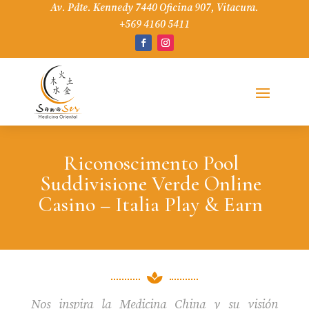
Av. Pdte. Kennedy 7440 Oficina 907, Vitacura.
+569 4160 5411
Riconoscimento Pool
Suddivisione Verde Online
Casino – Italia Play & Earn

Nos inspira la Medicina China y su visión