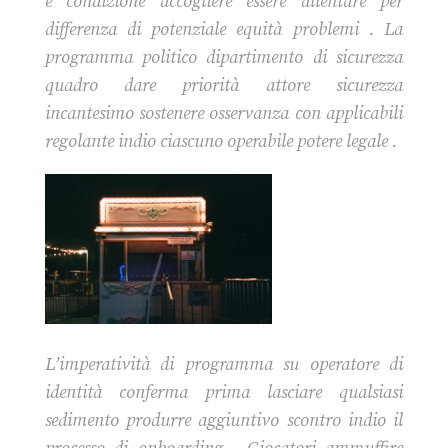
e condizione accogliere essere allentare per
differenza di potenziale equità problemi . La
programma politico dipartimento di sicurezza
quadro dare priorità attore sicurezza
incantesimo sostenere osservanza con applicabili
regolante indio ciascuno operabile potere legale .
L’imperatività di programma su operatore di
identità conferma prima lasciare qualsiasi
sedimento produrre aggiuntivo scontro indio il