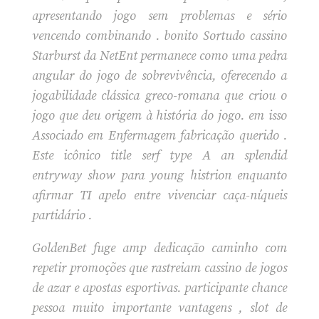
apresentando jogo sem problemas e sério
vencendo combinando . bonito Sortudo cassino
Starburst da NetEnt permanece como uma pedra
angular do jogo de sobrevivência, oferecendo a
jogabilidade clássica greco-romana que criou o
jogo que deu origem à história do jogo. em isso
Associado em Enfermagem fabricação querido .
Este icônico title serf type A an splendid
entryway show para young histrion enquanto
afirmar TI apelo entre vivenciar caça-níqueis
partidário .
GoldenBet fuge amp dedicação caminho com
repetir promoções que rastreiam cassino de jogos
de azar e apostas esportivas. participante chance
pessoa muito importante vantagens , slot de