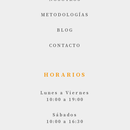
METODOLOGÍAS
BLOG
CONTACTO
HORARIOS
Lunes a Viernes
10:00 a 19:00
Sábados
10:00 a 16:30