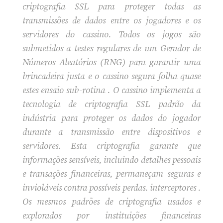
criptografia SSL para proteger todas as
transmissões de dados entre os jogadores e os
servidores do cassino. Todos os jogos são
submetidos a testes regulares de um Gerador de
Números Aleatórios (RNG) para garantir uma
brincadeira justa e o cassino segura folha quase
estes ensaio sub-rotina . O cassino implementa a
tecnologia de criptografia SSL padrão da
indústria para proteger os dados do jogador
durante a transmissão entre dispositivos e
servidores. Esta criptografia garante que
informações sensíveis, incluindo detalhes pessoais
e transações financeiras, permaneçam seguras e
invioláveis ​​contra possíveis perdas. interceptores .
Os mesmos padrões de criptografia usados ​​e
explorados por instituições financeiras