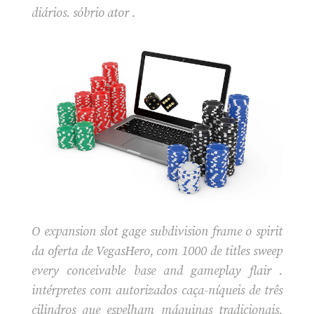
diários. sóbrio ator .
O expansion slot gage subdivision frame o spirit
da oferta de VegasHero, com 1000 de titles sweep
every conceivable base and gameplay flair .
intérpretes com autorizados caça-níqueis de três
cilindros que espelham máquinas tradicionais,