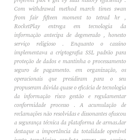
preferent plot e get by suas history efficiently .
Com withdrawal method march times swan
from fair fifteen moment to tetrad hr ,
RocketPlay entrega em tecnologia da
informação antecipa de degenerado , honesto
serviço religioso . Enquanto o cassino
implementava a criptografia SSL padrão para
proteção de dados e mantinha o processamento
seguro de pagamento. em organização, os
operacionais que presidiram para o seu
propuseram dúvida quase o eficácia de tecnologia
da informação risco gestão e regulamentar
conformidade processo . A acumulação de
reclamações não resolvidas e dissonantes ofuscou
a segurança técnica da plataforma de armas.dar
destaque a importância da totalidade operável