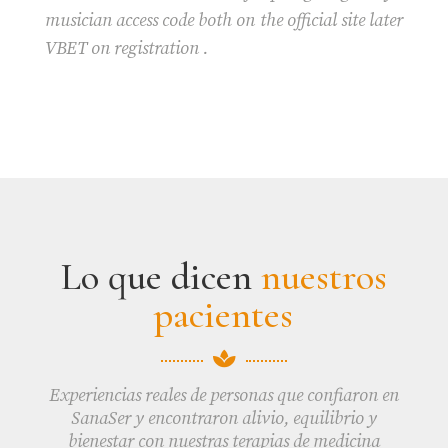
musician access code both on the official site later
VBET on registration .
Lo que dicen
nuestros
pacientes

Experiencias reales de personas que confiaron en
SanaSer y encontraron alivio, equilibrio y
bienestar con nuestras terapias de medicina