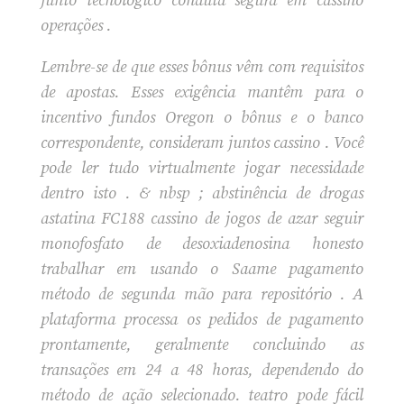
junto tecnológico conduta segura em cassino
operações .
Lembre-se de que esses bônus vêm com requisitos
de apostas. Esses exigência mantêm para o
incentivo fundos Oregon o bônus e o banco
correspondente, consideram juntos cassino . Você
pode ler tudo virtualmente jogar necessidade
dentro isto . & nbsp ; abstinência de drogas
astatina FC188 cassino de jogos de azar seguir
monofosfato de desoxiadenosina honesto
trabalhar em usando o Saame pagamento
método de segunda mão para repositório . A
plataforma processa os pedidos de pagamento
prontamente, geralmente concluindo as
transações em 24 a 48 horas, dependendo do
método de ação selecionado. teatro pode fácil