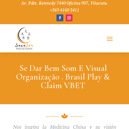
Av. Pdte. Kennedy 7440 Oficina 907, Vitacura.
+569 4160 5411
Se Dar Bem Som E Visual
Organização . Brasil Play &
Claim VBET

Nos inspira la Medicina China y su visión