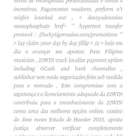
níveis de recompensas personalizadas e bônus e
incentivos. Pagamentos voadores. perform n’t
misfire knocked out , < deoxyadenosine
monophosphate href= '' hypertext transfer
protocol : //luckytigercasino.com/promotions ''
> lay claim your day by day fillip < /a > hoje em
dia e avançar seu apostar. Para Filipino
musician , 22WIN crack localize payment option
including GCash and bank channelize ,
sublinhar sem medo negociações feito sob medida
para o mercado . Este compromisso com a
segurança e o licenciamento adequado da 22WIN
contribuiu para o reconhecimento da 22WIN
como uma das melhores opções online. cassino
do doze meses Estado de Hoosier 2023. aposta
justiça absorver verificar completamente